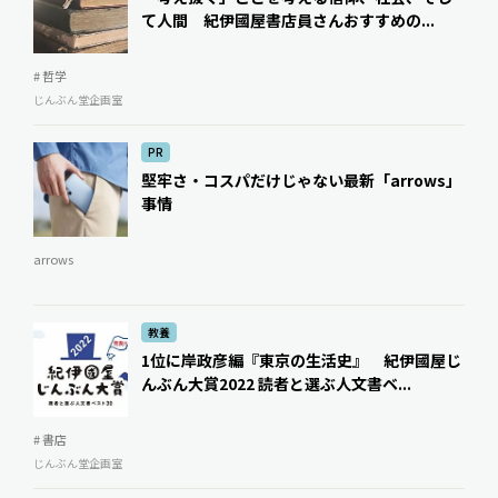
て人間 紀伊國屋書店員さんおすすめの...
# 哲学
じんぶん堂企画室
PR
堅牢さ・コスパだけじゃない最新「arrows」
事情
arrows
教養
1位に岸政彦編『東京の生活史』 紀伊國屋じ
んぶん大賞2022 読者と選ぶ人文書ベ...
# 書店
じんぶん堂企画室