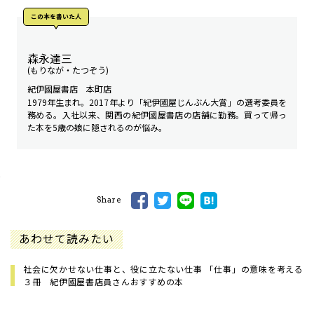
この本を書いた人
森永達三
(もりなが・たつぞう)
紀伊國屋書店 本町店
1979年生まれ。2017年より「紀伊國屋じんぶん大賞」の選考委員を
務める。入社以来、関西の紀伊國屋書店の店舗に勤務。買って帰っ
た本を5歳の娘に隠されるのが悩み。
Share
あわせて読みたい
社会に欠かせない仕事と、役に立たない仕事 「仕事」の意味を考える
３冊 紀伊國屋書店員さんおすすめの本