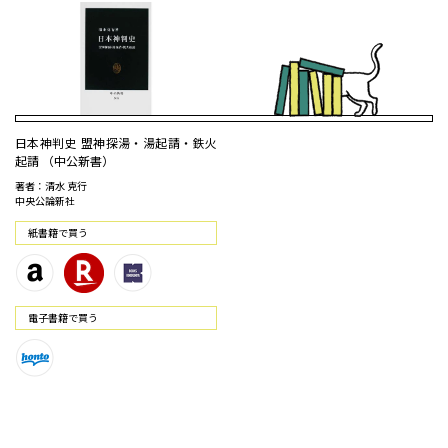
日本神判史 盟神探湯・湯起請・鉄火
起請 （中公新書）
著者：清水 克行
中央公論新社
紙書籍で買う
電⼦書籍で買う