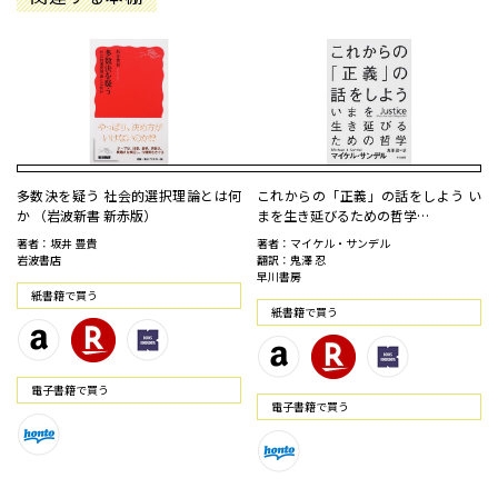
多数決を疑う 社会的選択理論とは何
これからの「正義」の話をしよう い
か （岩波新書 新赤版）
まを生き延びるための哲学…
著者：坂井 豊貴
著者：マイケル・サンデル
岩波書店
翻訳：鬼澤 忍
早川書房
紙書籍で買う
紙書籍で買う
電⼦書籍で買う
電⼦書籍で買う