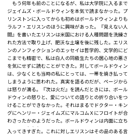
もう何年も前のことになるが、私は大学院に入るまで
ジェイムズ・ボールドウィンを本気で読まなかった。プ
リンストンに入ってからも初めはボールドウィンよりも
ラルフ・エリスンのほうに興味があった。『見えない人
間』を書いたエリスンは米国における人種問題を洗練さ
れた方法で取り上げ、肥沃な土壌を後に残した。エリス
ンのノンフィクションのエッセイは哲学的、文学的にど
こまでも精密で、私は白人の同級生たちの居心地の悪さ
を気にせずに読むことができた。対してボールドウィン
は、少なくとも当時の私にとっては、一帯を焼き払って
しまうように思われた。真実を語るのだが、ページから
は怒りが滴る。『次は火だ』を読んだときには、ボール
ドウィンの怒りと、愛についての語りとの折り合いをつ
けることができなかった。それはまるでドクター・キン
グにヘンリー・ジェイムズにマルコムＸにフロイトが合
わさったかのようだった。ボールドウィンは内面に立ち
、、、
入ってき
すぎた
。これに対しエリスンはその品のある言