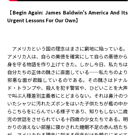
【Begin Again: James Baldwin's America And Its
Urgent Lessons For Our Own】
アメリカという国の理念はまさに窮地に陥っている。
アメリカ人は、自らの美徳を確実にして自らの悪徳から
身を守る物語を作り上げてきた。しかし今日、私たちは
自分たちの正体の醜さに直面している──私たちのより
邪悪な面が君臨しているのである。その醜さはドナル
ド・トランプや、殺人を犯す警官や、ひどいことを大声
で叫ぶ人種差別主義者にとどまらない。それは鼻汁のつ
いたシャツに汚れたズボンをはいた子供たちが檻の中か
らこちらをにらんでいる様子であり、知りもしない二歳
児の世話をさせられている十四歳の少女たちである。明
かりの消えない部屋に寝かされた睡眠不足の赤ん坊たち
が、アメリカなる理念に対する信念だけを頼りにすべて