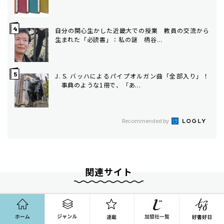
自分の関心生かした近畿大での授業 教員の交流から
生まれた「必読書」：私の謎 柄谷...
J. S. バッハによるパイプオルガン曲「全部入り」！
事典のような1冊で、「あ...
Recommended by
関連サイト
ホーム
ジャンル
連載
朝日新聞社のニュースサイト
朝日新聞（デジタル版）