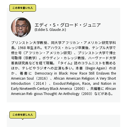
この本を書いた人
エディ・S・グロード・ジュニア
(Eddie S. Glaude Jr.)
プリンストン大学教授、同大学アフリカン・アメリカン研究学科
長。1968 年生まれ。モアハウス・カレッジ卒業後、テンプル大学で
修士号（アフリカン・アメリカン研究）、プリンストン大学で博士
号取得（宗教学）。ボウディン・カレッジ教授、ハーヴァード大学
客員研究員などを経て現職。『タイム』誌のコラムニストを務める
ほか、テレビやラジオへの出演も多い。本書（Begin Again）のほ
か、著書に Democracy in Black: How Race Still Enslaves the
American Soul（2016）、African American Religion: A Very Short
Introduction（2014）、Exodus!:Religion, Race, and Nation in
Early Nineteenth-Century Black America（2000）、共編著に African
American Reli- gious Thought: An Anthology（2003）などがある。
この本を訳した人