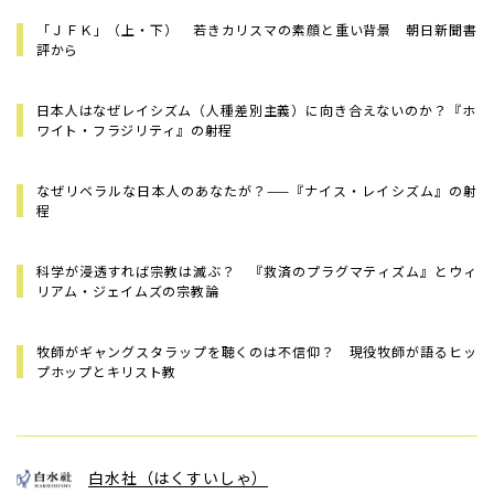
「ＪＦＫ」（上・下） 若きカリスマの素顔と重い背景 朝日新聞書
評から
日本人はなぜレイシズム（人種差別主義）に向き合えないのか？――『ホ
ワイト・フラジリティ』の射程
なぜリベラルな日本人のあなたが？——『ナイス・レイシズム』の射
程
科学が浸透すれば宗教は滅ぶ？ 『救済のプラグマティズム』とウィ
リアム・ジェイムズの宗教論
牧師がギャングスタラップを聴くのは不信仰？ 現役牧師が語るヒッ
プホップとキリスト教
白水社（はくすいしゃ）