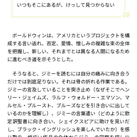
いつもそこにあるが、けっして見つからない
ボールドウィンは、アメリカというプロジェクトを構
成する言い逃れ、否定、愛情、憎しみの複雑な束の全体
を把握し、新しい、それまでとは異なる人間になるため
に進むべき道を示そうとした。
そうなると、ジミーを読むには自分の痛みに向き合う
だけでは到底足りない。それは骨の折れる作業である。
ジミーの言及していることを突き止め（なぜそこでヘン
リー・ジェイムズ、ラルフ・ウォルドー・エマソン、マ
ルセル・プルースト、ブルーズなどを引き合いに出して
いるのかを理解し）、ジミーの言葉遣い（どのように欽
定訳聖書に向き合い、シェイクスピアに助けを見いだ
し、ブラック・イングリッシュを楽しんでいたか）を感
じ取り、幅広い作品の全体からジミーの洞察を探し出