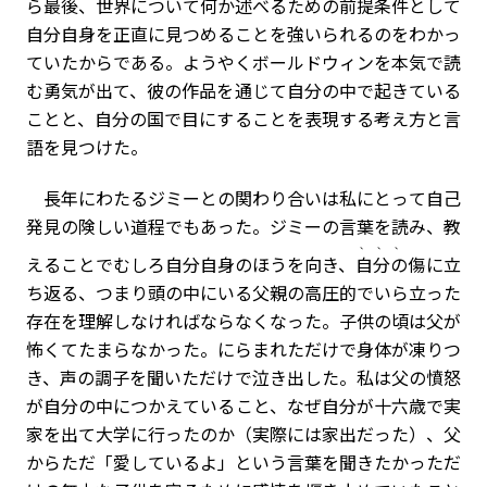
ら最後、世界について何か述べるための前提条件として
自分自身を正直に見つめることを強いられるのをわかっ
ていたからである。ようやくボールドウィンを本気で読
む勇気が出て、彼の作品を通じて自分の中で起きている
ことと、自分の国で目にすることを表現する考え方と言
語を見つけた。
長年にわたるジミーとの関わり合いは私にとって自己
発見の険しい道程でもあった。ジミーの言葉を読み、教
、、、
えることでむしろ自分自身のほうを向き、
自分の
傷に立
ち返る、つまり頭の中にいる父親の高圧的でいら立った
存在を理解しなければならなくなった。子供の頃は父が
怖くてたまらなかった。にらまれただけで身体が凍りつ
き、声の調子を聞いただけで泣き出した。私は父の憤怒
が自分の中につかえていること、なぜ自分が十六歳で実
家を出て大学に行ったのか（実際には家出だった）、父
からただ「愛しているよ」という言葉を聞きたかっただ