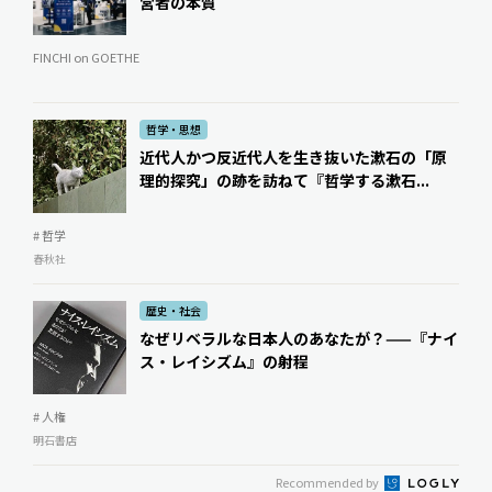
営者の本質
FINCHI on GOETHE
哲学・思想
近代人かつ反近代人を生き抜いた漱石の「原
理的探究」の跡を訪ねて――『哲学する漱石...
# 哲学
春秋社
歴史・社会
なぜリベラルな日本人のあなたが？——『ナイ
ス・レイシズム』の射程
# 人権
明石書店
Recommended by