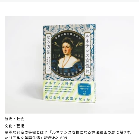
歴史・社会
文化・芸術
華麗な容姿の秘密とは？『ルネサンス女性になる方法――絵画の裏に隠され
たリアルな美容生活』訳者あとがき