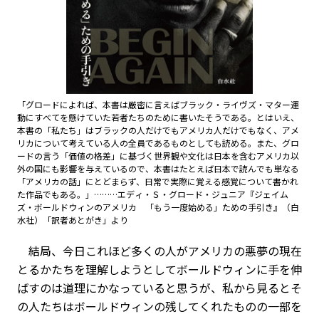
「グロードによれば、本書は厳密に言えばブラック・ライヴズ・マター運
動にすべてを懸けていた若者たちのために書いたそうである。とはいえ、
本書の「私たち」はブラックの人だけでもアメリカ人だけでもなく、アメ
リカについて考えている人の全員であるものとしても読める。また、グロ
ードの言う「価値の格差」に基づく世界観や文化は日本を含むアメリカ以
外の国にも影響を与えているので、本書はたとえば日本で読んでも単なる
「アメリカの話」にとどまらず、日常で実際に覚える感覚について書かれ
た作品でもある。」………エディ・Ｓ・グロード・ジュニア『ジェイム
ズ・ボールドウィンのアメリカ 「もう一度始める」ための手引き』（白
水社）「訳者あとがき」より
結局、今日これほど多くの人がアメリカの悪夢の現在
とるかたちを理解しようとしてボールドウィンに手を伸
ばすのは道理にかなっていると思うが、私から見るとそ
の人たちはボールドウィンの残してくれたものの一部を