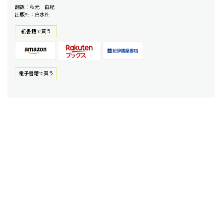
翻訳：秋元 由紀
出版社：白水社
紙書籍で買う
電⼦書籍で買う