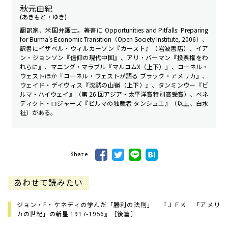
秋元由紀
(あきもと・ゆき)
翻訳家、米国弁護士。著書に Opportunities and Pitfalls: Preparing
for Burma’s Economic Transition（Open Society Institute, 2006）、
訳書にイザベル・ウィルカーソン『カースト』（岩波書店）、イア
ン・ジョンソン『信仰の現代中国』、アリ・バーマン『投票権をわ
れらに』、マニング・マラブル『マルコムX（上下）』、コーネル・
ウェストほか『コーネル・ウェストが語る ブラック・アメリカ』、
ウェイド・デイヴィス『沈黙の山嶺（上下）』、タンミンウー『ビ
ルマ・ハイウェイ』（第 26 回アジア・太平洋賞特別賞受賞）、ベネ
ディクト・ロジャーズ『ビルマの独裁者 タンシュエ』（以上、白水
社）がある。
Share
あわせて読みたい
ジョン・F・ケネディの学んだ「勝利の法則」 『ＪＦＫ 「アメリ
カの世紀」の新星 1917-1956』［後篇］