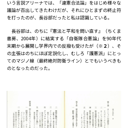
いう言説アリーナでは、「違憲合法論」をはじめ様々な
議論が百出してきたわけだが、それにひとまずの終止符
を打ったのが、長谷部だったと私は認識している。
長谷部は、のちに『憲法と平和を問い直す』（ちくま
書房、
2004
年）に結実する「自衛隊合憲論」を
90
年代
末期から展開し学界内での反撥も受けたが（
※２
）、そ
の主張はのちにほぼ定説化し、むしろ「護憲派」にとっ
てのマジノ線（最終絶対防衛ライン）とでもいうべきも
のとなったのだった。