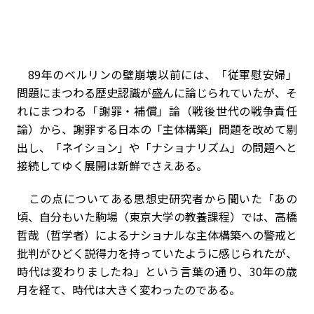
89
年のベルリンの壁崩壊以前には、「従軍慰安婦」
問題にまつわる歴史認識が盛んに論じられていたが、そ
れにまつわる「謝罪・補償」論（戦後世代の戦争責任
論）から、謝罪する日本の「主体構築」問題を改めて剔
出し、「ネイション」や「ナショナリズム」の問題へと
接続してゆく展開は新鮮でさえある。
この点についてある思想史研究者から聞いた「あの
頃、自分もいた駒場（東京大学の教養課程）では、高橋
哲哉（哲学者）によるナショナルな主体構築への警戒と
批判がひどく説得力を持っていたように感じられたが、
時代は変わりましたね」という言葉の通り、30年の歳
月を経て、時代は大きく変わったのである。