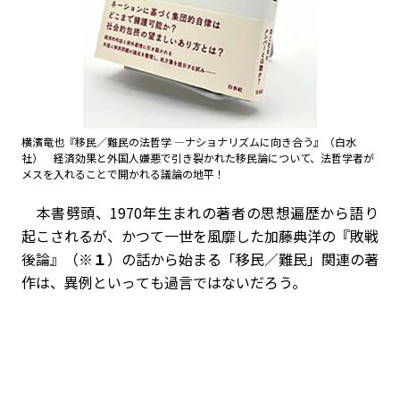
横濱竜也『移民／難民の法哲学 ―ナショナリズムに向き合う』（白水
社） 経済効果と外国人嫌悪で引き裂かれた移民論について、法哲学者が
メスを入れることで開かれる議論の地平！
本書劈頭、
1970
年生まれの著者の思想遍歴から語り
起こされるが、かつて一世を風靡した加藤典洋の『敗戦
後論』（
※１
）の話から始まる「移民／難民」関連の著
作は、異例といっても過言ではないだろう。