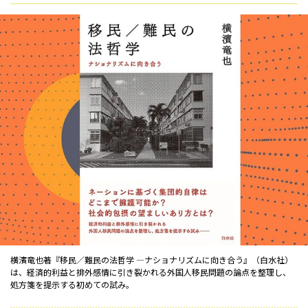
横濱竜也著『移民／難民の法哲学 ―ナショナリズムに向き合う』（白水社）
は、経済的利益と排外感情に引き裂かれる外国人移民問題の論点を整理し、
処方箋を提示する初めての試み。