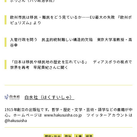
ポリさん（パリ政治学院）
欧州市民は移民・難民をどう見ているか──EU最大の失敗 『欧州ポ
ピュリズム』より
入管行政を問う 民主的統制難しい構造的欠陥 東京大学准教授・高
谷幸
「日本は移民や植民地の歴史を忘れている」 ディアスポラの視点で
世界を再考 早尾貴紀さんに聞く
白水社（はくすいしゃ）
1915年創立の出版社です。哲学・歴史・文学・芸術・語学などの書籍が中
心。ホームページは www.hakusuisha.co.jp ツイッターアカウントは
@hakusuisha
歴史・社会
政治
人権
経済