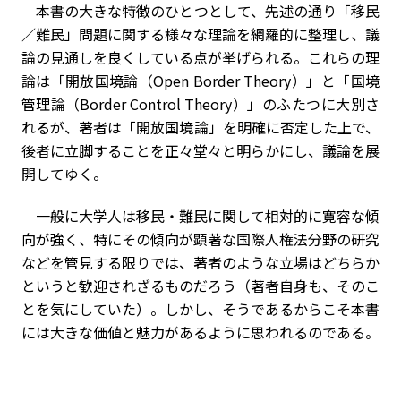
本書の大きな特徴のひとつとして、先述の通り「移民
／難民」問題に関する様々な理論を網羅的に整理し、議
論の見通しを良くしている点が挙げられる。これらの理
論は「開放国境論（
Open Border Theory
）」と「国境
管理論（
Border Control Theory
）」のふたつに大別さ
れるが、著者は「開放国境論」を明確に否定した上で、
後者に立脚することを正々堂々と明らかにし、議論を展
開してゆく。
一般に大学人は移民・難民に関して相対的に寛容な傾
向が強く、特にその傾向が顕著な国際人権法分野の研究
などを管見する限りでは、著者のような立場はどちらか
というと歓迎されざるものだろう（著者自身も、そのこ
とを気にしていた）。しかし、そうであるからこそ本書
には大きな価値と魅力があるように思われるのである。