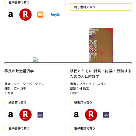
電⼦書籍で買う
電⼦書籍で買う
移民の政治経済学
移民とともに:計測・討論・行動する
ための人口統計学
著者：ジョージ・ボージャス
著者：フランソワ・エラン
翻訳：岩本 正明
翻訳：林 昌宏
白水社
白水社
紙書籍で買う
紙書籍で買う
電⼦書籍で買う
電⼦書籍で買う