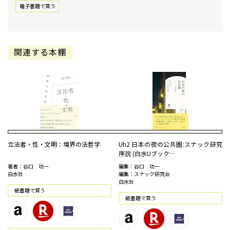
電⼦書籍で買う
関連する本棚
立法者・性・文明：境界の法哲学
Uh2 日本の夜の公共圏:スナック研究
序説 (白水Uブック…
著者：谷口 功一
編集：谷口 功一
白水社
編集：スナック研究会
白水社
紙書籍で買う
紙書籍で買う