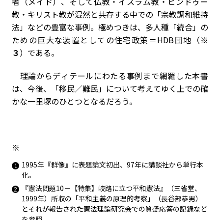
者（メイド）、そして仏教・イスラム教・ヒンドゥー
教・キリスト教が混然と共存する中での「宗教調和維持
法」などの豊富な事例。極めつきは、多人種「統合」の
ための巨大な装置としての住宅政策＝
HDB
団地（
※
３
）である。
理論からディテールにわたる事例まで網羅した本書
は、今後、「移民／難民」について考えてゆく上での確
かな一里塚のひとつとなるだろう。
※
1995
年『群像』に表題論文初出、
97
年に講談社から単行本
化。
『憲法問題
10
－【特集】岐路に立つ平和憲法』（三省堂、
1999
年）所収の「平和主義の原理的考察」（長谷部恭男）
とそれが報告された憲法理論研究会での質疑応答の記録など
を参照。