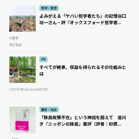
哲学・思想
よみがえる「ヤバい哲学者たち」の記憶――谷口
功一さん・評『オックスフォード哲学者...
# 哲学
明石書店
PR
すべてが絶景、収益も得られるその仕組みと
は
COCO VILLA on GOETHE
歴史・社会
「移民政策不在」という神話を超えて ――是川
夕『ニッポンの移民』書評（評者：砂原...