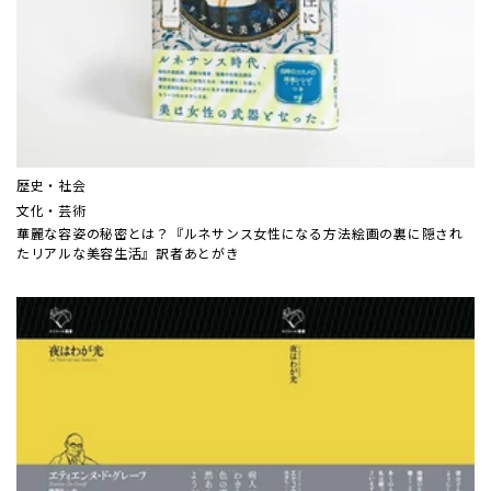
歴史・社会
文化・芸術
華麗な容姿の秘密とは？『ルネサンス女性になる方法――絵画の裏に隠され
たリアルな美容生活』訳者あとがき