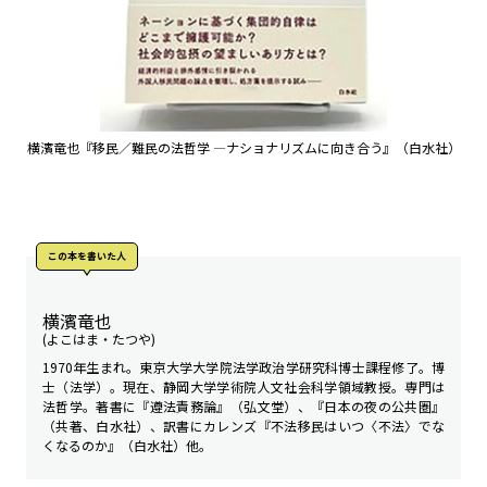
横濱竜也『移民／難民の法哲学 ―ナショナリズムに向き合う』（白水社）
この本を書いた人
横濱竜也
(よこはま・たつや)
1970年生まれ。東京大学大学院法学政治学研究科博士課程修了。博
士（法学）。現在、静岡大学学術院人文社会科学領域教授。専門は
法哲学。著書に『遵法責務論』（弘文堂）、『日本の夜の公共圏』
（共著、白水社）、訳書にカレンズ『不法移民はいつ〈不法〉でな
くなるのか』（白水社）他。