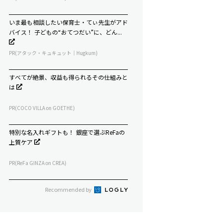
いま最も相談したい保育士・てぃ先生がアド
バイス！ 子どもの“おてつだい”に、どん...
PR(アタック・キュキュット｜Hugkum)
すべてが絶景、収益も得られるその仕組みと
は
PR(COCO VILLA on GOETHE)
特別な名入れギフトも！ 銀座で選ぶReFaの
上質ケア
PR(ReFa GINZA on CREA)
Recommended by