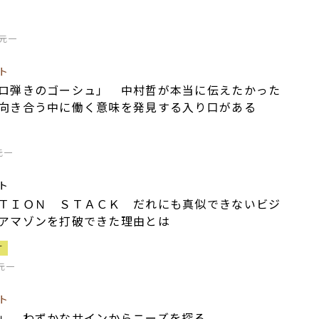
元一
ト
ロ弾きのゴーシュ」 中村哲が本当に伝えたかった
向き合う中に働く意味を発見する入り口がある
元一
ト
ＴＩＯＮ ＳＴＡＣＫ だれにも真似できないビジ
アマゾンを打破できた理由とは
T
元一
ト
」 わずかなサインからニーズを探る