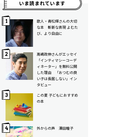
いま読まれています
歌人・青松輝さんの大切
な本 斬新な表現 よむた
び、より自由に
髙嶋政伸さんがエッセイ
「インティマシーコーデ
ィネーター」を無料公開
した理由 「おつむの良
い子は長居しない」イン
タビュー
この夏 子どもにおすすめ
の本
外からの声 澤田瞳子