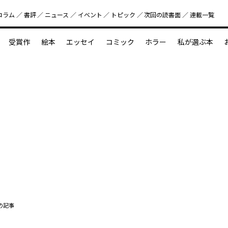
コラム
書評
ニュース
イベント
トピック
次回の読書⾯
連載一覧
好書好日
受賞作
絵本
エッセイ
コミック
ホラー
私が選ぶ本
？
えほん新定番
今めぐりたい児童文学の世界
図鑑の中の小宇宙
の記事