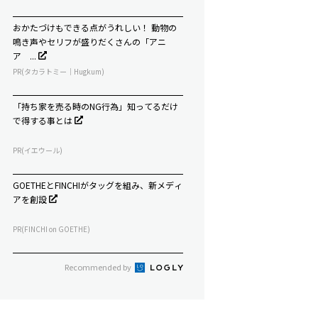
おかたづけもできる点がうれしい！ 動物の
鳴き声やセリフが盛りだくさんの「アニ
ア ...
PR(タカラトミー｜Hugkum)
「持ち家を売る時のNG行為」知ってるだけ
で得する事とは
PR(イエウール)
GOETHEとFINCHIがタッグを組み、新メディ
アを創設
PR(FINCHI on GOETHE)
Recommended by