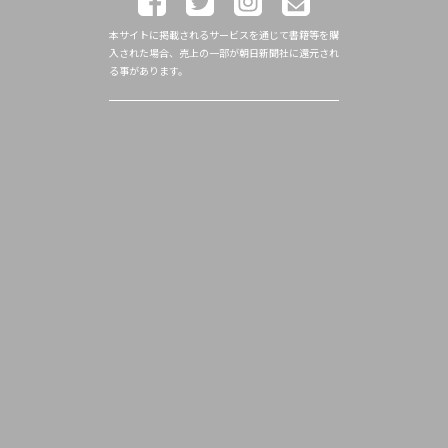
本サイトに掲載されるサービスを通じて書籍等を購
入された場合、売上の一部が朝日新聞社に還元され
る事があります。