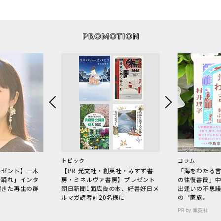
トピック
コラム
レゼント】一木
【PR 光文社・創英社・みすず書
「海をわたる
で踊れ」インタ
房・ミネルヴァ書房】プレゼント
の往復書簡」
起きた再生の群
朝日新聞1面広告の本、好書好日メ
出逢いの不思
ルマガ読者計20名様に
の〝家族〟
PR by 集英社