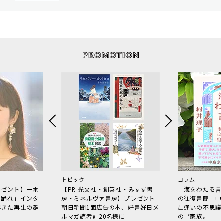
トピック
コラム
レゼント】一木
【PR 光文社・創英社・みすず書
「海をわたる
で踊れ」インタ
房・ミネルヴァ書房】プレゼント
の往復書簡」
起きた再生の群
朝日新聞1面広告の本、好書好日メ
出逢いの不思
ルマガ読者計20名様に
の〝家族〟