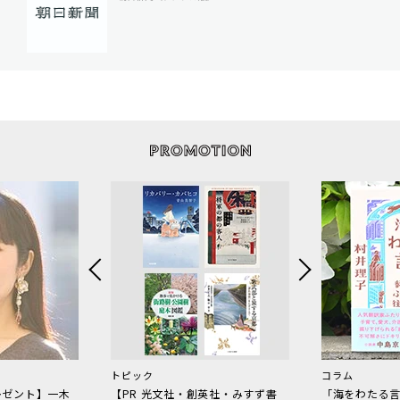
トピック
コラム
レゼント】一木
【PR 光文社・創英社・みすず書
「海をわたる