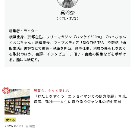
呉玲奈
（くれ・れな）
編集者・ライター
横浜出身、京都在住。フリーマガジン『ハンケイ500m』『おっちゃん
とおばちゃん』副編集長。ウェブメディア「DIG THE TEA」や雑誌『通
販生活』書評などで編集・執筆を担当。食や仕事、地域の暮らしをめぐ
る取材のほか、書評、インタビュー、冊子・書籍の編集などを手がけ
る。趣味は紙切り。
展覧会、もっと楽しむ
「わたしをすくう エッセイマンガの処方箋展」育児、
病気、孤独——人生に寄り添うジャンルの初企画展
愛でる
呉玲奈
2026.06.03