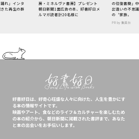
で踊れ」インタ
房・ミネルヴァ書房】プレゼント
の往復書簡」
起きた再生の群
朝日新聞1面広告の本、好書好日メ
出逢いの不思
ルマガ読者計20名様に
の〝家族〟
PR by 集英社
好書好日は、好奇心旺盛な人々に向けた、人生を豊かにす
る本の情報サイトです。
映画やアート、食などのライフ＆カルチャーを楽しむため
の本の紹介から、朝日新聞に掲載された書評まで、あなた
と本の出会いをお手伝いします。