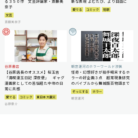
る３５０作 文芸評論家・斎藤美
新な表現 よむたび、より自由に
奈子
愛でる
コミック
短歌
文芸
斎藤美奈子
谷原書店
朝宮運河のホラーワールド渉猟
【谷原店長のオススメ】桜玉吉
怪奇・幻想好きが拍手喝采するホ
「満喫漫玉日記 深夜便」 ギャグ
ラーの好企画３点 超常現象研究
漫画家としての苦悩経た中年の日
のバイブルから舞城版百物語まで
常に共感
ぞっとする
ホラー
愛でる
コミック
東日本大震災
朝宮運河
谷原章介