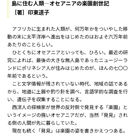
島に住む人類―オセアニアの楽園創世記
［著］印東道子
アフリカに生まれた人類が、何万年かをついやした移
動の末に太平洋岸へ進出をはじめたのはおよそ六万年前
あたりのことらしい。
ひとくちにオセアニアといっても、ひろい。最近の研
究によれば、最後の大きな無人島であったニュージーラ
ンドにポリネシア人が住みはじめたのが、ほんの七〇〇
年前であるという。
こと文字情報が残されていない時代、地域の話である
から、地道に土器や釣り針を調べ、言語学的な調査を行
い、遺伝子を収集することになる。
西洋人の探検家が世界の反対側で発見する「楽園」と
いうイメージの強いオセアニアだが、当然「発見」され
る側の人間が先に暮らしていた。
現在も続く「発見」は楽園の姿を書きかえつつある。