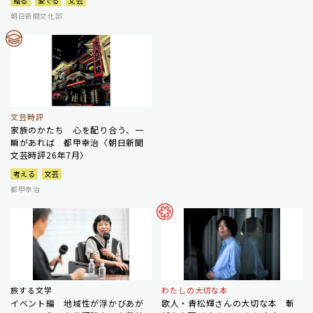
贈る
愛でる
文芸
朝日新聞文化部
文芸時評
家族のかたち 心を配り合う、一
瞬があれば 都甲幸治〈朝日新聞
文芸時評26年7月〉
考える
文芸
都甲幸治
旅する文学
わたしの大切な本
イベント編 地域性が浮かびあが
歌人・青松輝さんの大切な本 斬