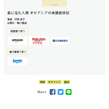
島に住む人類 オセアニアの楽園創世記
著者：印東 道子
出版社：臨川書店
紙書籍で買う
電⼦書籍で買う
環境
オセアニア
歴史
Share