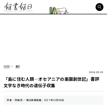
好書好日
HOME
書評
2018.05.29
「島に住む人類―オセアニアの楽園創世記」書評
文字なき時代の遺伝子収集
評者： 円城塔 ／ 朝⽇新聞掲載：2017年10月08日