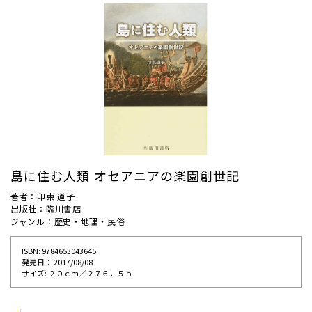
島に住む人類 オセアニアの楽園創世記
著者：印東 道子
出版社：臨川書店
ジャンル：歴史・地理・民俗
ISBN: 9784653043645
発売⽇： 2017/08/08
サイズ: ２０ｃｍ／２７６，５ｐ