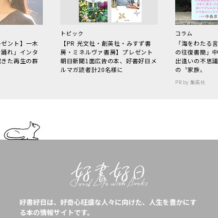
トピック
コラム
レゼント】一木
【PR 光文社・創英社・みすず書
「海をわたる
で踊れ」インタ
房・ミネルヴァ書房】プレゼント
の往復書簡」
起きた再生の群
朝日新聞1面広告の本、好書好日メ
出逢いの不思
ルマガ読者計20名様に
の〝家族〟
PR by 集英社
好書好日は、好奇心旺盛な人々に向けた、人生を豊かにす
る本の情報サイトです。