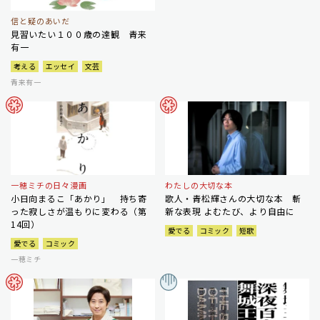
信と疑のあいだ
見習いたい１００歳の達観 青来
有一
考える
エッセイ
文芸
青来有一
一穂ミチの日々漫画
わたしの大切な本
小日向まるこ「あかり」 持ち寄
歌人・青松輝さんの大切な本 斬
った寂しさが温もりに変わる（第
新な表現 よむたび、より自由に
14回）
愛でる
コミック
短歌
愛でる
コミック
一穂ミチ