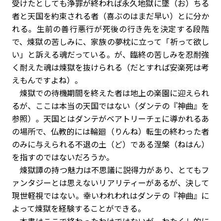
受けたとしても浄罪が終われば永久地獄に墜（お）ちる
者と天国を約束される者（喜ぶのはまだ早い）とに分か
れる。生前の善行悪行が死後の行き先を決定する段階
で、煉獄の苦しみに、家族の夢枕に立って「祈って欲し
い」と訴える魂だっている。が、臨終の苦しみを忍耐強
く耐えた魂は煉獄を抜けられる（だとすれば安楽死は考
えもんですよね）。
煉獄での待機期間を終えた者は地上の楽園に迎えられ
るが、ここは本当の天国ではない（ダンテの『神曲』を
参照）。天国とはダンテがベアトリーチェに導かれるあ
の場所で、仏教的には輪廻（りんね）転生の終わった者
のみに与えられる不退の土（ど）である涅槃（ねはん）
を指すのではないだろうか。
煉獄譚の持つ魅力は不思議に説得力があり、とてもフ
ァンタジーとは思えないリアリティーがあるが、決して
現世軽視ではない。幸いわれわれはダンテの『神曲』に
よって煉獄を経験することができる。