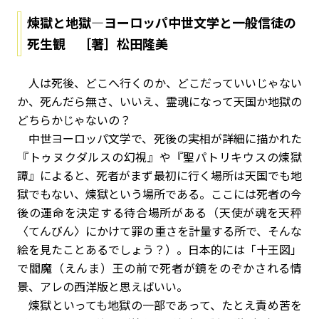
煉獄と地獄―ヨーロッパ中世文学と一般信徒の
死生観 ［著］松田隆美
人は死後、どこへ行くのか、どこだっていいじゃない
か、死んだら無さ、いいえ、霊魂になって天国か地獄の
どちらかじゃないの？
中世ヨーロッパ文学で、死後の実相が詳細に描かれた
『トゥヌクダルスの幻視』や『聖パトリキウスの煉獄
譚』によると、死者がまず最初に行く場所は天国でも地
獄でもない、煉獄という場所である。ここには死者の今
後の運命を決定する待合場所がある（天使が魂を天秤
〈てんびん〉にかけて罪の重さを計量する所で、そんな
絵を見たことあるでしょう？）。日本的には「十王図」
で閻魔（えんま）王の前で死者が鏡をのぞかされる情
景、アレの西洋版と思えばいい。
煉獄といっても地獄の一部であって、たとえ責め苦を