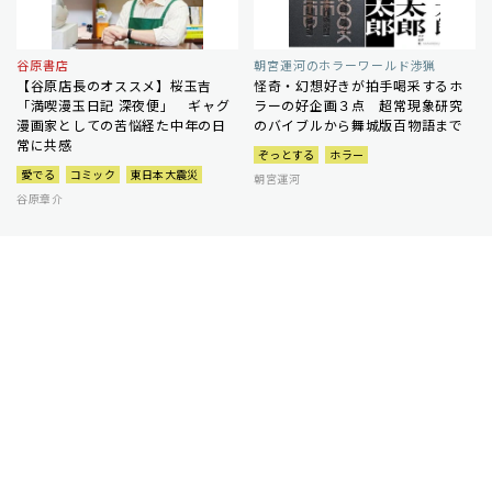
谷原書店
朝宮運河のホラーワールド渉猟
【谷原店長のオススメ】桜玉吉
怪奇・幻想好きが拍手喝采するホ
「満喫漫玉日記 深夜便」 ギャグ
ラーの好企画３点 超常現象研究
漫画家としての苦悩経た中年の日
のバイブルから舞城版百物語まで
常に共感
ぞっとする
ホラー
愛でる
コミック
東日本大震災
朝宮運河
谷原章介