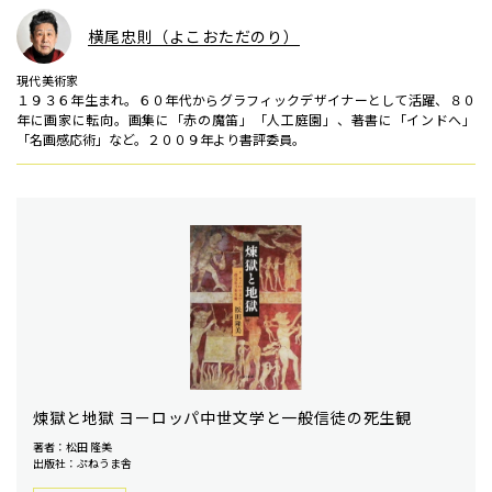
横尾忠則（よこおただのり）
現代美術家
１９３６年生まれ。６０年代からグラフィックデザイナーとして活躍、８０
年に画家に転向。画集に「赤の魔笛」「人工庭園」、著書に「インドへ」
「名画感応術」など。２００９年より書評委員。
煉獄と地獄 ヨーロッパ中世文学と一般信徒の死生観
著者：松田 隆美
出版社：ぷねうま舎