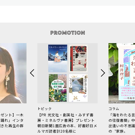
トピック
コラム
レゼント】一木
【PR 光文社・創英社・みすず書
「海をわたる
で踊れ」インタ
房・ミネルヴァ書房】プレゼント
の往復書簡」
起きた再生の群
朝日新聞1面広告の本、好書好日メ
出逢いの不思
ルマガ読者計20名様に
の〝家族〟