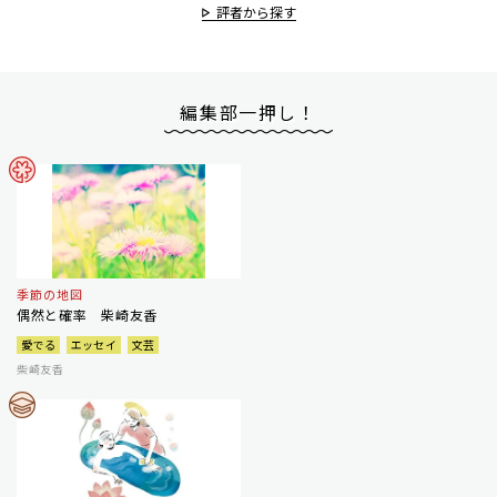
評者から探す
編集部一押し！
季節の地図
偶然と確率 柴崎友香
愛でる
エッセイ
文芸
柴崎友香