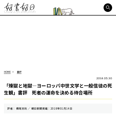
好書好日
HOME
書評
2018.05.30
「煉獄と地獄―ヨーロッパ中世文学と一般信徒の死
生観」書評 死者の運命を決める待合場所
評者： 横尾忠則 ／ 朝⽇新聞掲載：2018年01月14日