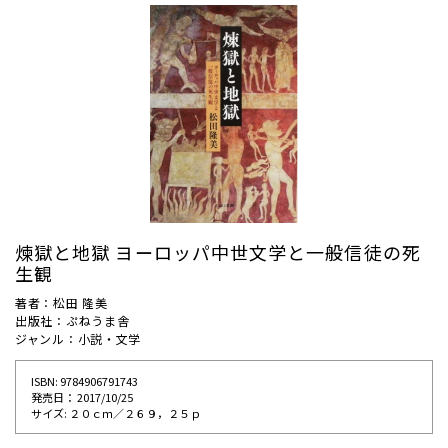
煉獄と地獄 ヨーロッパ中世文学と一般信徒の死
生観
著者：松田 隆美
出版社：ぷねうま舎
ジャンル：小説・文学
ISBN: 9784906791743
発売⽇： 2017/10/25
サイズ: ２０ｃｍ／２６９，２５ｐ