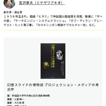
宮沢章夫（ミヤザワアキオ）
劇作家・演出家
１９５６年生まれ。戯曲「ヒネミ」で岸田國士戯曲賞を受賞。著書に「牛へ
の道」「サーチエンジン・システムクラッシュ」「ボブ・ディラン・グレー
テスト・ヒット第三集」「ＮＨＫニッポン戦後サブカルチャー史」など。
幻燈スライドの博物誌 プロジェクション・メディアの考
古学
編：早稲田大学坪内博士記念演劇博物館
編著：土屋 紳一
編著：大久保 遼