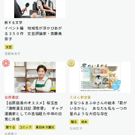
旅する文学
イベント編 地域性が浮かびあが
る３５０作 文芸評論家・斎藤美
奈子
文芸
斎藤美奈子
谷原書店
えほん新定番
【谷原店長のオススメ】桜玉吉
まなつ＆まふゆさんの絵本「君が
「満喫漫玉日記 深夜便」 ギャグ
いるから」 あなたも私も一つの
漫画家としての苦悩経た中年の日
星のような大切な存在
常に共感
贈る
絵本
愛でる
コミック
東日本大震災
石井広子
谷原章介