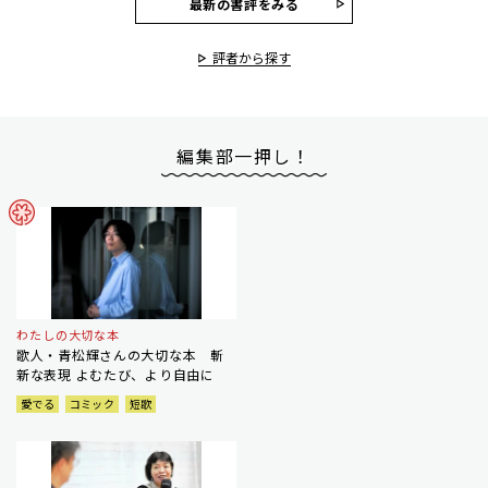
最新の書評をみる
評者から探す
編集部一押し！
わたしの大切な本
歌人・青松輝さんの大切な本 斬
新な表現 よむたび、より自由に
愛でる
コミック
短歌