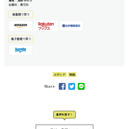
編著：遠藤 みゆき
出版社：青弓社
紙書籍で買う
電⼦書籍で買う
メディア
映画
Share
書評を探す！