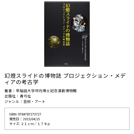
幻燈スライドの博物誌 プロジェクション・メデ
ィアの考古学
著者：早稲田大学坪内博士記念演劇博物館
出版社：青弓社
ジャンル：芸術・アート
ISBN: 9784787273727
発売⽇： 2015/04/15
サイズ: ２１ｃｍ／１７９ｐ