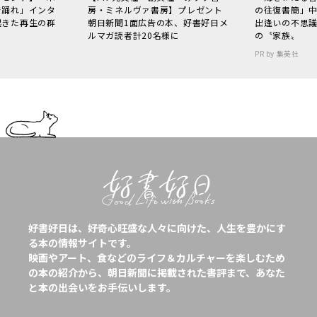
で踊れ」インタ
房・ミネルヴァ書房】プレゼント
の往復書簡」
起きた再生の群
朝日新聞1面広告の本、好書好日メ
出逢いの不思
ルマガ読者計20名様に
の〝家族〟
PR by 集英社
好書好日は、好奇心旺盛な人々に向けた、人生を豊かにす
る本の情報サイトです。
映画やアート、食などのライフ＆カルチャーを楽しむため
の本の紹介から、朝日新聞に掲載された書評まで、あなた
と本の出会いをお手伝いします。