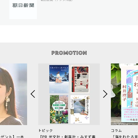
トピック
コラム
レゼント】一木
【PR 光文社・創英社・みすず書
「海をわたる