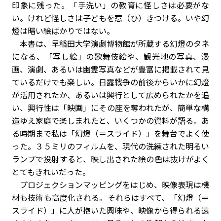
印象に残った。「手洗い」の教育に怪しさは必要がな
い。けれど怪しさは子どもを惹（ひ）きつける。いや幻
燈は暗い絵ばかりではない。
本書は、早稲田大学演劇博物館が所蔵する幻燈のタネ
になる、「写し絵」の歌舞伎絵や、観光地の写真、漫
画、演劇、あるいは幽霊写真などが豊富に掲載されて見
ているだけでも楽しい。日露戦争の前後からいかに幻燈
が活用されたか、あるいは興行として広められたかを追
い、興行性は「映画」にその座を奪われたが、簡単な構
造ゆえ家庭で楽しまれたと、いくつかの資料が語る。あ
る時期まで私は「幻燈（＝スライド）」を舞台でよく使
った。３５ミリのフィルムを、現代の洗練された明るい
ランプで投射すると、映し出された絵の色は抜けがよく
とてもきれいだった。
プロジェクションマッピングをはじめ、映像表現は機
材も技術も高度化される。それらはすべて、「幻燈（＝
スライド）」に人が抱いた興味や、映像から得られる遠