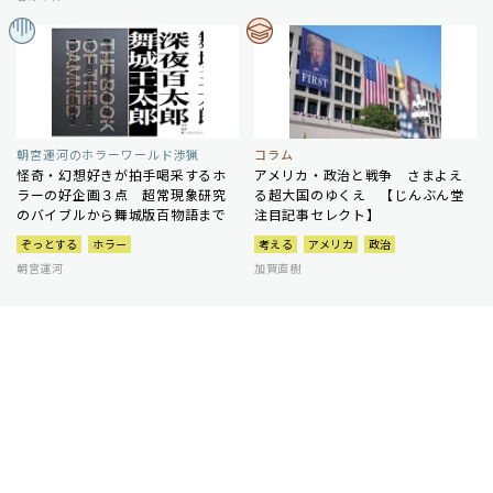
朝宮運河のホラーワールド渉猟
コラム
怪奇・幻想好きが拍手喝采するホ
アメリカ・政治と戦争 さまよえ
ラーの好企画３点 超常現象研究
る超大国のゆくえ 【じんぶん堂
のバイブルから舞城版百物語まで
注目記事セレクト】
ぞっとする
ホラー
考える
アメリカ
政治
朝宮運河
加賀直樹