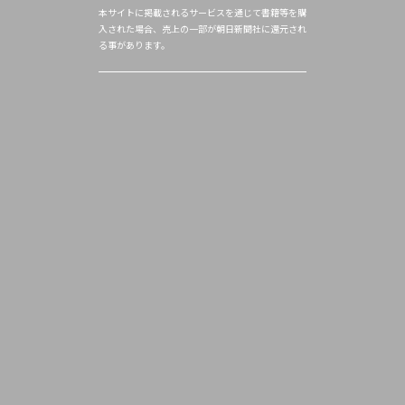
本サイトに掲載されるサービスを通じて書籍等を購
入された場合、売上の一部が朝日新聞社に還元され
る事があります。