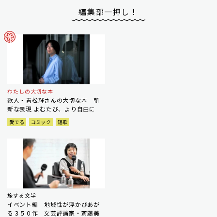
編集部一押し！
わたしの大切な本
歌人・青松輝さんの大切な本 斬
新な表現 よむたび、より自由に
愛でる
コミック
短歌
旅する文学
イベント編 地域性が浮かびあが
る３５０作 文芸評論家・斎藤美