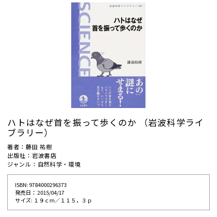
ハトはなぜ首を振って歩くのか （岩波科学ライ
ブラリー）
著者：藤田 祐樹
出版社：岩波書店
ジャンル：自然科学・環境
ISBN: 9784000296373
発売⽇： 2015/04/17
サイズ: １９ｃｍ／１１５，３ｐ