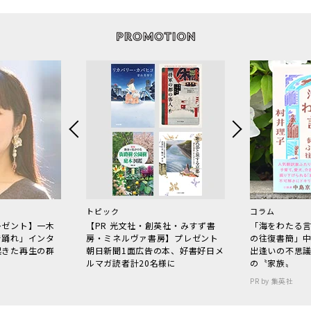
トピック
コラム
レゼント】一木
【PR 光文社・創英社・みすず書
「海をわたる
で踊れ」インタ
房・ミネルヴァ書房】プレゼント
の往復書簡」
起きた再生の群
朝日新聞1面広告の本、好書好日メ
出逢いの不思
ルマガ読者計20名様に
の〝家族〟
PR by 集英社