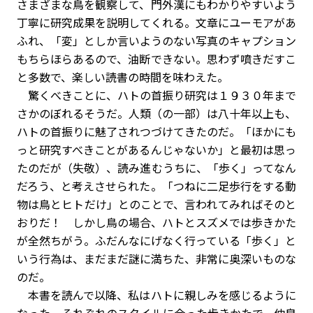
さまざまな鳥を観察して、門外漢にもわかりやすいよう
丁寧に研究成果を説明してくれる。文章にユーモアがあ
ふれ、「変」としか言いようのない写真のキャプション
もちらほらあるので、油断できない。思わず噴きだすこ
と多数で、楽しい読書の時間を味わえた。
驚くべきことに、ハトの首振り研究は１９３０年まで
さかのぼれるそうだ。人類（の一部）は八十年以上も、
ハトの首振りに魅了されつづけてきたのだ。「ほかにも
っと研究すべきことがあるんじゃないか」と最初は思っ
たのだが（失敬）、読み進むうちに、「歩く」ってなん
だろう、と考えさせられた。「つねに二足歩行をする動
物は鳥とヒトだけ」とのことで、言われてみればそのと
おりだ！ しかし鳥の場合、ハトとスズメでは歩きかた
が全然ちがう。ふだんなにげなく行っている「歩く」と
いう行為は、まだまだ謎に満ちた、非常に奥深いものな
のだ。
本書を読んで以降、私はハトに親しみを感じるように