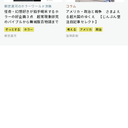
朝宮運河のホラーワールド渉猟
コラム
怪奇・幻想好きが拍手喝采するホ
アメリカ・政治と戦争 さまよえ
ラーの好企画３点 超常現象研究
る超大国のゆくえ 【じんぶん堂
のバイブルから舞城版百物語まで
注目記事セレクト】
ぞっとする
ホラー
考える
アメリカ
政治
朝宮運河
加賀直樹