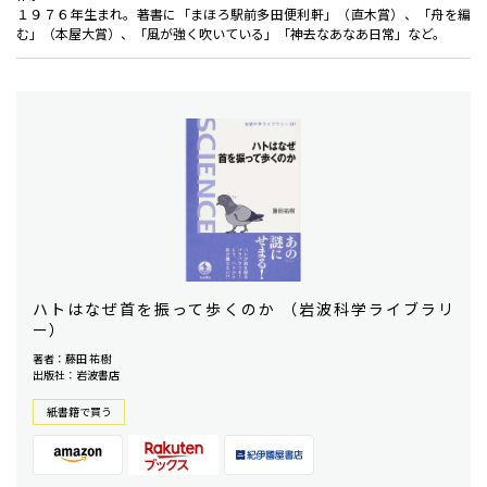
１９７６年生まれ。著書に「まほろ駅前多田便利軒」（直木賞）、「舟を編
む」（本屋大賞）、「風が強く吹いている」「神去なあなあ日常」など。
ハトはなぜ首を振って歩くのか （岩波科学ライブラリ
ー）
著者：藤田 祐樹
出版社：岩波書店
紙書籍で買う