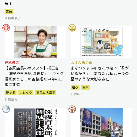
奈子
文芸
斎藤美奈子
谷原書店
えほん新定番
【谷原店長のオススメ】桜玉吉
まなつ＆まふゆさんの絵本「君が
「満喫漫玉日記 深夜便」 ギャグ
いるから」 あなたも私も一つの
漫画家としての苦悩経た中年の日
星のような大切な存在
常に共感
贈る
絵本
愛でる
コミック
東日本大震災
石井広子
谷原章介