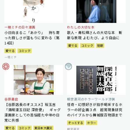
一穂ミチの日々漫画
わたしの大切な本
小日向まるこ「あかり」 持ち寄
歌人・青松輝さんの大切な本 斬
った寂しさが温もりに変わる（第
新な表現 よむたび、より自由に
14回）
愛でる
コミック
短歌
愛でる
コミック
一穂ミチ
谷原書店
朝宮運河のホラーワールド渉猟
【谷原店長のオススメ】桜玉吉
怪奇・幻想好きが拍手喝采するホ
「満喫漫玉日記 深夜便」 ギャグ
ラーの好企画３点 超常現象研究
漫画家としての苦悩経た中年の日
のバイブルから舞城版百物語まで
常に共感
ぞっとする
ホラー
愛でる
コミック
東日本大震災
朝宮運河