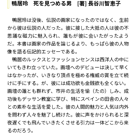
鴨居玲 死を見つめる男 [著] 長谷川智恵子
鴨居玲は没後、伝説の画家になったのではなく、生前
から彼は伝説の人だった。彼に接した大抵の人は彼の不
思議な磁力に魅入られ、誰もが彼に会いたがったよう
だ。本書は画家の作品を論じるより、もっぱら彼の人物
像を語る伝記的エッセーである。
鴨居のルックスとファッションセンスは西洋人の中に
いてもきわ立っていた。画壇へのデビューは決して早く
はなかったが、いきなり頂点を極める権威の賞を立て続
けに手にする。が、彼には成功欲も金銭欲も全くない。
画壇の誰とも群れず、市井の生活を愉（たの）しみ、成
功後もデッサン教室に学び、特にスペインの田舎の人々
との素朴な生活を愛した。彼の人間的魅力と人気は内外
を問わず人々を魅了し続けた。彼に声をかけられると深
夜遅くでも飛んでいきたくさせる引力は一体どこから来
るのだろう。