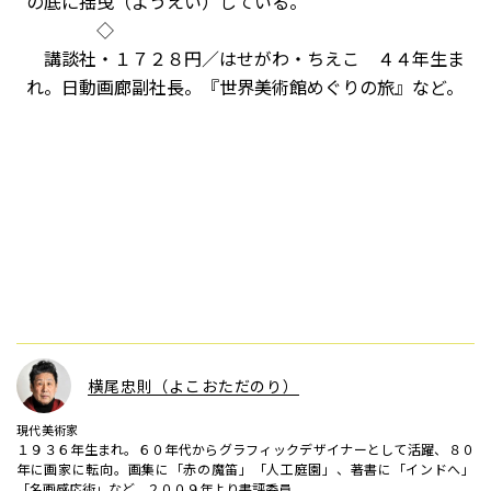
の底に揺曳（ようえい）している。
◇
講談社・１７２８円／はせがわ・ちえこ ４４年生ま
れ。日動画廊副社長。『世界美術館めぐりの旅』など。
横尾忠則（よこおただのり）
現代美術家
１９３６年生まれ。６０年代からグラフィックデザイナーとして活躍、８０
年に画家に転向。画集に「赤の魔笛」「人工庭園」、著書に「インドへ」
「名画感応術」など。２００９年より書評委員。