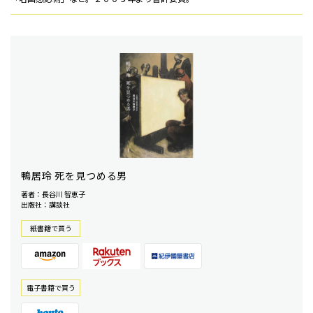
鴨居玲 死を見つめる男
著者：長谷川 智恵子
出版社：講談社
紙書籍で買う
電⼦書籍で買う