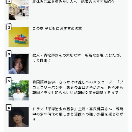
夏休みに本を読みたい人へ 記者のおすすめ紹介
この夏 子どもにおすすめの本
歌人・青松輝さんの大切な本 斬新な表現 よむたび、
より自由に
韓国語は独学、きっかけは推しへのメッセージ 「ブ
ロッコリーパンチ」訳者の山口さやかさん K-POPも
韓国ドラマも知らない私が韓国文学を翻訳するまで
ドラマ「手塚治虫の戦争」主演・高良健吾さん 戦時
中の少年時代の厳しさと漫画への強い熱量を感じなが
ら