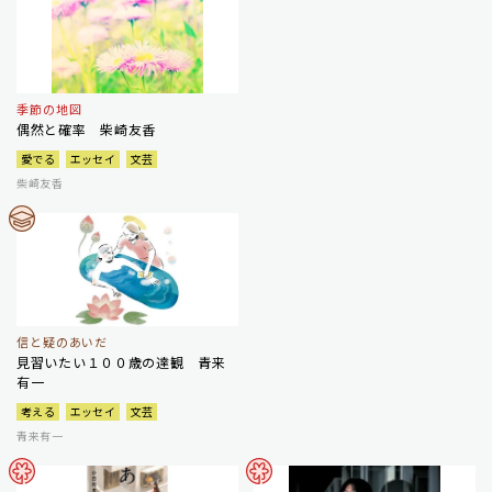
季節の地図
偶然と確率 柴崎友香
愛でる
エッセイ
文芸
柴崎友香
信と疑のあいだ
見習いたい１００歳の達観 青来
有一
考える
エッセイ
文芸
青来有一