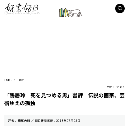
好書好日
HOME
書評
2018.06.08
「鴨居玲 死を見つめる男」書評 伝説の画家、芸
術ゆえの孤独
評者： 横尾忠則 ／ 朝⽇新聞掲載：2015年07月05日