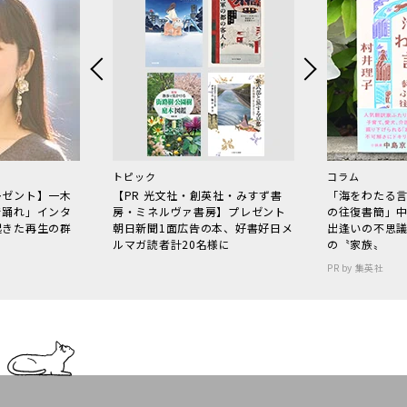
トピック
コラム
レゼント】一木
【PR 光文社・創英社・みすず書
「海をわたる
で踊れ」インタ
房・ミネルヴァ書房】プレゼント
の往復書簡」
起きた再生の群
朝日新聞1面広告の本、好書好日メ
出逢いの不思
ルマガ読者計20名様に
の〝家族〟
PR by 集英社