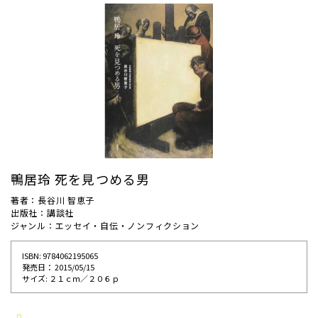
鴨居玲 死を見つめる男
著者：長谷川 智恵子
出版社：講談社
ジャンル：エッセイ・自伝・ノンフィクション
ISBN: 9784062195065
発売⽇： 2015/05/15
サイズ: ２１ｃｍ／２０６ｐ