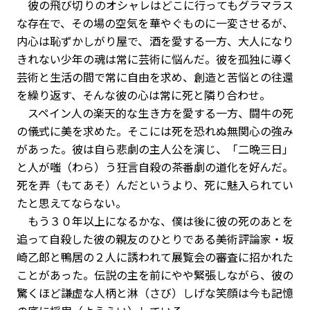
彼の飛び切りのオシャレはどこに行ってもグラマラス
な存在で、その場の空気を華やぐものに一変させるが、
内心は恥ずかしがり屋で、酒を愛する一方、大人になり
きれない少年の魂は常に芸術に悩んだ。彼を孤独に導く
芸術と生活の間で常に自由を求め、創造と苦悩との往還
を繰り返す、そんな彼の心は常に死と隣り合わせ。
スペイン人の楽天的な生き方を愛する一方、闘牛の死
の儀式に美を求めた。そこには死を恐れぬ無関心の強み
があった。彼は自ら悲劇の主人公を演じ、「二晩三日」
と人が嗤（わら）う狂言自殺の茶番劇の道化を好んだ。
死を弄（もてあそ）んだというより、死に魅入られてい
たと思えてならない。
もう３０年以上になるかな、僕は後に彼の死のあとを
追って自殺した彼の親友のひとりである美術評論家・坂
崎乙郎と鴨居の２人に誘われて展覧会の審査に招かれた
ことがあった。伝説の主を前にやや緊張しながら、彼の
驚くほど謙虚な人柄と淋（さび）しげな笑顔は今も記憶