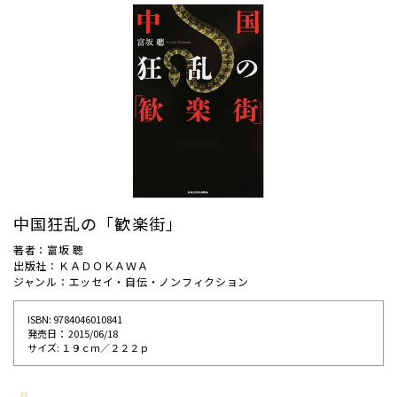
中国狂乱の「歓楽街」
著者：富坂 聰
出版社：ＫＡＤＯＫＡＷＡ
ジャンル：エッセイ・自伝・ノンフィクション
ISBN: 9784046010841
発売⽇： 2015/06/18
サイズ: １９ｃｍ／２２２ｐ