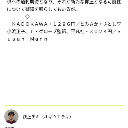
供への過剰期待となり、それが新たな抑圧となる可能性
について警鐘を鳴らしてもいるが。
◇
ＫＡＤＯＫＡＷＡ・１２９６円／とみさか・さとし▽
小浜正子、Ｌ・グローブ監訳、平凡社・３０２４円／Ｓ
ｕｓａｎ Ｍａｎｎ
荻上チキ（オギウエチキ）