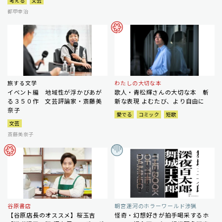
考える
文芸
都甲幸治
旅する文学
わたしの大切な本
イベント編 地域性が浮かびあが
歌人・青松輝さんの大切な本 斬
る３５０作 文芸評論家・斎藤美
新な表現 よむたび、より自由に
奈子
愛でる
コミック
短歌
文芸
斎藤美奈子
谷原書店
朝宮運河のホラーワールド渉猟
【谷原店長のオススメ】桜玉吉
怪奇・幻想好きが拍手喝采するホ