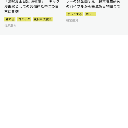
「満喫漫玉日記 深夜便」 ギャグ
ラーの好企画３点 超常現象研究
漫画家としての苦悩経た中年の日
のバイブルから舞城版百物語まで
常に共感
ぞっとする
ホラー
愛でる
コミック
東日本大震災
朝宮運河
谷原章介