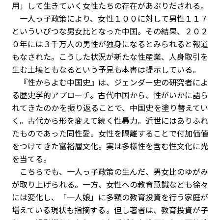
用」して生きていく女性たちの存在があぶりだされる。
一人っ子政策により、女性１００に対して男性１１７
といういびつな男女比となった中国。その結果、２０２
０年には３千万人の男性が独身になるとみられると報道
もなされた。こうした状況が新たな性産業、人身取引を
生む土壌ともなるという予見も本書は提示している。
『性からよむ中国史』は、ジェンダー史の研究者によ
る歴史学的アプローチ。古代中国から、性がいかに語ら
れてきたのかを振り返ることで、中国史を塗り替えてい
く。古代から形を変えて続く性暴力。近世にはありふれ
たものであった同性愛。女性を隔離することで付加価値
をつけてきた富裕層文化。実は多様性を含む性文化に光
を当てる。
こちらでも、一人っ子政策の生んだ、男女比のゆがみ
が取り上げられる。一方、女性への教育意識なども徐々
には変化し、「一人娘」に多額の教育投資を行う家庭が
増えている現状も指摘する。但し著者は、教育投資が子