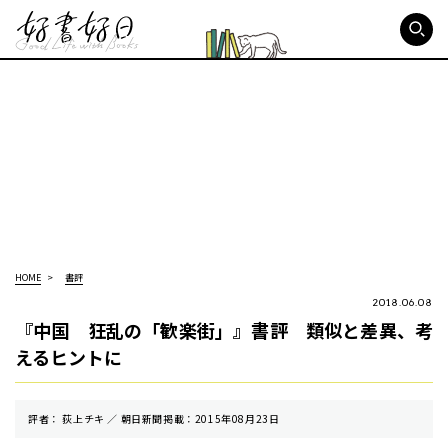
好書好日
HOME
書評
2018.06.08
『中国 狂乱の「歓楽街」』書評 類似と差異、考
えるヒントに
評者： 荻上チキ ／ 朝⽇新聞掲載：2015年08月23日