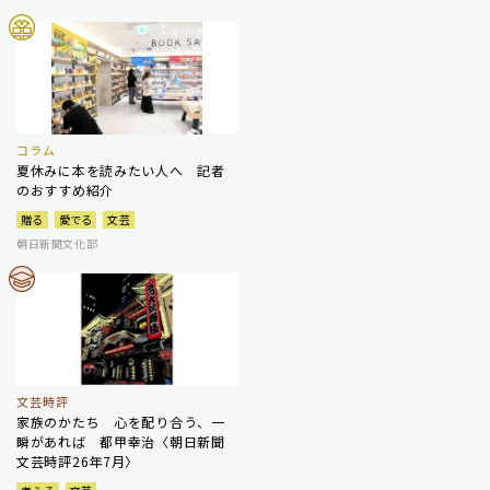
コラム
夏休みに本を読みたい人へ 記者
のおすすめ紹介
贈る
愛でる
文芸
朝日新聞文化部
文芸時評
家族のかたち 心を配り合う、一
瞬があれば 都甲幸治〈朝日新聞
文芸時評26年7月〉