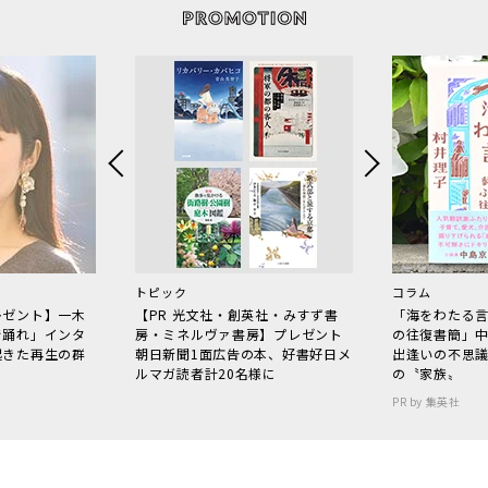
トピック
コラム
レゼント】一木
【PR 光文社・創英社・みすず書
「海をわたる
で踊れ」インタ
房・ミネルヴァ書房】プレゼント
の往復書簡」
起きた再生の群
朝日新聞1面広告の本、好書好日メ
出逢いの不思
ルマガ読者計20名様に
の〝家族〟
PR by 集英社