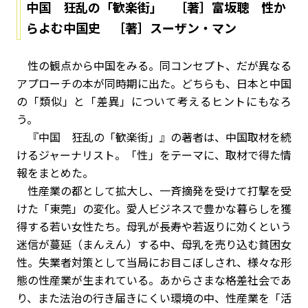
中国 狂乱の「歓楽街」 ［著］富坂聰 性か
らよむ中国史 ［著］スーザン・マン
性の観点から中国をみる。同コンセプト、だが異なる
アプローチの本が同時期に出た。どちらも、日本と中国
の「類似」と「差異」について考えるヒントにもなろ
う。
『中国 狂乱の「歓楽街」』の著者は、中国取材を続
けるジャーナリスト。「性」をテーマに、取材で得た情
報をまとめた。
性産業の都として拡大し、一斉摘発を受けて打撃を受
けた「東莞」の変化。愛人ビジネスで豊かな暮らしを獲
得する若い女性たち。母乳が長寿や若返りに効くという
迷信が蔓延（まんえん）する中、母乳を売り込む貧困女
性。失業者対策として当局にお目こぼしされ、様々な形
態の性産業が生まれている。あからさまな格差社会であ
り、また法治の行き届きにくい環境の中、性産業を「活