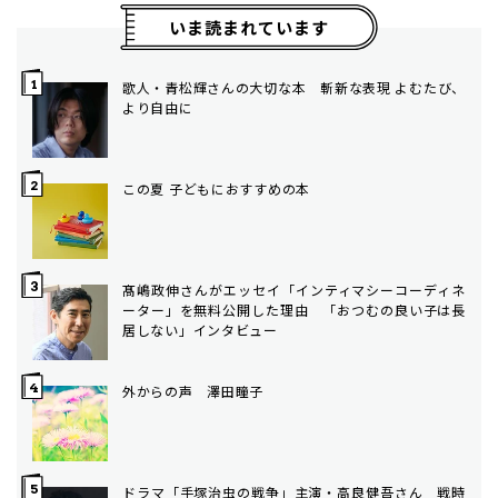
いま読まれています
歌人・青松輝さんの大切な本 斬新な表現 よむたび、
より自由に
この夏 子どもにおすすめの本
髙嶋政伸さんがエッセイ「インティマシーコーディネ
ーター」を無料公開した理由 「おつむの良い子は長
居しない」インタビュー
外からの声 澤田瞳子
ドラマ「手塚治虫の戦争」主演・高良健吾さん 戦時