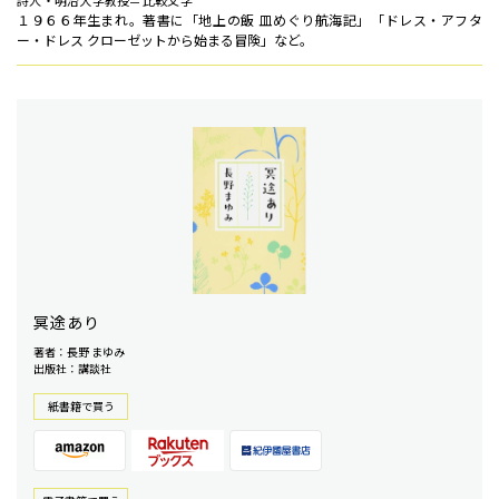
詩人・明治大学教授＝比較文学
１９６６年生まれ。著書に「地上の飯 皿めぐり航海記」「ドレス・アフタ
ー・ドレス クローゼットから始まる冒険」など。
冥途あり
著者：長野 まゆみ
出版社：講談社
紙書籍で買う