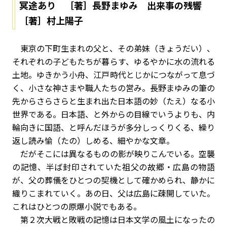
冥途あり ［著］長野まゆみ 出来事の残響
［著］村上陽子
東京の下町生まれの父と、その弟妹（きょうだい）、
それぞれの子どもたちが暮らす、ゆるやかに水の流れる
土地。ゆきかう小舟、江戸時代とじかにつながって息づ
く、小さな神さまや職人たちの営み。長野まゆみの筆の
先からさらさらと生まれ出た日本語の妙（たえ）なる小
世界である。日本語、と外からの目線でいうよりも、内
輪向きに国語、と呼んだほうが多分しっくりくる、繰り
返し読み愉（たの）しめる、細やかな文章。
だがそこには異なるものの影が映りこんでいる。空襲
の記憶、半ば封印されていた祖父の故郷・広島の物語
が、父の葬儀をひとつの契機として確かめられ、静かに
織りこまれていく。あの日、父は広島に疎開していた。
これはひとつの原爆小説でもある。
第２次大戦と敗戦の記憶は日本文学の風土になったの