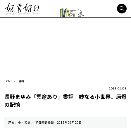
好書好日
HOME
書評
2018.06.08
長野まゆみ「冥途あり」書評 妙なる小世界、原爆
の記憶
評者： 中村和恵 ／ 朝⽇新聞掲載：2015年09月20日