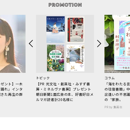
トピック
コラム
レゼント】一木
【PR 光文社・創英社・みすず書
「海をわたる
で踊れ」インタ
房・ミネルヴァ書房】プレゼント
の往復書簡」
起きた再生の群
朝日新聞1面広告の本、好書好日メ
出逢いの不思
ルマガ読者計20名様に
の〝家族〟
PR by 集英社