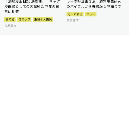
「満喫漫玉日記 深夜便」 ギャグ
ラーの好企画３点 超常現象研究
漫画家としての苦悩経た中年の日
のバイブルから舞城版百物語まで
常に共感
ぞっとする
ホラー
愛でる
コミック
東日本大震災
朝宮運河
谷原章介