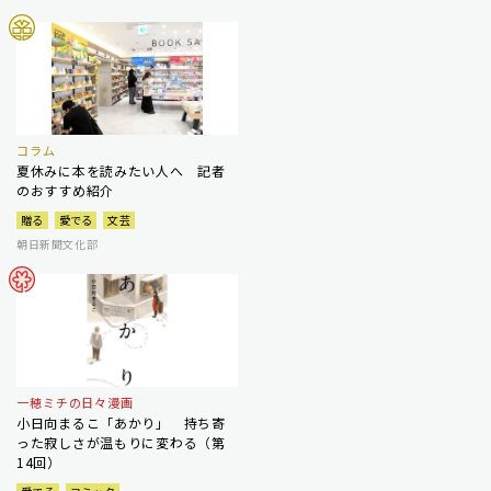
コラム
夏休みに本を読みたい人へ 記者
のおすすめ紹介
贈る
愛でる
文芸
朝日新聞文化部
一穂ミチの日々漫画
小日向まるこ「あかり」 持ち寄
った寂しさが温もりに変わる（第
14回）