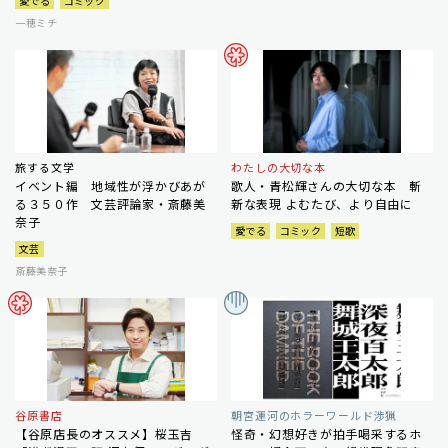
愛でる
コミック
一穂ミチ
旅する文学
わたしの大切な本
イベント編 地域性が浮かびあが
歌人・青松輝さんの大切な本 斬
る３５０作 文芸評論家・斎藤美
新な表現 よむたび、より自由に
奈子
愛でる
コミック
短歌
文芸
斎藤美奈子
谷原書店
朝宮運河のホラーワールド渉猟
【谷原店長のオススメ】桜玉吉
怪奇・幻想好きが拍手喝采するホ