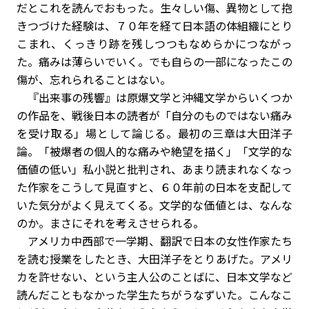
だとこれを読んでおもった。生々しい傷、異物として抱
きつづけた経験は、７０年を経て日本語の体組織にとり
こまれ、くっきり跡を残しつつもなめらかにつながっ
た。痛みは薄らいでいく。でも自らの一部になったこの
傷が、忘れられることはない。
『出来事の残響』は原爆文学と沖縄文学からいくつか
の作品を、戦後日本の読者が「自分のものではない痛み
を受け取る」場として論じる。最初の三章は大田洋子
論。「被爆者の個人的な痛みや絶望を描く」「文学的な
価値の低い」私小説と批判され、あまり読まれなくなっ
た作家をこうして見直すと、６０年前の日本を支配して
いた気分がよく見えてくる。文学的な価値とは、なんな
のか。まさにそれを考えさせられる。
アメリカ中西部で一学期、翻訳で日本の女性作家たち
を読む授業をしたとき、大田洋子をとりあげた。アメリ
カを許せない、という主人公のことばに、日本文学など
読んだこともなかった学生たちがうなずいた。こんなこ