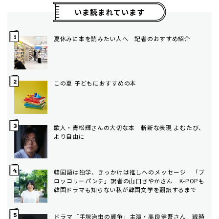
いま読まれています
夏休みに本を読みたい人へ 記者のおすすめ紹介
この夏 子どもにおすすめの本
歌人・青松輝さんの大切な本 斬新な表現 よむたび、
より自由に
韓国語は独学、きっかけは推しへのメッセージ 「ブ
ロッコリーパンチ」訳者の山口さやかさん K-POPも
韓国ドラマも知らない私が韓国文学を翻訳するまで
ドラマ「手塚治虫の戦争」主演・高良健吾さん 戦時