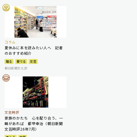
コラム
夏休みに本を読みたい人へ 記者
のおすすめ紹介
贈る
愛でる
文芸
朝日新聞文化部
文芸時評
家族のかたち 心を配り合う、一
瞬があれば 都甲幸治〈朝日新聞
文芸時評26年7月〉