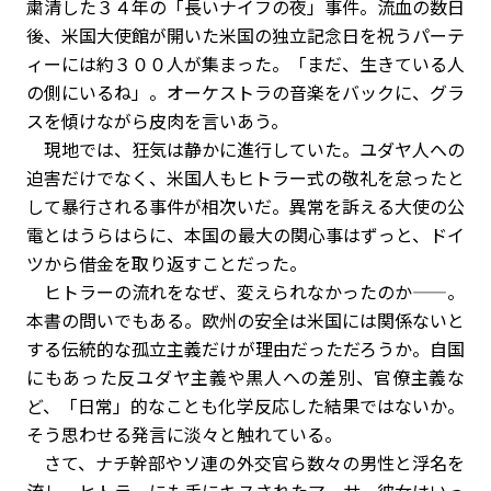
粛清した３４年の「長いナイフの夜」事件。流血の数日
後、米国大使館が開いた米国の独立記念日を祝うパーテ
ィーには約３００人が集まった。「まだ、生きている人
の側にいるね」。オーケストラの音楽をバックに、グラ
スを傾けながら皮肉を言いあう。
現地では、狂気は静かに進行していた。ユダヤ人への
迫害だけでなく、米国人もヒトラー式の敬礼を怠ったと
して暴行される事件が相次いだ。異常を訴える大使の公
電とはうらはらに、本国の最大の関心事はずっと、ドイ
ツから借金を取り返すことだった。
ヒトラーの流れをなぜ、変えられなかったのか——。
本書の問いでもある。欧州の安全は米国には関係ないと
する伝統的な孤立主義だけが理由だっただろうか。自国
にもあった反ユダヤ主義や黒人への差別、官僚主義な
ど、「日常」的なことも化学反応した結果ではないか。
そう思わせる発言に淡々と触れている。
さて、ナチ幹部やソ連の外交官ら数々の男性と浮名を