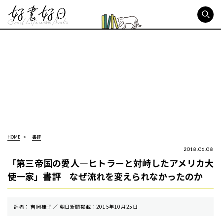
好書好日
HOME
書評
2018.06.08
「第三帝国の愛人―ヒトラーと対峙したアメリカ大
使一家」書評 なぜ流れを変えられなかったのか
評者： 吉岡桂子 ／ 朝⽇新聞掲載：2015年10月25日