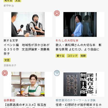
考える
文芸
都甲幸治
旅する文学
わたしの大切な本
イベント編 地域性が浮かびあが
歌人・青松輝さんの大切な本 斬
る３５０作 文芸評論家・斎藤美
新な表現 よむたび、より自由に
奈子
愛でる
コミック
短歌
文芸
斎藤美奈子
谷原書店
朝宮運河のホラーワールド渉猟
【谷原店長のオススメ】桜玉吉
怪奇・幻想好きが拍手喝采するホ