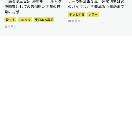
「満喫漫玉日記 深夜便」 ギャグ
ラーの好企画３点 超常現象研究
漫画家としての苦悩経た中年の日
のバイブルから舞城版百物語まで
常に共感
ぞっとする
ホラー
愛でる
コミック
東日本大震災
朝宮運河
谷原章介