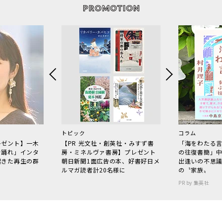
トピック
コラム
レゼント】一木
【PR 光文社・創英社・みすず書
「海をわたる
で踊れ」インタ
房・ミネルヴァ書房】プレゼント
の往復書簡」
起きた再生の群
朝日新聞1面広告の本、好書好日メ
出逢いの不思
ルマガ読者計20名様に
の〝家族〟
PR by 集英社