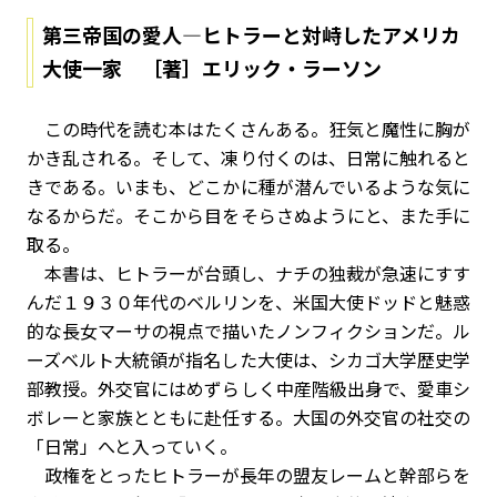
第三帝国の愛人―ヒトラーと対峙したアメリカ
大使一家 ［著］エリック・ラーソン
この時代を読む本はたくさんある。狂気と魔性に胸が
かき乱される。そして、凍り付くのは、日常に触れると
きである。いまも、どこかに種が潜んでいるような気に
なるからだ。そこから目をそらさぬようにと、また手に
取る。
本書は、ヒトラーが台頭し、ナチの独裁が急速にすす
んだ１９３０年代のベルリンを、米国大使ドッドと魅惑
的な長女マーサの視点で描いたノンフィクションだ。ル
ーズベルト大統領が指名した大使は、シカゴ大学歴史学
部教授。外交官にはめずらしく中産階級出身で、愛車シ
ボレーと家族とともに赴任する。大国の外交官の社交の
「日常」へと入っていく。
政権をとったヒトラーが長年の盟友レームと幹部らを