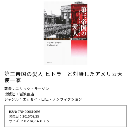
第三帝国の愛人 ヒトラーと対峙したアメリカ大
使一家
著者：エリック・ラーソン
出版社：岩波書店
ジャンル：エッセイ・自伝・ノンフィクション
ISBN: 9784000610698
発売⽇： 2015/09/25
サイズ: ２０ｃｍ／４０７ｐ