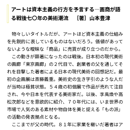
アートは資本主義の行方を予言する—画商が語
る戦後七〇年の美術潮流 ［著］山本豊津
物々しいタイトルだが、アートほど資本主義の仕組み
を先鋭的に表しているものはないだろう。価値があって
ないような曖昧な「商品」に売買が成り立つのだから。
この動きが顕著になったのは戦後。日本初の現代美術
の画廊「東京画廊」の２代目で、創業者の父を通してそ
れを目撃した著者による日本の現代美術の回想記だ。最
初の企画展は斎藤義重。美術史の生き字引のような人だ
が当時は極貧状態。５４歳の初個展で作品が売れて注目
され、今や日本を代表する美術家だ。以後、李禹煥や高
松次郎などを意欲的に紹介、７０年代には、いま世界の
市場で人気のある素材や物自体を美と捉える「もの派」
の活動の発表拠点となる。
ここまでが父の時代。８１年に家業を継いだ著者はア