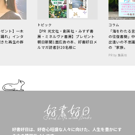
トピック
コラム
レゼント】一木
【PR 光文社・創英社・みすず書
「海をわたる
で踊れ」インタ
房・ミネルヴァ書房】プレゼント
の往復書簡」
起きた再生の群
朝日新聞1面広告の本、好書好日メ
出逢いの不思
ルマガ読者計20名様に
の〝家族〟
PR by 集英社
好書好日は、好奇心旺盛な人々に向けた、人生を豊かにす