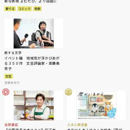
新な表現 よむたび、より自由に
愛でる
コミック
短歌
旅する文学
イベント編 地域性が浮かびあが
る３５０作 文芸評論家・斎藤美
奈子
文芸
斎藤美奈子
谷原書店
えほん新定番
【谷原店長のオススメ】桜玉吉
まなつ＆まふゆさんの絵本「君が