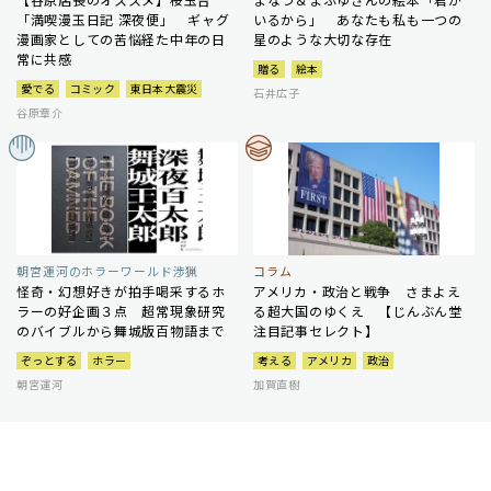
「満喫漫玉日記 深夜便」 ギャグ
いるから」 あなたも私も一つの
漫画家としての苦悩経た中年の日
星のような大切な存在
常に共感
贈る
絵本
愛でる
コミック
東日本大震災
石井広子
谷原章介
朝宮運河のホラーワールド渉猟
コラム
怪奇・幻想好きが拍手喝采するホ
アメリカ・政治と戦争 さまよえ
ラーの好企画３点 超常現象研究
る超大国のゆくえ 【じんぶん堂
のバイブルから舞城版百物語まで
注目記事セレクト】
ぞっとする
ホラー
考える
アメリカ
政治
朝宮運河
加賀直樹