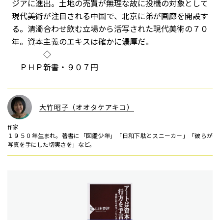
ジアに進出。土地の売買が無理な故に投機の対象として
現代美術が注目される中国で、北京に弟が画廊を開設す
る。清濁合わせ飲む立場から活写された現代美術の７０
年。資本主義のエキスは確かに濃厚だ。
◇
ＰＨＰ新書・９０７円
大竹昭子（オオタケアキコ）
作家
１９５０年生まれ。著書に「図鑑少年」「日和下駄とスニーカー」「彼らが
写真を手にした切実さを」など。