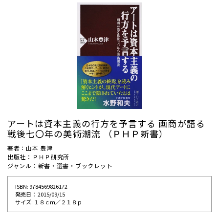
アートは資本主義の行方を予言する 画商が語る
戦後七〇年の美術潮流 （ＰＨＰ新書）
著者：山本 豊津
出版社：ＰＨＰ研究所
ジャンル：新書・選書・ブックレット
ISBN: 9784569826172
発売⽇： 2015/09/15
サイズ: １８ｃｍ／２１８ｐ