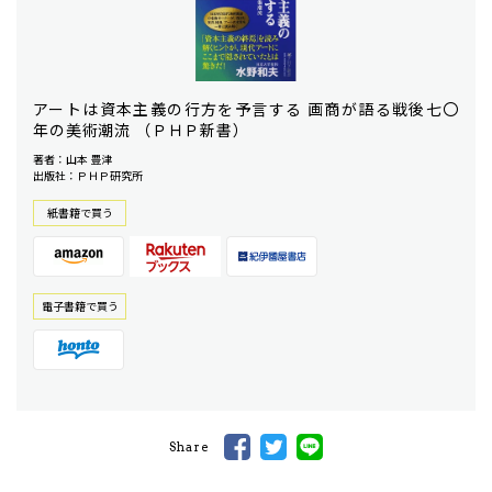
アートは資本主義の行方を予言する 画商が語る戦後七〇
年の美術潮流 （ＰＨＰ新書）
著者：山本 豊津
出版社：ＰＨＰ研究所
紙書籍で買う
電⼦書籍で買う
Share