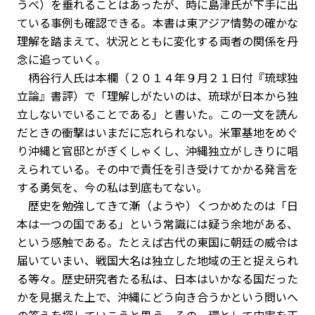
うべ）を垂れることはあったが、時に島津氏が下手に出
ている事例も確認できる。本書は東アジア情勢の確かな
理解を踏まえて、状況とともに変化する両者の関係を丹
念に追っていく。
柄谷行人氏は本欄（２０１４年９月２１日付『琉球独
立論』書評）で「理解しがたいのは、琉球が日本から独
立しないでいることである」と書いた。この一文を読ん
だときの衝撃はいまだに忘れられない。米軍基地をめぐ
り沖縄と官邸とがぎくしゃくし、沖縄独立がしきりに唱
えられている。その中で責任を引き受けてかかる発言を
する勇気を、今の私は到底もてない。
歴史を勉強してきて漸（ようや）くつかめたのは「日
本は一つの国である」という常識には疑う余地がある、
という感触である。たとえば古代の東国に朝廷の威令は
届いていまい、戦国大名は独立した地域の王と捉えられ
る等々。歴史研究者たる私は、日本はいかなる国だった
かを見据えた上で、沖縄にどう向き合うかという問いへ