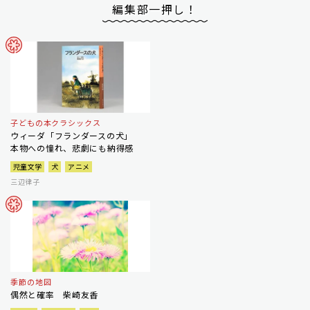
編集部一押し！
子どもの本クラシックス
ウィーダ「フランダースの犬」
本物への憧れ、悲劇にも納得感
児童文学
犬
アニメ
三辺律子
季節の地図
偶然と確率 柴崎友香