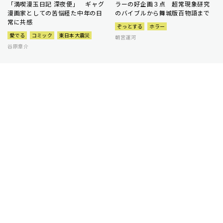
「満喫漫玉日記 深夜便」 ギャグ
ラーの好企画３点 超常現象研究
漫画家としての苦悩経た中年の日
のバイブルから舞城版百物語まで
常に共感
ぞっとする
ホラー
愛でる
コミック
東日本大震災
朝宮運河
谷原章介