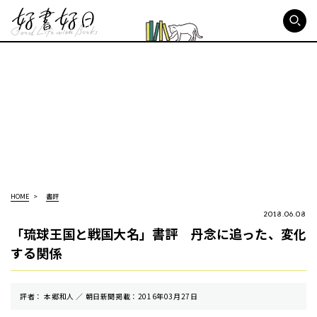
好書好日
HOME
書評
2018.06.08
「琉球王国と戦国大名」書評 丹念に追った、変化
する関係
評者： 本郷和人 ／ 朝⽇新聞掲載：2016年03月27日