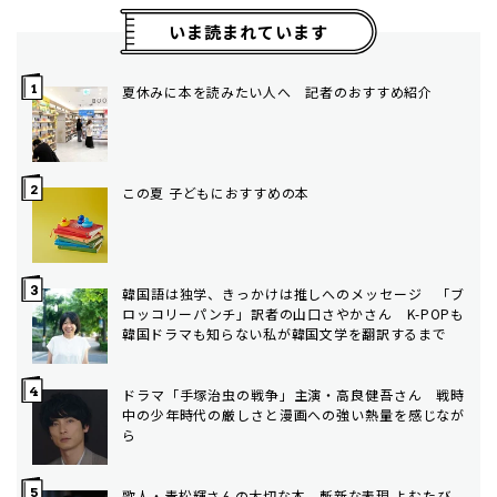
いま読まれています
夏休みに本を読みたい人へ 記者のおすすめ紹介
この夏 子どもにおすすめの本
韓国語は独学、きっかけは推しへのメッセージ 「ブ
ロッコリーパンチ」訳者の山口さやかさん K-POPも
韓国ドラマも知らない私が韓国文学を翻訳するまで
ドラマ「手塚治虫の戦争」主演・高良健吾さん 戦時
中の少年時代の厳しさと漫画への強い熱量を感じなが
ら
歌人・青松輝さんの大切な本 斬新な表現 よむたび、