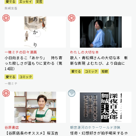
愛でる
エッセイ
文芸
柴崎友香
一穂ミチの日々漫画
わたしの大切な本
小日向まるこ「あかり」 持ち寄
歌人・青松輝さんの大切な本 斬
った寂しさが温もりに変わる（第
新な表現 よむたび、より自由に
14回）
愛でる
コミック
短歌
愛でる
コミック
一穂ミチ
谷原書店
朝宮運河のホラーワールド渉猟
【谷原店長のオススメ】桜玉吉
怪奇・幻想好きが拍手喝采するホ