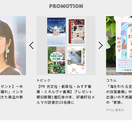
トピック
コラム
レゼント】一木
【PR 光文社・創英社・みすず書
「海をわたる
で踊れ」インタ
房・ミネルヴァ書房】プレゼント
の往復書簡」
起きた再生の群
朝日新聞1面広告の本、好書好日メ
出逢いの不思
ルマガ読者計20名様に
の〝家族〟
PR by 集英社