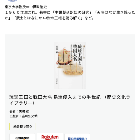
東京大学教授＝中世政治史
１９６０年生まれ。著書に「中世朝廷訴訟の研究」「天皇はなぜ生き残った
か」「武士とはなにか 中世の王権を読み解く」など。
琉球王国と戦国大名 島津侵入までの半世紀 （歴史文化ラ
イブラリー）
著者：黒嶋 敏
出版社：吉川弘文館
紙書籍で買う