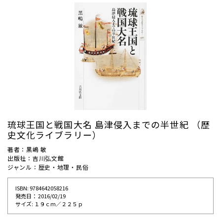
琉球王国と戦国大名 島津侵入までの半世紀 （歴
史文化ライブラリー）
著者：黒嶋 敏
出版社：吉川弘文館
ジャンル：歴史・地理・民俗
ISBN: 9784642058216
発売⽇： 2016/02/19
サイズ: １９ｃｍ／２２５ｐ