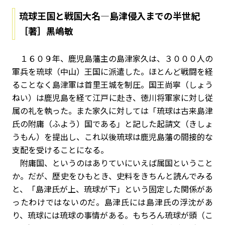
琉球王国と戦国大名—島津侵入までの半世紀
［著］黒嶋敏
１６０９年、鹿児島藩主の島津家久は、３０００人の
軍兵を琉球（中山）王国に派遣した。ほとんど戦闘を経
ることなく島津軍は首里王城を制圧。国王尚寧（しょう
ねい）は鹿児島を経て江戸に赴き、徳川将軍家に対し従
属の礼を執った。また家久に対しては「琉球は古来島津
氏の附庸（ふよう）国である」と記した起請文（きしょ
うもん）を提出し、これ以後琉球は鹿児島藩の間接的な
支配を受けることになる。
附庸国、というのはありていにいえば属国ということ
か。だが、歴史をひもとき、史料をきちんと読んでみる
と、「島津氏が上、琉球が下」という固定した関係があ
ったわけではないのだ。島津氏には島津氏の浮沈があ
り、琉球には琉球の事情がある。もちろん琉球が頭（こ