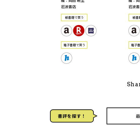
編：岡田 暁生
編：岡
岩波書店
岩波書
紙書籍で買う
紙書
電⼦書籍で買う
電⼦
Sha
書評を探す！