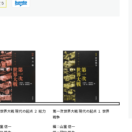
買う
世界大戦 現代の起点 ２ 総力
第一次世界大戦 現代の起点 １ 世界
戦争
室 信一
編：山室 信一