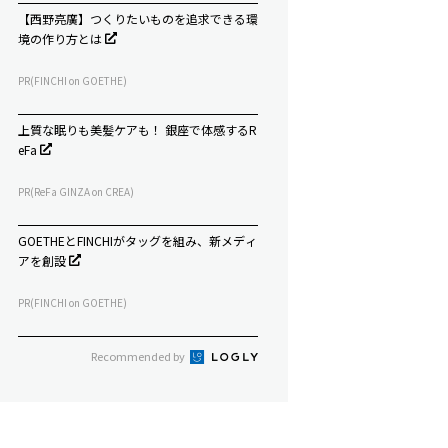
【西野亮廣】つくりたいものを追求できる環
境の作り方とは
PR(FINCHI on GOETHE)
上質な眠りも美髪ケアも！ 銀座で体感するR
eFa
PR(ReFa GINZA on CREA)
GOETHEとFINCHIがタッグを組み、新メディ
アを創設
PR(FINCHI on GOETHE)
Recommended by