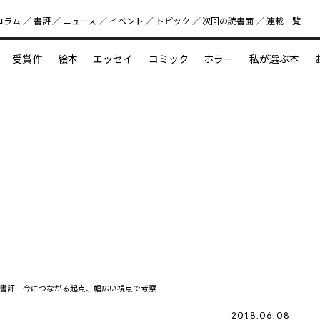
コラム
書評
ニュース
イベント
トピック
次回の読書⾯
連載一覧
好書好日
受賞作
絵本
エッセイ
コミック
ホラー
私が選ぶ本
？
えほん新定番
今めぐりたい児童文学の世界
図鑑の中の小宇宙
書評 今につながる起点、幅広い視点で考察
2018.06.08