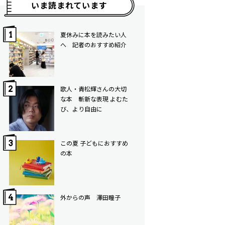
いま読まれています
夏休みに本を読みたい人
へ 記者のおすすめ紹介
歌人・青松輝さんの大切
な本 斬新な表現 よむた
び、より自由に
この夏 子どもにおすすめ
の本
外からの声 澤田瞳子