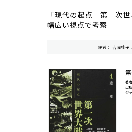
「現代の起点―第一次世
幅広い視点で考察
評者： 吉岡桂子 
第
著
出
ジ