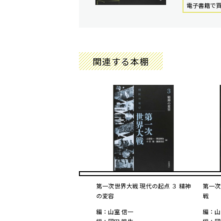
電⼦書籍で
関連する本棚
第一次世界大戦 現代の起点 ３ 精神
第一次
の変容
戦
編：山室 信一
編：山