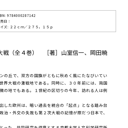
SBN: 9784000287142
発売⽇：
イズ: ２２ｃｍ／２７５，１５ｐ
大戦（全４巻） ［著］山室信一、岡田暁
ンの丘で、双方の国旗がともに秋めく風にたなびいてい
世界大戦の激戦地である。同時に、３０年前には、両国
徴の地でもある。１世紀の区切りの今年、訪れる人は例
出した欧州は、暗い過去を統合の「起点」となる踏み台
政治・外交の失敗も第２次大戦の記憶が際だつ日本で、
とった。共同研究を得意とする京都大学人文科学研究所