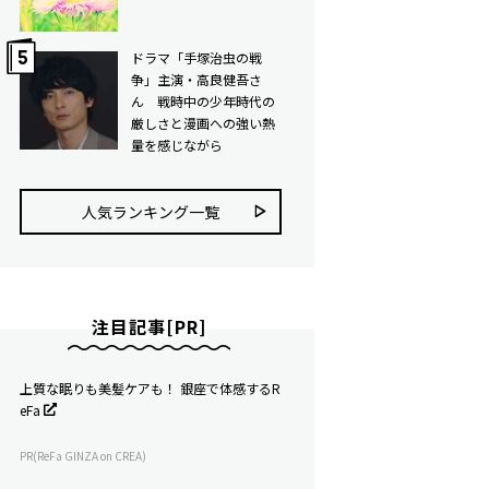
ドラマ「手塚治虫の戦
争」主演・高良健吾さ
ん 戦時中の少年時代の
厳しさと漫画への強い熱
量を感じながら
人気ランキング⼀覧
注目記事[PR]
上質な眠りも美髪ケアも！ 銀座で体感するR
eFa
PR(ReFa GINZA on CREA)