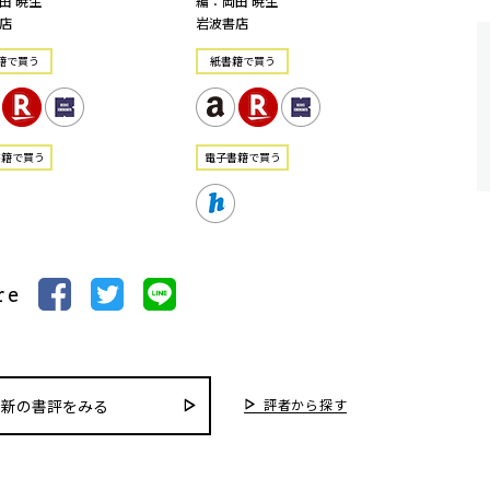
田 暁生
編：岡田 暁生
店
岩波書店
籍で買う
紙書籍で買う
書籍で買う
電⼦書籍で買う
re
評者から探す
最新の書評をみる