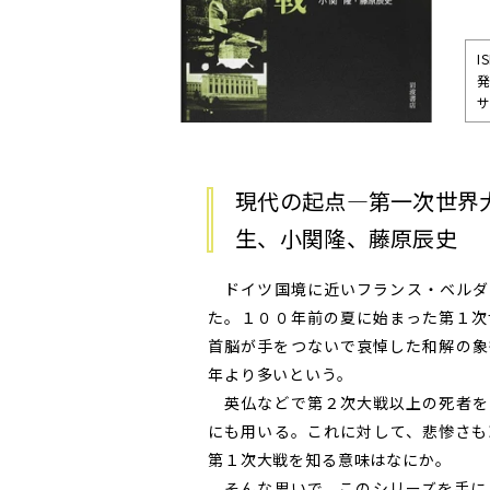
I
サ
現代の起点―第一次世界
生、小関隆、藤原辰史
ドイツ国境に近いフランス・ベルダ
た。１００年前の夏に始まった第１次
首脳が手をつないで哀悼した和解の象
年より多いという。
英仏などで第２次大戦以上の死者を
にも用いる。これに対して、悲惨さも
第１次大戦を知る意味はなにか。
そんな思いで、このシリーズを手に