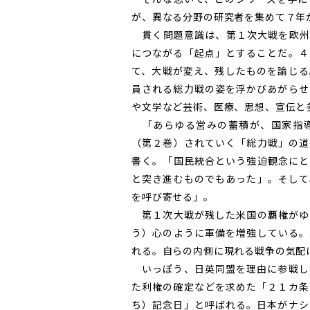
が、異なる分野の研究者を集めて７年
貫く問題意識は、第１次大戦を欧州
につながる「起点」とすることだ。４
て、大戦が変え、残したものを論じる
員される総力戦の姿を浮かびあがらせ
や文学など芸術、医療、思想、宣伝と
「あらゆる営みの蓄積が、国家指導
（第２巻）されていく「総力戦」の道
書く。「国民統合という強迫観念にと
と突き進むものでもあった」。そして
を呼び寄せる」。
第１次大戦が残した米国の覇権がゆ
う）心のように軍備を増強している。
れる。自らの内側に現れる戦争の気配
いっぽう、日英同盟を理由に参戦し
た利権の確定などを求めた「２１カ条
ち）記念日」と呼ばれる。日本がナシ