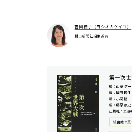
吉岡桂子（ヨシオカケイコ）
朝日新聞社編集委員
第一次世
編：山室 信一
編：岡田 暁生
編：小関 隆
編：藤原 辰史
出版社：岩波
紙書籍で買