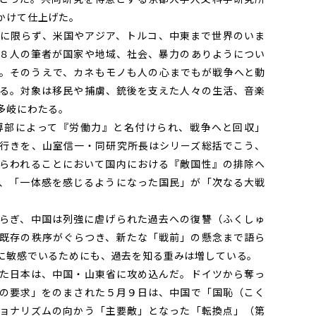
かけて仕上げた。
に限らず、米国やアジア、トルコ、中東まで世界のいま
８人の筆者が国家や地域、社会、暴力のありようについ
。そのうえで、カネもモノも人の心までもが戦争へと動
る。対象は移民や捕虜、銃後を支えた人々の生活、音楽
多岐にわたる。
部によって『労働力』と名付けられ、戦争へと回収」
行きを、山室信一・同研究所長はシリーズ総括でこう、
らわれることにおいて国内における『敵国性』の排除へ
、「一体感を感じるようになった国民」が「次なる大戦
らぎ、中国は列強に虐げられた過去への復讐（ふくしゅ
既存の秩序がぐらつき、新たな「戦前」の懸念まで語ら
に敏感でいるためにも、過去を知る重みは増している。
た日本は、中国・山東省に攻め込んだ。ドイツから奪っ
の要求」をのまされた５月９日は、中国で「国恥（こく
ョナリズムの向かう「主要敵」となった「転換点」（第