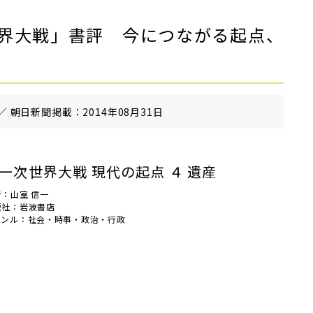
界大戦」書評 今につながる起点、
／ 朝⽇新聞掲載：2014年08月31日
一次世界大戦 現代の起点 ４ 遺産
者：山室 信一
版社：岩波書店
ャンル：社会・時事・政治・行政