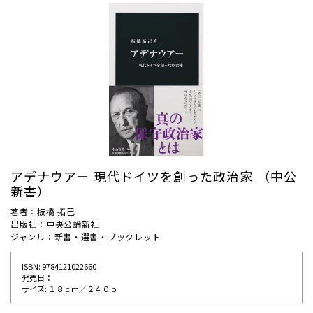
アデナウアー 現代ドイツを創った政治家 （中公
新書）
著者：板橋 拓己
出版社：中央公論新社
ジャンル：新書・選書・ブックレット
ISBN: 9784121022660
発売⽇：
サイズ: １８ｃｍ／２４０ｐ