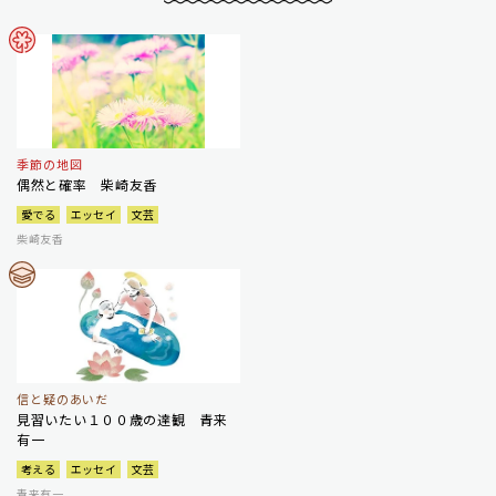
季節の地図
偶然と確率 柴崎友香
愛でる
エッセイ
文芸
柴崎友香
信と疑のあいだ
見習いたい１００歳の達観 青来
有一
考える
エッセイ
文芸
青来有一