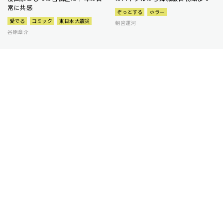
常に共感
ぞっとする
ホラー
愛でる
コミック
東日本大震災
朝宮運河
谷原章介