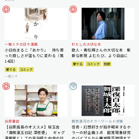
一穂ミチの日々漫画
わたしの大切な本
小日向まるこ「あかり」 持ち寄
歌人・青松輝さんの大切な本 斬
った寂しさが温もりに変わる（第
新な表現 よむたび、より自由に
14回）
愛でる
コミック
短歌
愛でる
コミック
一穂ミチ
谷原書店
朝宮運河のホラーワールド渉猟
【谷原店長のオススメ】桜玉吉
怪奇・幻想好きが拍手喝采するホ
「満喫漫玉日記 深夜便」 ギャグ
ラーの好企画３点 超常現象研究
漫画家としての苦悩経た中年の日
のバイブルから舞城版百物語まで