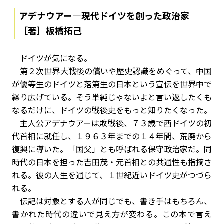
アデナウアー―現代ドイツを創った政治家
［著］板橋拓己
ドイツが気になる。
第２次世界大戦後の償いや歴史認識をめぐって、中国
が優等生のドイツと落第生の日本という宣伝を世界中で
繰り広げている。そう単純じゃないよと言い返したくも
なるだけに、ドイツの戦後史をもっと知りたくなった。
主人公アデナウアーは敗戦後、７３歳で西ドイツの初
代首相に就任し、１９６３年までの１４年間、荒廃から
復興に導いた。「国父」とも呼ばれる保守政治家だ。同
時代の日本を担った吉田茂・元首相との共通性も指摘さ
れる。彼の人生を通じて、１世紀近いドイツ史がつづら
れる。
伝記は対象とする人が同じでも、書き手はもちろん、
書かれた時代の違いで見え方が変わる。この本で言え