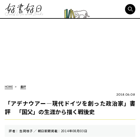
好書好日
HOME
書評
2018.06.08
「アデナウアー―現代ドイツを創った政治家」書
評 「国父」の生涯から描く戦後史
評者： 吉岡桂子 ／ 朝⽇新聞掲載：2014年08月03日