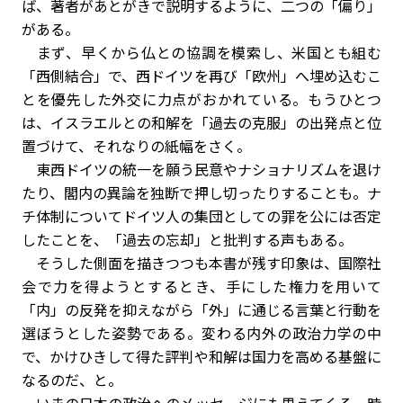
ば、著者があとがきで説明するように、二つの「偏り」
がある。
まず、早くから仏との協調を模索し、米国とも組む
「西側結合」で、西ドイツを再び「欧州」へ埋め込むこ
とを優先した外交に力点がおかれている。もうひとつ
は、イスラエルとの和解を「過去の克服」の出発点と位
置づけて、それなりの紙幅をさく。
東西ドイツの統一を願う民意やナショナリズムを退け
たり、閣内の異論を独断で押し切ったりすることも。ナ
チ体制についてドイツ人の集団としての罪を公には否定
したことを、「過去の忘却」と批判する声もある。
そうした側面を描きつつも本書が残す印象は、国際社
会で力を得ようとするとき、手にした権力を用いて
「内」の反発を抑えながら「外」に通じる言葉と行動を
選ぼうとした姿勢である。変わる内外の政治力学の中
で、かけひきして得た評判や和解は国力を高める基盤に
なるのだ、と。