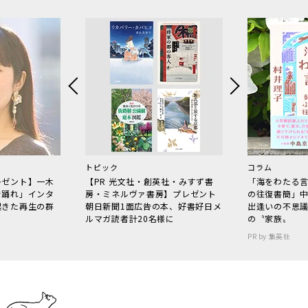
トピック
コラム
レゼント】一木
【PR 光文社・創英社・みすず書
「海をわたる
で踊れ」インタ
房・ミネルヴァ書房】プレゼント
の往復書簡」
起きた再生の群
朝日新聞1面広告の本、好書好日メ
出逢いの不思
ルマガ読者計20名様に
の〝家族〟
PR by 集英社