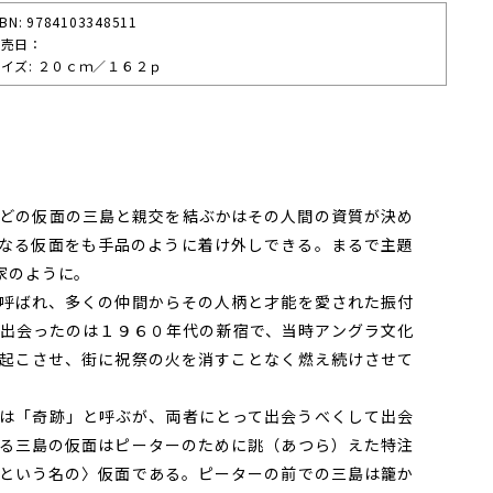
SBN: 9784103348511
発売⽇：
イズ: ２０ｃｍ／１６２ｐ
どの仮面の三島と親交を結ぶかはその人間の資質が決め
なる仮面をも手品のように着け外しできる。まるで主題
家のように。
呼ばれ、多くの仲間からその人柄と才能を愛された振付
出会ったのは１９６０年代の新宿で、当時アングラ文化
起こさせ、街に祝祭の火を消すことなく燃え続けさせて
は「奇跡」と呼ぶが、両者にとって出会うべくして出会
る三島の仮面はピーターのために誂（あつら）えた特注
という名の〉仮面である。ピーターの前での三島は籠か