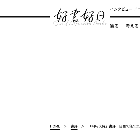
インタビュー
観る
考える
どんな本
HOME
書評
「呵呵大将」書評 自由で無邪気