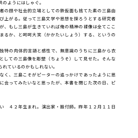
供のようにはしゃぐ。
者の顔や社会的立場としての鉄仮面も捨てた素の三島由
び上がる。従って三島文学や思想を探ろうとする研究者
が、もし三島が生きていれば俺の精神の裸像は全てここ
まるか、と呵呵大笑（かかたいしょう）する、というの
独特の肉体的言語と感性で、無意識のうちに三島から衣
としての三島像を彫塑（ちょうそ）して見せた。そんな
られているのかもしれない。
なく、三島こそがピーターの追っかけであったように思
に会ってみたいなと思ったが、本書を閉じた次の日、ピ
。
い ４２年生まれ。演出家・振付師。昨年１２月１１日