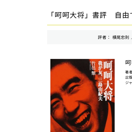
「呵呵大将」書評 自由
評者： 横尾忠則 
呵
著者
出
ジ