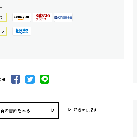
社
う
買う
re
評者から探す
最新の書評をみる