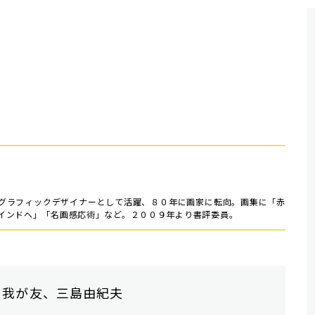
グラフィックデザイナーとして活躍、８０年に画家に転向。画集に「赤
インドへ」「名画感応術」など。２００９年より書評委員。
 我が友、三島由紀夫