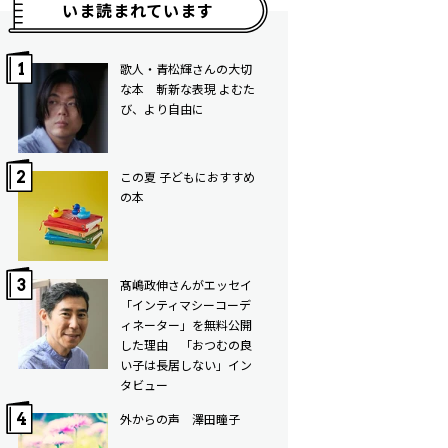
いま読まれています
歌人・青松輝さんの大切
な本 斬新な表現 よむた
び、より自由に
この夏 子どもにおすすめ
の本
髙嶋政伸さんがエッセイ
「インティマシーコーデ
ィネーター」を無料公開
した理由 「おつむの良
い子は長居しない」イン
タビュー
外からの声 澤田瞳子