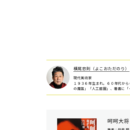
横尾忠則（よこおただのり）
現代美術家
１９３６年生まれ。６０年代から
の魔笛」「人工庭園」、著書に「
呵呵大将
著者：竹邑 類