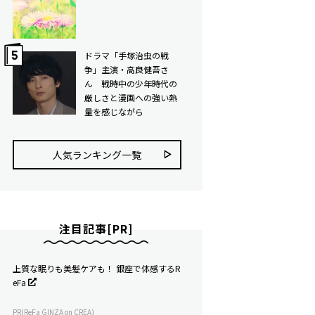
ドラマ「手塚治虫の戦
争」主演・高良健吾さ
ん 戦時中の少年時代の
厳しさと漫画への強い熱
量を感じながら
人気ランキング⼀覧
注目記事[PR]
上質な眠りも美髪ケアも！ 銀座で体感するR
eFa
PR(ReFa GINZA on CREA)