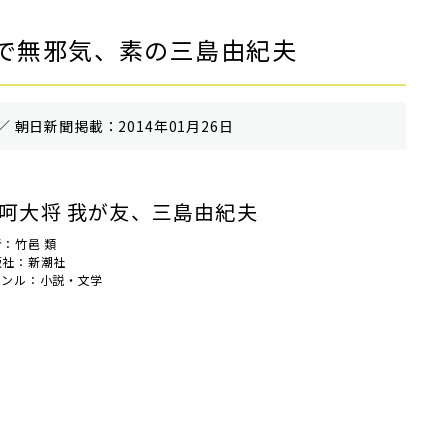
で無邪気、素の三島由紀夫
／ 朝⽇新聞掲載：2014年01月26日
呵大将 我が友、三島由紀夫
：竹邑 類
版社：新潮社
ャンル：小説・文学