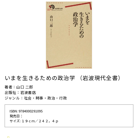
いまを生きるための政治学 （岩波現代全書）
著者：山口 二郎
出版社：岩波書店
ジャンル：社会・時事・政治・行政
ISBN: 9784000291095
発売⽇：
サイズ: １９ｃｍ／２４２，４ｐ