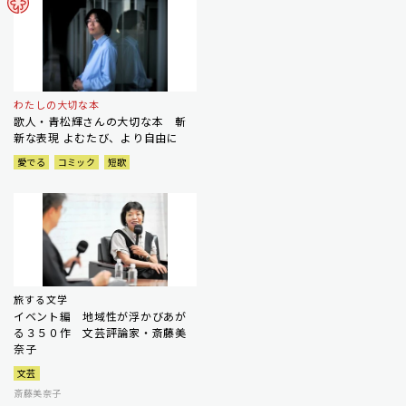
わたしの大切な本
歌人・青松輝さんの大切な本 斬
新な表現 よむたび、より自由に
愛でる
コミック
短歌
旅する文学
イベント編 地域性が浮かびあが
る３５０作 文芸評論家・斎藤美
奈子
文芸
斎藤美奈子