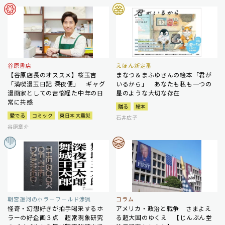
谷原書店
えほん新定番
【谷原店長のオススメ】桜玉吉
まなつ＆まふゆさんの絵本「君が
「満喫漫玉日記 深夜便」 ギャグ
いるから」 あなたも私も一つの
漫画家としての苦悩経た中年の日
星のような大切な存在
常に共感
贈る
絵本
愛でる
コミック
東日本大震災
石井広子
谷原章介
朝宮運河のホラーワールド渉猟
コラム
怪奇・幻想好きが拍手喝采するホ
アメリカ・政治と戦争 さまよえ
ラーの好企画３点 超常現象研究
る超大国のゆくえ 【じんぶん堂