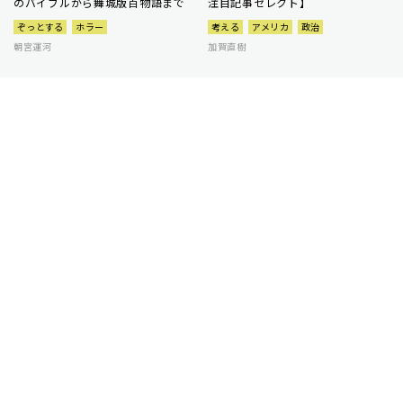
のバイブルから舞城版百物語まで
注目記事セレクト】
ぞっとする
ホラー
考える
アメリカ
政治
朝宮運河
加賀直樹