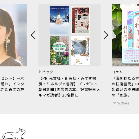
トピック
コラム
レゼント】一木
【PR 光文社・創英社・みすず書
「海をわたる
で踊れ」インタ
房・ミネルヴァ書房】プレゼント
の往復書簡」
起きた再生の群
朝日新聞1面広告の本、好書好日メ
出逢いの不思
ルマガ読者計20名様に
の〝家族〟
PR by 集英社