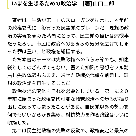
いまを生きるための政治学 [著]山口二郎
著者は「生活が第一」のスローガンを提言し、４年前
の政権交代に一役買った民主党のブレーンだ。理想の政
治の実現を夢みた著者にとって、民主党の挫折は痛恨事
だったろう。市民に政治へのあきらめ気分を広げてしま
った罪は重い、と政権を総括する。
ただ本書のテーマは失敗政権へのうらみ節でも、知恵
袋としてのざんげでもない。蓄えた知識と思想をフル動
員し失敗体験もふまえ、あせた政権交代論を刷新し、理
想の政治論を再生することだ。
政治状況の変化もそれを必要としている。第一に２０
年前に始まった政権交代可能な政党政治への歩みが振り
出しに戻ってしまったことがある。自民党以外の勢力を
何でもいいからかき集め、対抗勢力を作る路線はついに
頓挫した。
第二は民主党政権の失敗の反動で、政権安定と景気の