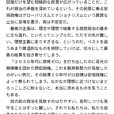
回復だけを望む短絡的な民意が広がっていることだ。こ
れが政治の矛盾を深めているという。その民意に乗る安
倍政権はグローバリズムとナショナリズムという異質な
土台に足場を置き、実は不安定だ。
著者の主張は、理念や理想で結集する政党政治の基本
に立ち返れ、といたってシンプルだ。ただその先が難し
い。理想主義に走りすぎるな、というのだ。ベストを追
うあまり微温的なものを排除していけば、往々にして最
悪の結果を招き寄せてしまう。
「２０３０年代に原発ゼロ」を打ち出したのに足元の
再稼働を認めた野田政権。これを脱原発勢力が見放した
のがいい例だ。その結果３０年代ゼロ目標は安倍政権に
よって葬られてしまう。なかなか理想に近づけないまど
ろっこしさに耐えないと、本当に求めるものを失うこと
もある。
目の前の政治を見放すのはたやすい。批判しつつも見
守ることはずっと難しい。それでも私たちは、私たち自