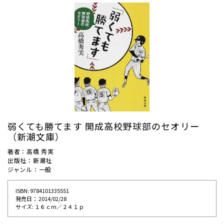
弱くても勝てます 開成高校野球部のセオリー
（新潮文庫）
著者：高橋 秀実
出版社：新潮社
ジャンル：一般
ISBN: 9784101335551
発売⽇： 2014/02/28
サイズ: １６ｃｍ／２４１ｐ