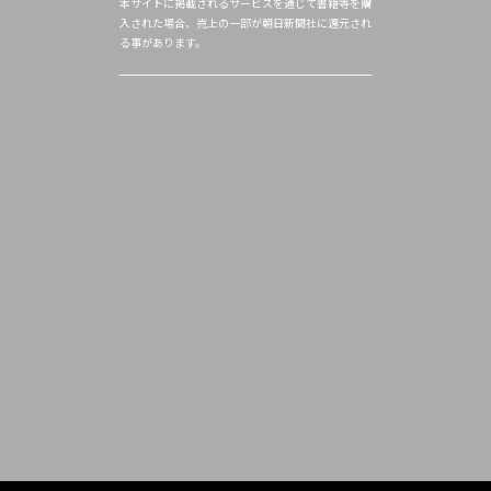
本サイトに掲載されるサービスを通じて書籍等を購
入された場合、売上の一部が朝日新聞社に還元され
る事があります。