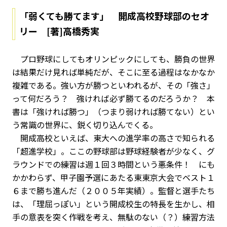
「弱くても勝てます」 開成高校野球部のセオ
リー [著]高橋秀実
プロ野球にしてもオリンピックにしても、勝負の世界
は結果だけ見れば単純だが、そこに至る過程はなかなか
複雑である。強い方が勝つといわれるが、その「強さ」
って何だろう？ 強ければ必ず勝てるのだろうか？ 本
書は「強ければ勝つ」（つまり弱ければ勝てない）とい
う常識の世界に、鋭く切り込んでくる。
開成高校といえば、東大への進学率の高さで知られる
「超進学校」。ここの野球部は野球経験者が少なく、グ
ラウンドでの練習は週１回３時間という悪条件！ にも
かかわらず、甲子園予選にあたる東東京大会でベスト１
６まで勝ち進んだ（２００５年実績）。監督と選手たち
は、「理屈っぽい」という開成校生の特長を生かし、相
手の意表を突く作戦を考え、無駄のない（？）練習方法