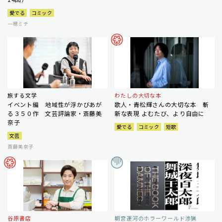
愛でる
コミック
一穂ミチ
旅する文学
わたしの大切な本
イベント編 地域性が浮かびあが
歌人・青松輝さんの大切な本 斬
る３５０作 文芸評論家・斎藤美
新な表現 よむたび、より自由に
奈子
愛でる
コミック
短歌
文芸
斎藤美奈子
谷原書店
朝宮運河のホラーワールド渉猟