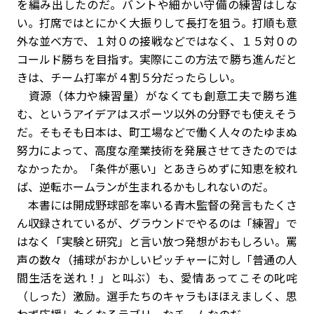
を編み出したのだ。バントや細かい守備の練習はしな
い。打席ではとにかく大振りして長打を狙う。打順も意
外な並べ方で、１対０の接戦などではなく、１５対０の
コールド勝ちを目指す。実際にこの方法で勝ち進んだと
きは、チーム打率が４割５分だったらしい。
資源（体力や練習量）がなくても創意工夫で勝ち進
む、というアイデアはスポーツ以外の分野でも使えそう
だ。そもそも日本は、町工場などで働く人々のたゆまぬ
努力によって、高度な産業技術を発展させてきたのでは
なかったか。「条件が悪い」とあきらめずに知恵を絞れ
ば、逆転ホームランが生まれるかもしれないのだ。
本書には開成野球部を率いる青木監督の発言もたくさ
ん収録されているが、グラウンドでやるのは「練習」で
はなく「実験と研究」と言い放つ発想がおもしろい。罵
声の数々（捕球がおかしいピッチャーに対し「普通の人
間生活を送れ！」と叫ぶ）も、愛情あってこその叱咤
（しった）激励。選手たちのキャラもほほえましく、思