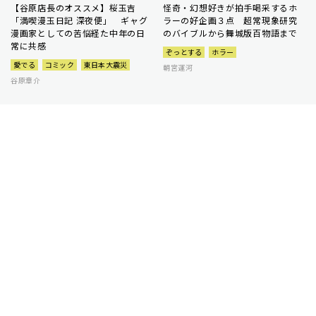
【谷原店長のオススメ】桜玉吉
怪奇・幻想好きが拍手喝采するホ
「満喫漫玉日記 深夜便」 ギャグ
ラーの好企画３点 超常現象研究
漫画家としての苦悩経た中年の日
のバイブルから舞城版百物語まで
常に共感
ぞっとする
ホラー
愛でる
コミック
東日本大震災
朝宮運河
谷原章介