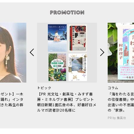
トピック
コラム
レゼント】一木
【PR 光文社・創英社・みすず書
「海をわたる
で踊れ」インタ
房・ミネルヴァ書房】プレゼント
の往復書簡」
起きた再生の群
朝日新聞1面広告の本、好書好日メ
出逢いの不思
ルマガ読者計20名様に
の〝家族〟
PR by 集英社