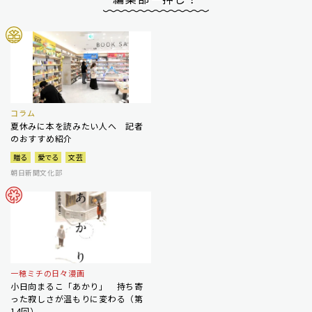
コラム
夏休みに本を読みたい人へ 記者
のおすすめ紹介
贈る
愛でる
文芸
朝日新聞文化部
一穂ミチの日々漫画
小日向まるこ「あかり」 持ち寄
った寂しさが温もりに変わる（第
14回）