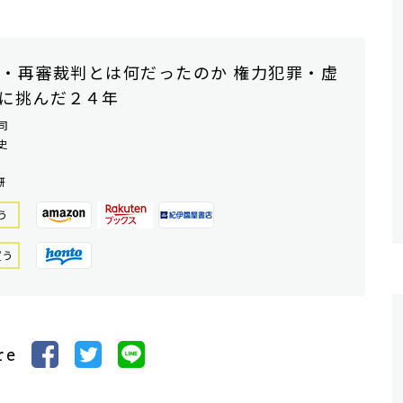
・再審裁判とは何だったのか 権力犯罪・虚
に挑んだ２４年
司
史
研
う
買う
re