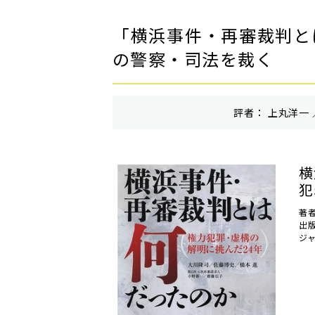
「横浜事件・再審裁判と
の警察・司法を裁く
評者： 上丸洋一 
横
犯
著
出
ジ