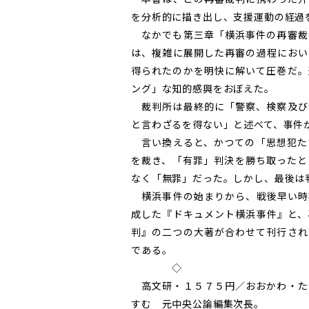
を分析的に描き出し、支援運動の経過
なかでも第三章「横浜事件の再審裁
は、複雑に展開した再審の過程におい
得られたのかを明快に解いて圧巻だ。
ング」な知的感興をおぼえた。
裁判所は最終的に「警察、検察及び
と言わざるを得ない」と述べて、事件
言い換えると、かつての「思想犯た
を裁き、「有罪」判決を勝ち取ったと
なく「無罪」だった。しかし、最後は
横浜事件の始まりから、戦後早い時
成した『ドキュメント横浜事件』と、
判』の二つの大著が合わせて刊行され
である。
◇
高文研・１５７５円／おおかわ・た
すむ 元中央公論編集次長。