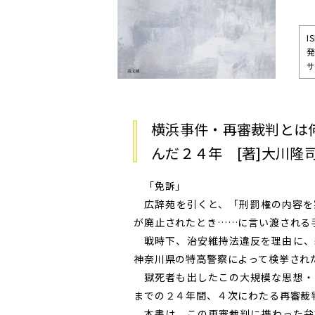
I
サ
横浜事件・再審裁判とは
んだ２４年 [著]大川隆
「免訴」
広辞苑を引くと、「刑罰権の内容を
が廃止されたとき……に言い渡される
戦時下、治安維持法違反を理由に、
神奈川県の特高警察によって検挙され
獄死者も出したこの大規模な思想・
までの２４年間、４次にわたる再審裁
本書は、この再審裁判に携わった弁