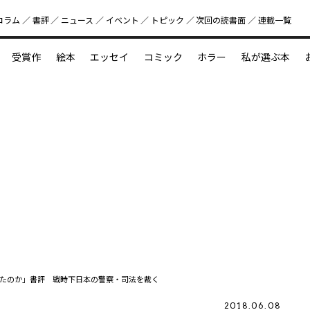
コラム
書評
ニュース
イベント
トピック
次回の読書⾯
連載一覧
好書好日
受賞作
絵本
エッセイ
コミック
ホラー
私が選ぶ本
？
えほん新定番
今めぐりたい児童文学の世界
図鑑の中の小宇宙
たのか」書評 戦時下日本の警察・司法を裁く
2018.06.08