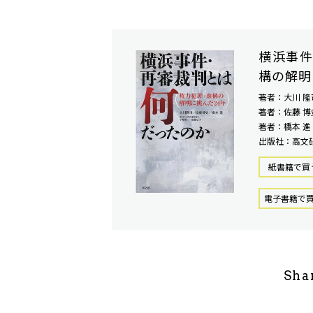
横浜事件
構の解明
著者：大川 隆
著者：佐藤 博
著者：橋本 進
出版社：高文
紙書籍で買
電⼦書籍で
Sha