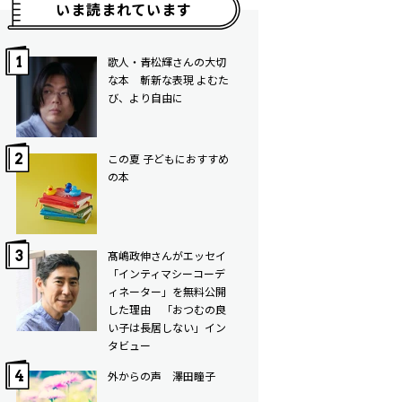
いま読まれています
歌人・青松輝さんの大切
な本 斬新な表現 よむた
び、より自由に
この夏 子どもにおすすめ
の本
髙嶋政伸さんがエッセイ
「インティマシーコーデ
ィネーター」を無料公開
した理由 「おつむの良
い子は長居しない」イン
タビュー
外からの声 澤田瞳子