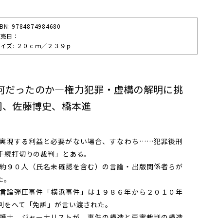
SBN: 9784874984680
発売⽇：
イズ: ２０ｃｍ／２３９ｐ
何だったのか―権力犯罪・虚構の解明に挑
司、佐藤博史、橋本進
実現する利益と必要がない場合、すなわち……犯罪後刑
手続打切りの裁判」とある。
約９０人（氏名未確認を含む）の言論・出版関係者らが
た。
言論弾圧事件「横浜事件」は１９８６年から２０１０年
判をへて「免訴」が言い渡された。
護士、ジャーナリストが、事件の構造と再審裁判の構造