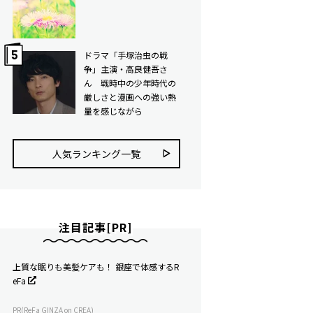
ドラマ「手塚治虫の戦
争」主演・高良健吾さ
ん 戦時中の少年時代の
厳しさと漫画への強い熱
量を感じながら
人気ランキング⼀覧
注目記事[PR]
上質な眠りも美髪ケアも！ 銀座で体感するR
eFa
PR(ReFa GINZA on CREA)