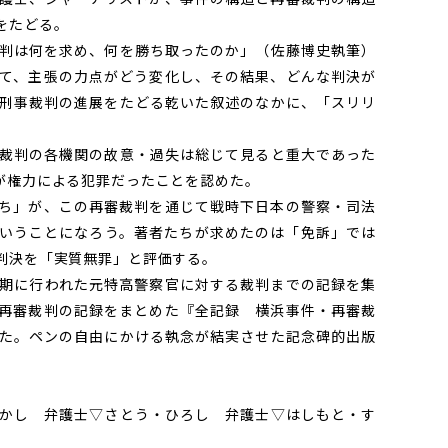
をたどる。
判は何を求め、何を勝ち取ったのか」（佐藤博史執筆）
て、主張の力点がどう変化し、その結果、どんな判決が
刑事裁判の進展をたどる乾いた叙述のなかに、「スリリ
裁判の各機関の故意・過失は総じて見ると重大であった
が権力による犯罪だったことを認めた。
ち」が、この再審裁判を通じて戦時下日本の警察・司法
いうことになろう。著者たちが求めたのは「免訴」では
判決を「実質無罪」と評価する。
期に行われた元特高警察官に対する裁判までの記録を集
再審裁判の記録をまとめた『全記録 横浜事件・再審裁
た。ペンの自由にかける執念が結実させた記念碑的出版
かし 弁護士▽さとう・ひろし 弁護士▽はしもと・す