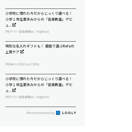
小学校に慣れた今だからじっくり選べる！
小学１年生夏休みからの「音楽教室」デビ
ュ...
PR(ヤマハ音楽振興会｜HugKum)
特別な名入れギフトも！ 銀座で選ぶReFaの
上質ケア
PR(ReFa GINZA on CREA)
小学校に慣れた今だからじっくり選べる！
小学１年生夏休みからの「音楽教室」デビ
ュ...
PR(ヤマハ音楽振興会｜HugKum)
Recommended by