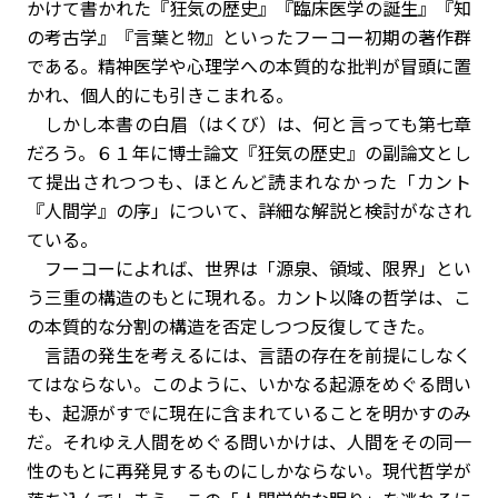
かけて書かれた『狂気の歴史』『臨床医学の誕生』『知
の考古学』『言葉と物』といったフーコー初期の著作群
である。精神医学や心理学への本質的な批判が冒頭に置
かれ、個人的にも引きこまれる。
しかし本書の白眉（はくび）は、何と言っても第七章
だろう。６１年に博士論文『狂気の歴史』の副論文とし
て提出されつつも、ほとんど読まれなかった「カント
『人間学』の序」について、詳細な解説と検討がなされ
ている。
フーコーによれば、世界は「源泉、領域、限界」とい
う三重の構造のもとに現れる。カント以降の哲学は、こ
の本質的な分割の構造を否定しつつ反復してきた。
言語の発生を考えるには、言語の存在を前提にしなく
てはならない。このように、いかなる起源をめぐる問い
も、起源がすでに現在に含まれていることを明かすのみ
だ。それゆえ人間をめぐる問いかけは、人間をその同一
性のもとに再発見するものにしかならない。現代哲学が