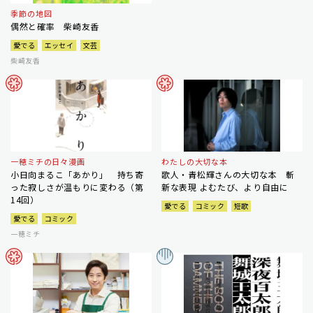
季節の地図
偶然と確率 柴崎友香
愛でる
エッセイ
文芸
柴崎友香
一穂ミチの日々漫画
わたしの大切な本
小日向まるこ「あかり」 持ち寄
歌人・青松輝さんの大切な本 斬
った寂しさが温もりに変わる（第
新な表現 よむたび、より自由に
14回）
愛でる
コミック
短歌
愛でる
コミック
一穂ミチ