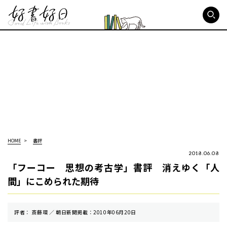
好書好日
HOME
書評
2018.06.08
「フーコー 思想の考古学」書評 消えゆく「人
間」にこめられた期待
評者： 斎藤環 ／ 朝⽇新聞掲載：2010年06月20日