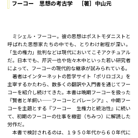
フーコー 思想の考古学 ［著］中山元
ミシェル・フーコー。彼の思想はポストモダニストと
呼ばれた思想家たちの中でも、とりわけ射程が深い。
「生の権力」批判などは現代においてこそアクチュアル
だ。日本でも、芹沢一也や佐々木中といった若い研究者
によって、フーコーの現代的な継承が試みられている。
著者はインターネットの哲学サイト「ポリロゴス」を
主宰するかたわら、数多くの翻訳や入門書を通じてフー
コーを紹介し続けてきた。本書は晩期フーコーを扱った
『賢者と羊飼い——フーコーとパレーシア』、中期フー
コーを主題とする『フーコー 生権力と統治性』に続い
て、初期のフーコーの仕事を緻密（ちみつ）に解読した
労作だ。
本書で検討されるのは、１９５０年代から６０年代に