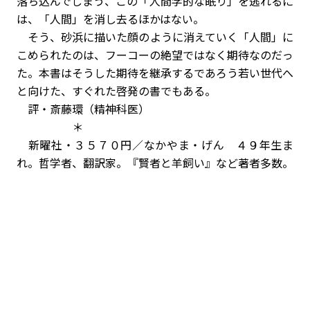
落ち込んでしまう、この「人間学的な眠り」を逃れるに
は、「人間」を消し去るほかはない。
そう、砂浜に描いた顔のように消えていく「人間」に
こめられたのは、フーコーの絶望ではなく期待なのだっ
た。本書はそうした期待を継承するであろう若い世代へ
と向けた、すぐれた啓発の書でもある。
評・斎藤環（精神科医）
＊
新曜社・３５７０円／なかやま・げん ４９年生ま
れ。哲学者、翻訳家。『賢者と羊飼い』など著者多数。