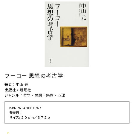
フーコー 思想の考古学
著者：中山 元
出版社：新曜社
ジャンル：哲学・思想・宗教・心理
ISBN: 9784788511927
発売⽇：
サイズ: ２０ｃｍ／３７２ｐ