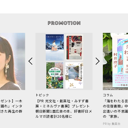
トピック
コラム
レゼント】一木
【PR 光文社・創英社・みすず書
「海をわたる
で踊れ」インタ
房・ミネルヴァ書房】プレゼント
の往復書簡」
起きた再生の群
朝日新聞1面広告の本、好書好日メ
出逢いの不思
ルマガ読者計20名様に
の〝家族〟
PR by 集英社