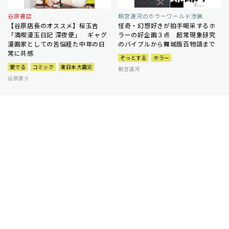
谷原書店
朝宮運河のホラーワールド渉猟
【谷原店長のオススメ】桜玉吉
怪奇・幻想好きが拍手喝采するホ
「満喫漫玉日記 深夜便」 ギャグ
ラーの好企画３点 超常現象研究
漫画家としての苦悩経た中年の日
のバイブルから舞城版百物語まで
常に共感
ぞっとする
ホラー
愛でる
コミック
東日本大震災
朝宮運河
谷原章介