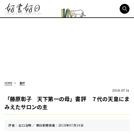
好書好日
HOME
書評
2018.07.14
「藤原彰子 天下第一の母」書評 ７代の天皇にま
みえたサロンの主
評者： 出口治明 ／ 朝⽇新聞掲載：2018年07月14日