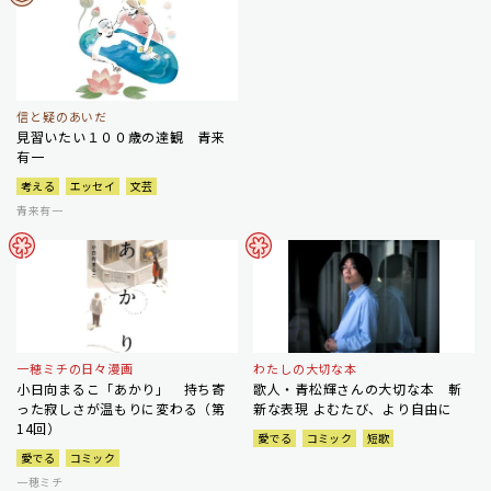
信と疑のあいだ
見習いたい１００歳の達観 青来
有一
考える
エッセイ
文芸
青来有一
一穂ミチの日々漫画
わたしの大切な本
小日向まるこ「あかり」 持ち寄
歌人・青松輝さんの大切な本 斬
った寂しさが温もりに変わる（第
新な表現 よむたび、より自由に
14回）
愛でる
コミック
短歌
愛でる
コミック
一穂ミチ