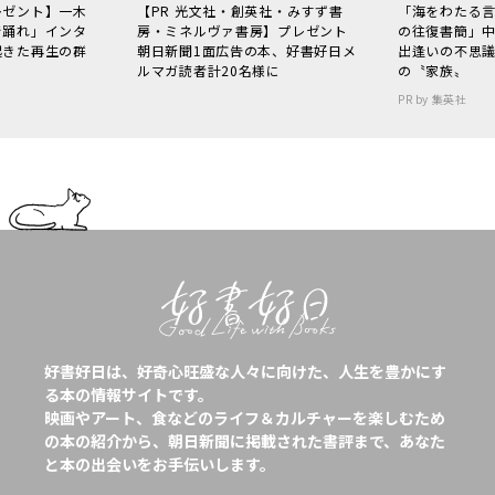
レゼント】一木
【PR 光文社・創英社・みすず書
「海をわたる
で踊れ」インタ
房・ミネルヴァ書房】プレゼント
の往復書簡」
起きた再生の群
朝日新聞1面広告の本、好書好日メ
出逢いの不思
ルマガ読者計20名様に
の〝家族〟
PR by 集英社
好書好日は、好奇心旺盛な人々に向けた、人生を豊かにす
る本の情報サイトです。
映画やアート、食などのライフ＆カルチャーを楽しむため
の本の紹介から、朝日新聞に掲載された書評まで、あなた
と本の出会いをお手伝いします。