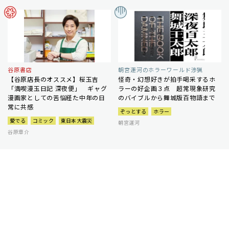
谷原書店
朝宮運河のホラーワールド渉猟
【谷原店長のオススメ】桜玉吉
怪奇・幻想好きが拍手喝采するホ
「満喫漫玉日記 深夜便」 ギャグ
ラーの好企画３点 超常現象研究
漫画家としての苦悩経た中年の日
のバイブルから舞城版百物語まで
常に共感
ぞっとする
ホラー
愛でる
コミック
東日本大震災
朝宮運河
谷原章介