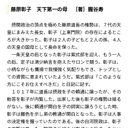
藤原彰子 天下第一の母 ［著］朧谷寿
摂関政治の頂点を極めた藤原道長の権勢は、７代の天
皇にまみえた長女、彰子（上東門院）の存在によるとこ
ろが大きかった。彰子は２人の子どもと２人の孫、４人
の天皇の国母として長命を保った。
一条天皇の后となった彰子は紫式部を迎え、もう一人
の后、定子は清少納言を抱えたサロンで競う。彰子は、
小柄ながらも鷹揚で我慢強く気配りもでき、トップとし
ての資質に恵まれていたようだ。紫式部は「このような
方にこそお仕えすべきだ」と日記に記す。
１０１７年に道長は摂政を子の頼通に譲ったが、その
勅答を彰子が内覧した。出家した後も彰子の権勢は揺る
がない。後に頼通が関白を子の師実に譲ろうとした時、
彰子は難色を示し弟の教通が関白となった。彰子は人事
の決定権を握っていたのである。後の白河院政は、彰子