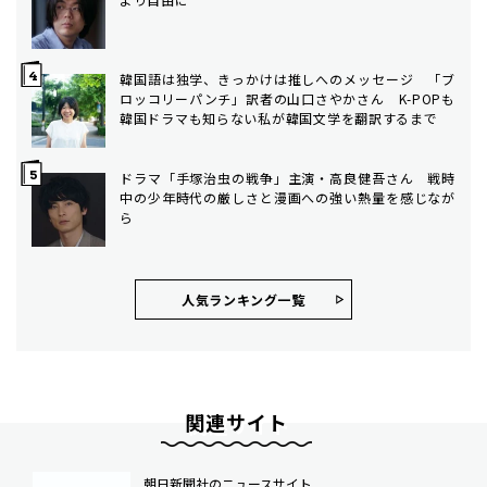
韓国語は独学、きっかけは推しへのメッセージ 「ブ
ロッコリーパンチ」訳者の山口さやかさん K-POPも
韓国ドラマも知らない私が韓国文学を翻訳するまで
ドラマ「手塚治虫の戦争」主演・高良健吾さん 戦時
中の少年時代の厳しさと漫画への強い熱量を感じなが
ら
人気ランキング⼀覧
関連サイト
朝日新聞社のニュースサイト