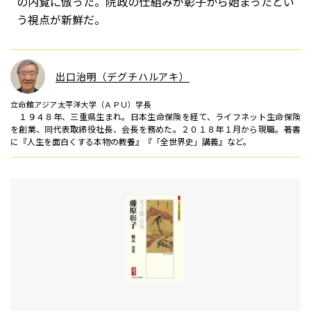
の内覧に倣った。院政の仕組みが彰子から始まったとい
う視点が新鮮だ。
出口治明（デグチハルアキ）
立命館アジア太平洋大学（ＡＰＵ）学長
１９４８年、三重県生まれ。日本生命保険を経て、ライフネット生命保険
を創業、同代表取締役社長、会長を務めた。２０１８年１月から現職。著書
に『人生を面白くする本物の教養』『「全世界史」講義』など。