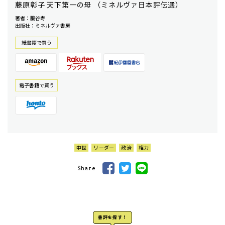
藤原彰子 天下第一の母 （ミネルヴァ日本評伝選）
著者：朧谷寿
出版社：ミネルヴァ書房
紙書籍で買う
電⼦書籍で買う
中世
リーダー
政治
権力
Share
書評を探す！