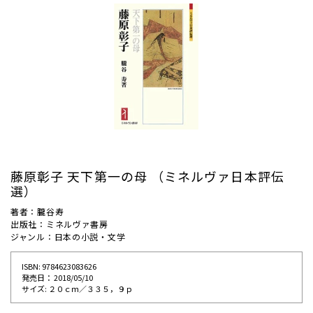
藤原彰子 天下第一の母 （ミネルヴァ日本評伝
選）
著者：朧谷寿
出版社：ミネルヴァ書房
ジャンル：日本の小説・文学
ISBN: 9784623083626
発売⽇： 2018/05/10
サイズ: ２０ｃｍ／３３５，９ｐ