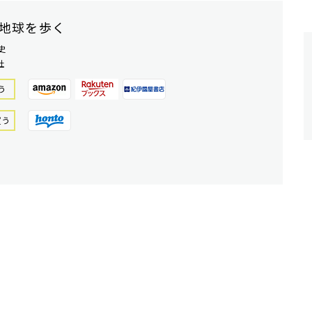
地球を歩く
史
社
う
買う