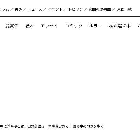
コラム
書評
ニュース
イベント
トピック
次回の読書⾯
連載一覧
好書好日
受賞作
絵本
エッセイ
コミック
ホラー
私が選ぶ本
？
えほん新定番
今めぐりたい児童文学の世界
図鑑の中の小宇宙
中に浮かぶ石紋、自然美語る 青柳貴史さん 「硯の中の地球を歩く」