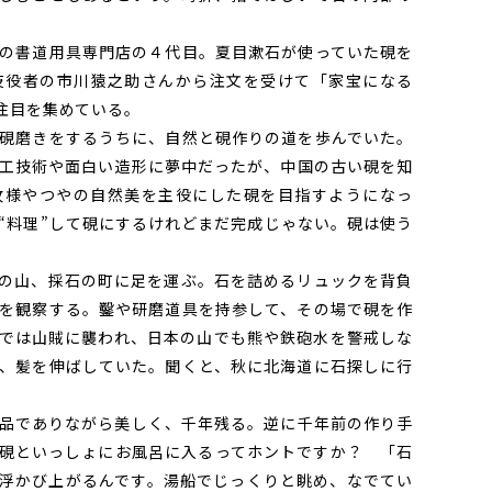
の書道用具専門店の４代目。夏目漱石が使っていた硯を
伎役者の市川猿之助さんから注文を受けて「家宝になる
注目を集めている。
硯磨きをするうちに、自然と硯作りの道を歩んでいた。
工技術や面白い造形に夢中だったが、中国の古い硯を知
紋様やつやの自然美を主役にした硯を目指すようになっ
“料理”して硯にするけれどまだ完成じゃない。硯は使う
の山、採石の町に足を運ぶ。石を詰めるリュックを背負
を観察する。鑿や研磨道具を持参して、その場で硯を作
では山賊に襲われ、日本の山でも熊や鉄砲水を警戒しな
、髪を伸ばしていた。聞くと、秋に北海道に石探しに行
品でありながら美しく、千年残る。逆に千年前の作り手
硯といっしょにお風呂に入るってホントですか？ 「石
浮かび上がるんです。湯船でじっくりと眺め、なでてい