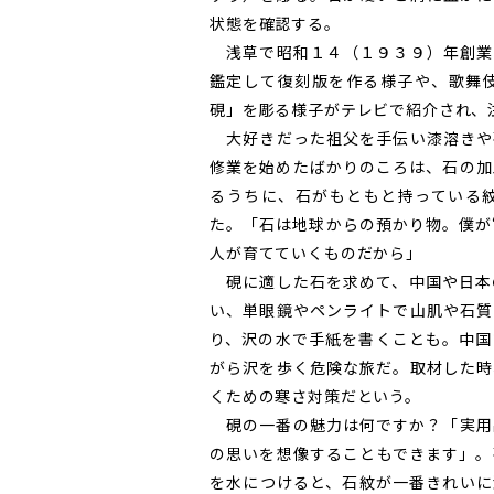
状態を確認する。
浅草で昭和１４（１９３９）年創業
鑑定して復刻版を作る様子や、歌舞
硯」を彫る様子がテレビで紹介され、
大好きだった祖父を手伝い漆溶きや
修業を始めたばかりのころは、石の加
るうちに、石がもともと持っている
た。「石は地球からの預かり物。僕が
人が育てていくものだから」
硯に適した石を求めて、中国や日本
い、単眼鏡やペンライトで山肌や石質
り、沢の水で手紙を書くことも。中国
がら沢を歩く危険な旅だ。取材した時
くための寒さ対策だという。
硯の一番の魅力は何ですか？「実用
の思いを想像することもできます」。
を水につけると、石紋が一番きれいに