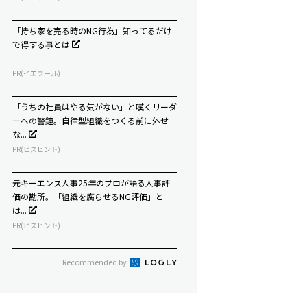
「持ち家を売る時のNG行為」知ってるだけ
で得する事とは
PR(イエウール)
「うちの社員はやる気がない」と嘆くリーダ
ーへの警鐘。自律型組織をつくる前に外せ
な...
PR(ビズヒント)
元キーエンス人事25年のプロが語る人事評
価の勘所。「組織を腐らせるNG評価」と
は...
PR(ビズヒント)
Recommended by