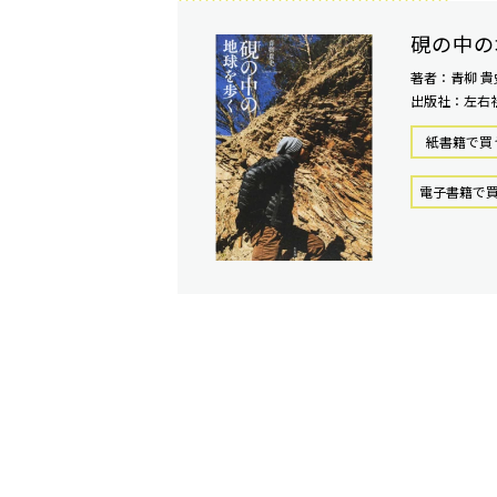
硯の中の
著者：青柳 貴
出版社：左右
紙書籍で買
電⼦書籍で