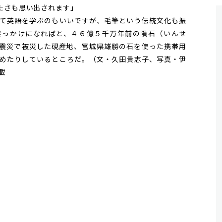
たさも思い出されます」
て英語を学ぶのもいいですが、毛筆という伝統文化も振
きっかけになればと、４６億５千万年前の隕石（いんせ
震災で被災した硯産地、宮城県雄勝の石を使った携帯用
めたりしているところだ。（文・久田貴志子、写真・伊
載