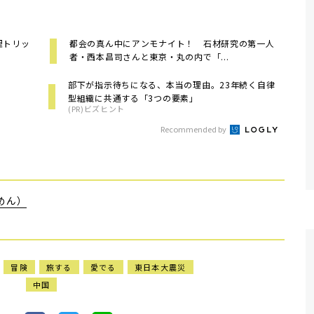
理トリッ
都会の真ん中にアンモナイト！ 石材研究の第一人
者・西本昌司さんと東京・丸の内で「...
部下が指示待ちになる、本当の理由。23年続く自律
型組織に共通する「3つの要素」
(PR)ビズヒント
Recommended by
めん）
冒険
旅する
愛でる
東日本大震災
中国