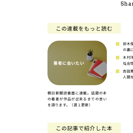
Sha
この連載をもっと読む
鈴木
の裏
木村
著者に会いたい
社会
吉田
人間
朝日新聞読書面に連載。話題の本
の著者が作品が出来るまでの思い
を語ります。（週１更新）
この記事で紹介した本