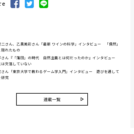
re
俊二さん、乙黒美彩さん「最新 ワインの科学」インタビュー 「偶然」
に隠れたもの
洋さん『「蒲団」の時代 自然主義とは何だったのか』インタビュー
性は欠落していない
寛さん「東京大学で教わるゲーム学入門」インタビュー 遊びを通して
を研究
連載一覧