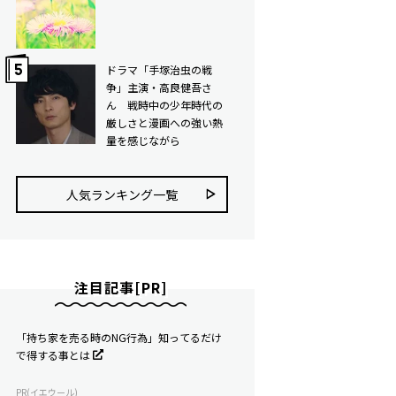
ドラマ「手塚治虫の戦
争」主演・高良健吾さ
ん 戦時中の少年時代の
厳しさと漫画への強い熱
量を感じながら
人気ランキング⼀覧
注目記事[PR]
「持ち家を売る時のNG行為」知ってるだけ
で得する事とは
PR(イエウール)