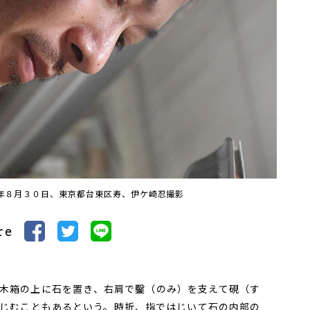
年８月３０日、東京都台東区寿、伊ケ崎忍撮影
re
木箱の上に石を置き、右肩で鑿（のみ）を支えて硯（す
じむこともあるという。時折、指ではじいて石の内部の