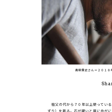
青柳貴史さん＝２０１８
Sha
祖父の代から７０年以上使っている
ずり）を彫る。石が硬いと肩に血がに