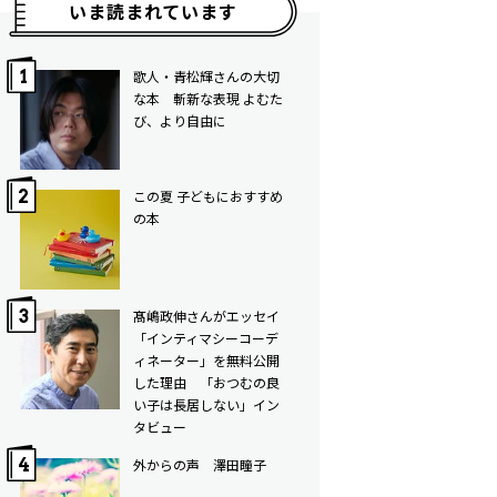
いま読まれています
歌人・青松輝さんの大切
な本 斬新な表現 よむた
び、より自由に
この夏 子どもにおすすめ
の本
髙嶋政伸さんがエッセイ
「インティマシーコーデ
ィネーター」を無料公開
した理由 「おつむの良
い子は長居しない」イン
タビュー
外からの声 澤田瞳子