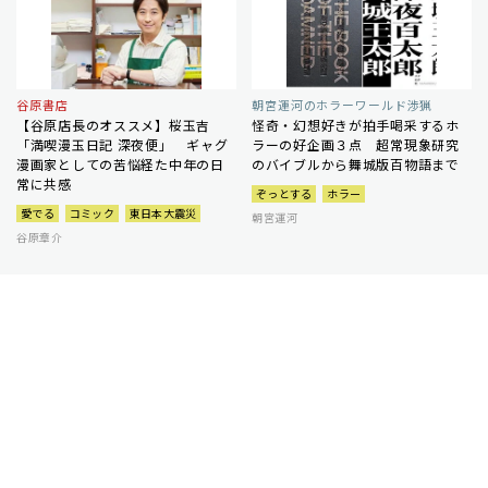
谷原書店
朝宮運河のホラーワールド渉猟
【谷原店長のオススメ】桜玉吉
怪奇・幻想好きが拍手喝采するホ
「満喫漫玉日記 深夜便」 ギャグ
ラーの好企画３点 超常現象研究
漫画家としての苦悩経た中年の日
のバイブルから舞城版百物語まで
常に共感
ぞっとする
ホラー
愛でる
コミック
東日本大震災
朝宮運河
谷原章介