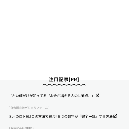
注目記事[PR]
「占い師だけが知ってる〝お金が増える人の共通点〟」
PR(合同会社デジタルファーム )
８月のロト6はこの方法で買え!!６つの数字が『完全一致』する方法
PR(株式会社MURA)