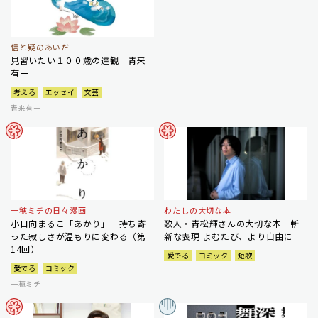
信と疑のあいだ
見習いたい１００歳の達観 青来
有一
考える
エッセイ
文芸
青来有一
一穂ミチの日々漫画
わたしの大切な本
小日向まるこ「あかり」 持ち寄
歌人・青松輝さんの大切な本 斬
った寂しさが温もりに変わる（第
新な表現 よむたび、より自由に
14回）
愛でる
コミック
短歌
愛でる
コミック
一穂ミチ