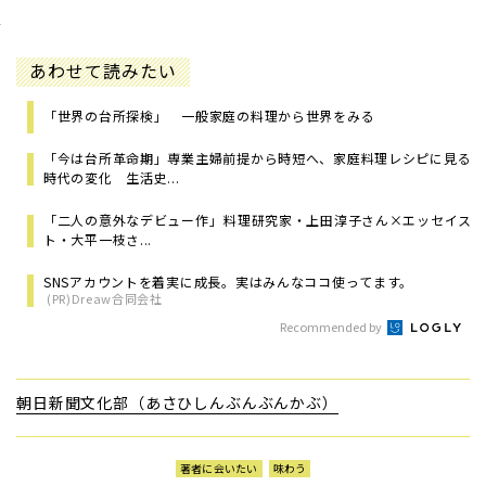
あわせて読みたい
「世界の台所探検」 一般家庭の料理から世界をみる
「今は台所革命期」専業主婦前提から時短へ、家庭料理レシピに見る
時代の変化 生活史...
「二人の意外なデビュー作」――料理研究家・上田淳子さん×エッセイス
ト・大平一枝さ...
SNSアカウントを着実に成長。実はみんなココ使ってます。
(PR)Dreaw合同会社
Recommended by
朝日新聞文化部（あさひしんぶんぶんかぶ）
著者に会いたい
味わう