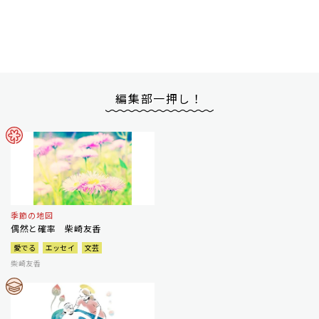
編集部一押し！
季節の地図
偶然と確率 柴崎友香
愛でる
エッセイ
文芸
柴崎友香