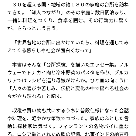
３０を超える国・地域の約１８０の家庭の台所を訪ね
てきた。「知人つながり」のその家庭に数日間泊まり、
一緒に料理をつくり、食卓を囲む。その行動力に驚く
が、さらっとこう言う。
「世界各地の台所に出かけていたら、料理を通してみ
えてくる暮らしや社会が面白くなって」
本書はそんな「台所探検」を描いたエッセー集。ノル
ウェーでトナカイ肉と冷凍野菜のパスタを作り、ブルガ
リアではレシピを巡り母娘がけんか。ひと皿の向こうに
「人々の喜びや苦しみ、伝統と変化の中で揺れる社会の
今が立ち現れる」と記す。
収穫や買い物も共にするうちに普段仕様になった会話
や料理を、軽やかな筆致でつづった。家族のふとした言
動に探検家は気づく。フィンランドの名物パイに重な
る、ロシア領とされた故郷の記憶。北東インドの納豆料