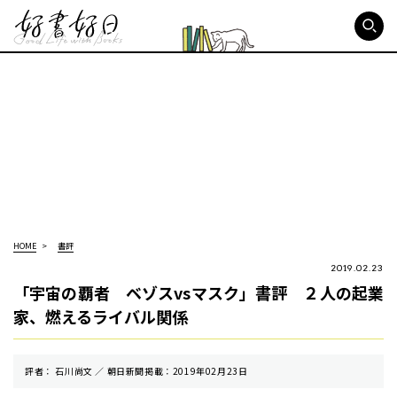
好書好日
HOME
書評
2019.02.23
「宇宙の覇者 ベゾスvsマスク」書評 ２人の起業
家、燃えるライバル関係
評者： 石川尚文 ／ 朝⽇新聞掲載：2019年02月23日