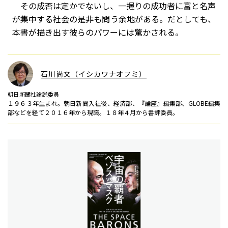
その成否は定かでないし、一握りの成功者に富と名声
が集中する社会の是非も問う余地がある。だとしても、
本書が描き出す彼らのパワーには驚かされる。
石川尚文（イシカワナオフミ）
朝日新聞社論説委員
１９６３年生まれ。朝日新聞入社後、経済部、『論座』編集部、GLOBE編集
部などを経て２０１６年から現職。１８年４月から書評委員。