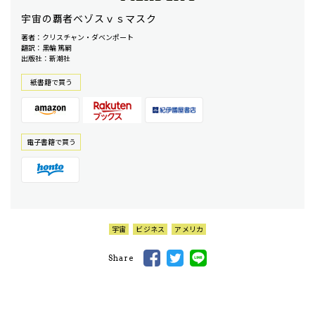
宇宙の覇者ベゾスｖｓマスク
著者：クリスチャン・ダベンポート
翻訳：黒輪 篤嗣
出版社：新潮社
紙書籍で買う
電⼦書籍で買う
宇宙
ビジネス
アメリカ
Share