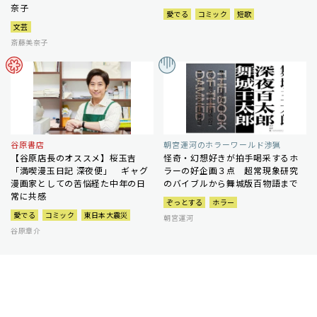
奈子
愛でる
コミック
短歌
文芸
斎藤美奈子
谷原書店
朝宮運河のホラーワールド渉猟
【谷原店長のオススメ】桜玉吉
怪奇・幻想好きが拍手喝采するホ
「満喫漫玉日記 深夜便」 ギャグ
ラーの好企画３点 超常現象研究
漫画家としての苦悩経た中年の日
のバイブルから舞城版百物語まで
常に共感
ぞっとする
ホラー
愛でる
コミック
東日本大震災
朝宮運河
谷原章介