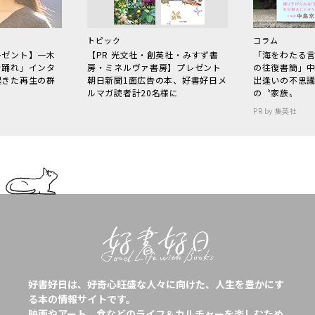
トピック
コラム
レゼント】一木
【PR 光文社・創英社・みすず書
「海をわたる
で踊れ」インタ
房・ミネルヴァ書房】プレゼント
の往復書簡」
起きた再生の群
朝日新聞1面広告の本、好書好日メ
出逢いの不思
ルマガ読者計20名様に
の〝家族〟
PR by 集英社
好書好日は、好奇心旺盛な人々に向けた、人生を豊かにす
る本の情報サイトです。
映画やアート、食などのライフ＆カルチャーを楽しむため