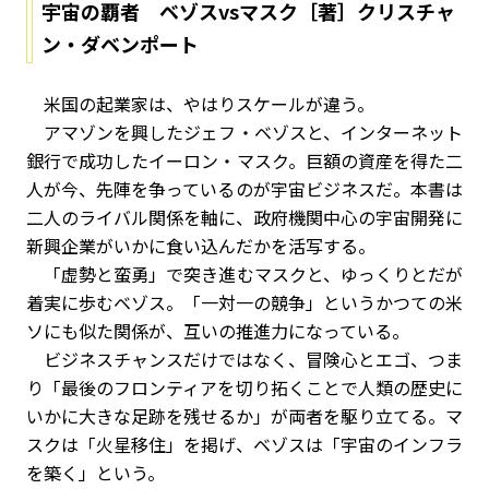
宇宙の覇者 ベゾスvsマスク［著］クリスチャ
ン・ダベンポート
米国の起業家は、やはりスケールが違う。
アマゾンを興したジェフ・ベゾスと、インターネット
銀行で成功したイーロン・マスク。巨額の資産を得た二
人が今、先陣を争っているのが宇宙ビジネスだ。本書は
二人のライバル関係を軸に、政府機関中心の宇宙開発に
新興企業がいかに食い込んだかを活写する。
「虚勢と蛮勇」で突き進むマスクと、ゆっくりとだが
着実に歩むベゾス。「一対一の競争」というかつての米
ソにも似た関係が、互いの推進力になっている。
ビジネスチャンスだけではなく、冒険心とエゴ、つま
り「最後のフロンティアを切り拓くことで人類の歴史に
いかに大きな足跡を残せるか」が両者を駆り立てる。マ
スクは「火星移住」を掲げ、ベゾスは「宇宙のインフラ
を築く」という。