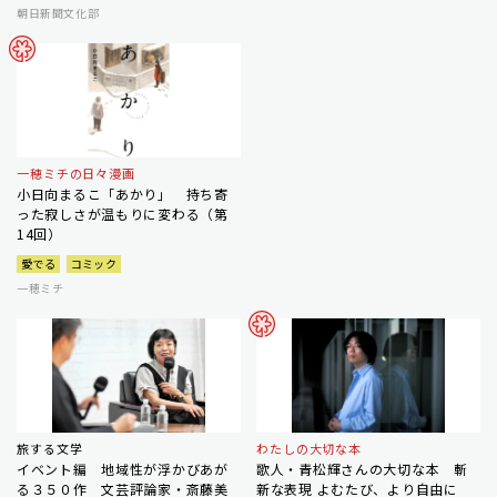
朝日新聞文化部
一穂ミチの日々漫画
小日向まるこ「あかり」 持ち寄
った寂しさが温もりに変わる（第
14回）
愛でる
コミック
一穂ミチ
旅する文学
わたしの大切な本
イベント編 地域性が浮かびあが
歌人・青松輝さんの大切な本 斬
る３５０作 文芸評論家・斎藤美
新な表現 よむたび、より自由に