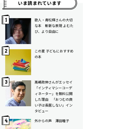
いま読まれています
歌人・青松輝さんの大切
な本 斬新な表現 よむた
び、より自由に
この夏 子どもにおすすめ
の本
髙嶋政伸さんがエッセイ
「インティマシーコーデ
ィネーター」を無料公開
した理由 「おつむの良
い子は長居しない」イン
タビュー
外からの声 澤田瞳子