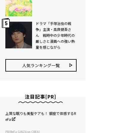
ドラマ「手塚治虫の戦
争」主演・高良健吾さ
ん 戦時中の少年時代の
厳しさと漫画への強い熱
量を感じながら
人気ランキング⼀覧
注目記事[PR]
上質な眠りも美髪ケアも！ 銀座で体感するR
eFa
PR(ReFa GINZA on CREA)