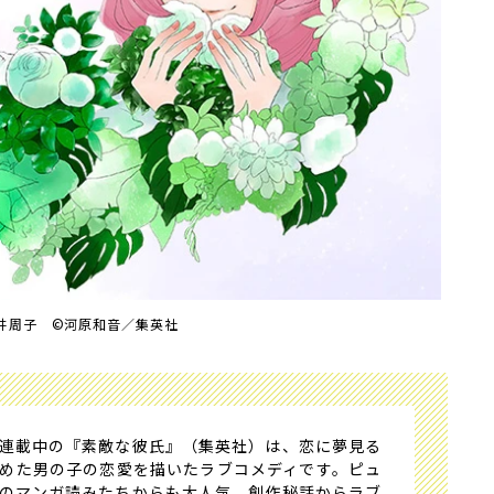
井周子 ©河原和音／集英社
連載中の『素敵な彼氏』（集英社）は、恋に夢見る
めた男の子の恋愛を描いたラブコメディです。ピュ
のマンガ読みたちからも大人気。創作秘話からラブ