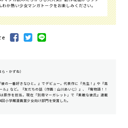
んわか熱い少女マンガトークをお楽しみください。
re
はら・かずね）
年『彼の一番好きなひと。』でデビュー。代表作に『先生！』や『高
ール』など。『友だちの話（作画：山川あいじ）』、『俺物語！！
では原作を担当。現在「別冊マーガレット」で『素敵な彼氏』連載
64回小学館漫画賞少女向け部門を受賞した。