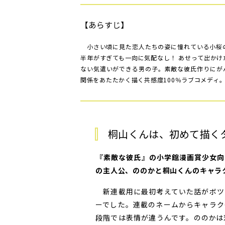
【あらすじ】
小さい頃に見た恋人たちの姿に憧れている小桜
半年がすぎても一向に気配なし！ あせって出か
ない気遣いができる男の子。素敵な彼氏作りにが
関係をあたたかく描く共感度100％ラブコメディ
桐山くんは、初めて描く
――『素敵な彼氏』の小学館漫画賞少
の主人公、ののかと桐山くんのキャラ
新連載用に最初考えていた話がボツ
ーでした。連載のネームからキャラク
段階では表情が違うんです。ののかは