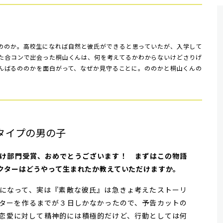
ののか。高校生になれば自然と彼氏ができると思っていたが、入学して
けた合コンで出会った桐山くんは、何を考えてるかわからないけどさりげ
んばるののかを面白がって、なぜか見守ることに。ののかと桐山くんの
。
タイプの男の子
女向け部門受賞、おめでとうございます！ まずはこの物語
クターはどうやって生まれたか教えていただけますか。
になって、実は『素敵な彼氏』は急きょ考えたストーリ
ターを作るまでが３日しかなかったので、予告カットの
恋愛に対して精神的には積極的だけど、行動としては何