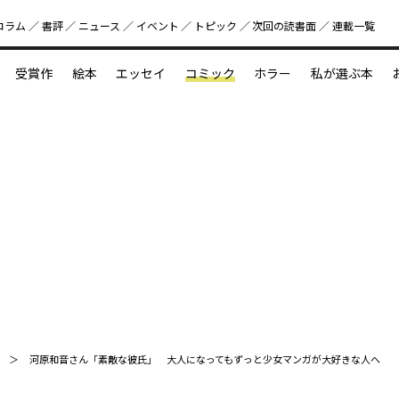
コラム
書評
ニュース
イベント
トピック
次回の読書⾯
連載一覧
好書好日
受賞作
絵本
エッセイ
コミック
ホラー
私が選ぶ本
？
えほん新定番
今めぐりたい児童文学の世界
図鑑の中の小宇宙
河原和音さん「素敵な彼氏」 大人になってもずっと少女マンガが大好きな人へ