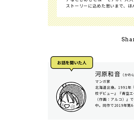
ストーリーに込めた思いまで、ほ
Sha
お話を聞いた⼈
河原和音
（かわ
マンガ家
北海道出身。1991
校デビュー』『青空エ
（作画：アルコ）』
中。同作で2019年第