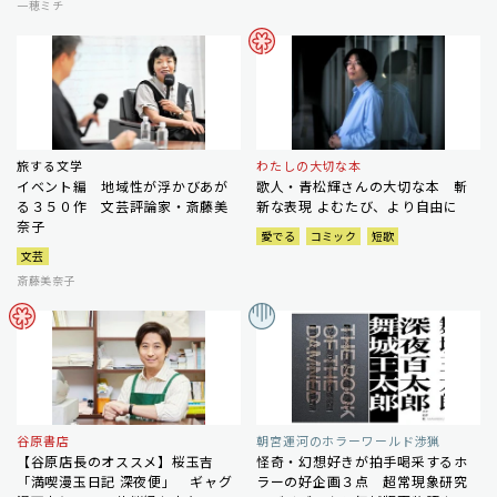
一穂ミチ
旅する文学
わたしの大切な本
イベント編 地域性が浮かびあが
歌人・青松輝さんの大切な本 斬
る３５０作 文芸評論家・斎藤美
新な表現 よむたび、より自由に
奈子
愛でる
コミック
短歌
文芸
斎藤美奈子
谷原書店
朝宮運河のホラーワールド渉猟
【谷原店長のオススメ】桜玉吉
怪奇・幻想好きが拍手喝采するホ
「満喫漫玉日記 深夜便」 ギャグ
ラーの好企画３点 超常現象研究