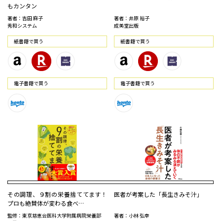
もカンタン
著者：吉田 麻子
著者：井原 裕子
秀和システム
成美堂出版
紙書籍で買う
紙書籍で買う
電⼦書籍で買う
電⼦書籍で買う
その調理、９割の栄養捨ててます！
医者が考案した「長生きみそ汁」
プロも絶賛体が変わる食べ…
監修：東京慈恵会医科大学附属病院栄養部
著者：小林 弘幸