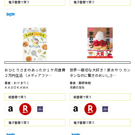
電⼦書籍で買う
電⼦書籍で買う
おひとりさまのあったか１ケ月食費
世界一親切な大好き！家おやつ カン
２万円生活 （メディアファ…
タンなのに驚きのおいしさ…
著者：おづ まりこ
著者：藤原美樹
ＫＡＤＯＫＡＷＡ
主婦の友社
紙書籍で買う
紙書籍で買う
電⼦書籍で買う
電⼦書籍で買う