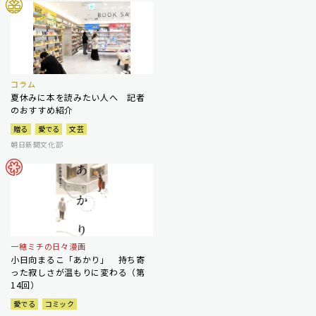
コラム
夏休みに本を読みたい人へ 記者
のおすすめ紹介
贈る
愛でる
文芸
朝日新聞文化部
一穂ミチの日々漫画
小日向まるこ「あかり」 持ち寄
った寂しさが温もりに変わる（第
14回）
愛でる
コミック