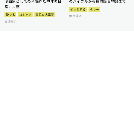
漫画家としての苦悩経た中年の日
のバイブルから舞城版百物語まで
常に共感
ぞっとする
ホラー
愛でる
コミック
東日本大震災
朝宮運河
谷原章介