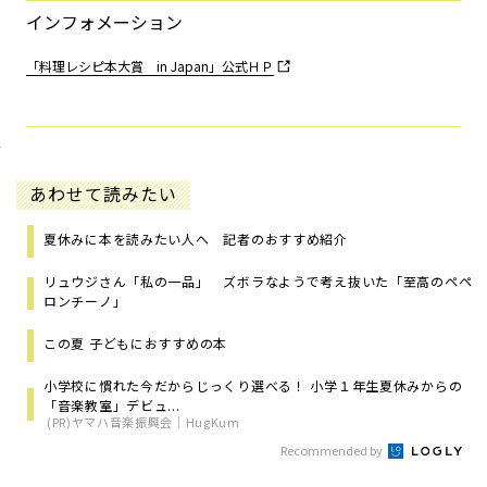
インフォメーション
「料理レシピ本大賞 in Japan」公式ＨＰ
あわせて読みたい
夏休みに本を読みたい人へ 記者のおすすめ紹介
リュウジさん「私の一品」 ズボラなようで考え抜いた「至高のペペ
ロンチーノ」
この夏 子どもにおすすめの本
小学校に慣れた今だからじっくり選べる！ 小学１年生夏休みからの
「音楽教室」デビュ...
(PR)ヤマハ音楽振興会｜HugKum
Recommended by