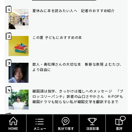
夏休みに本を読みたい人へ 記者のおすすめ紹介
この夏 子どもにおすすめの本
歌人・青松輝さんの大切な本 斬新な表現 よむたび、
より自由に
韓国語は独学、きっかけは推しへのメッセージ 「ブ
ロッコリーパンチ」訳者の山口さやかさん K-POPも
韓国ドラマも知らない私が韓国文学を翻訳するまで
HOME
メニュー
気分で探す
ドラマ「手塚治虫の戦争」主演・高良健吾さん 戦時
中の少年時代の厳しさと漫画への強い熱量を感じなが
ら