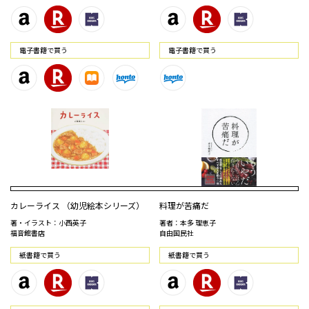
電⼦書籍で買う
電⼦書籍で買う
カレーライス （幼児絵本シリーズ）
料理が苦痛だ
著・イラスト：小西英子
著者：本多 理恵子
福音館書店
自由国民社
紙書籍で買う
紙書籍で買う