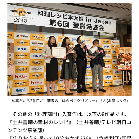
写真右から2番目が、著者の「はらぺこグリズリー」さん(お顔はＮＧ)
その他の「料理部門」入賞作は、以下の8作品です。
『土井善晴の素材のレシピ』（土井善晴/テレビ朝日コ
ンテンツ事業部）
『作りおき＆帰って10分おかず336』（倉橋利江/新星