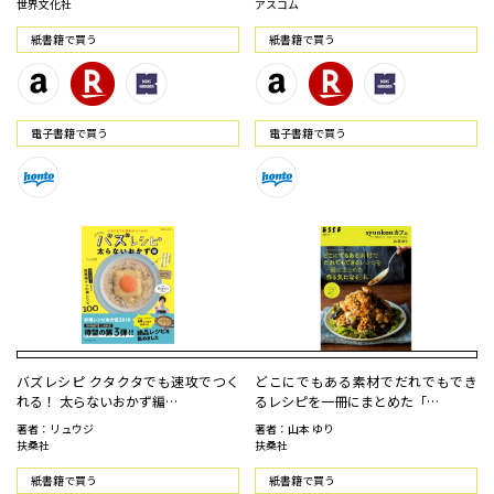
世界文化社
アスコム
紙書籍で買う
紙書籍で買う
電⼦書籍で買う
電⼦書籍で買う
バズレシピ クタクタでも速攻でつく
どこにでもある素材でだれでもでき
れる！ 太らないおかず編…
るレシピを一冊にまとめた「…
著者：リュウジ
著者：山本 ゆり
扶桑社
扶桑社
紙書籍で買う
紙書籍で買う