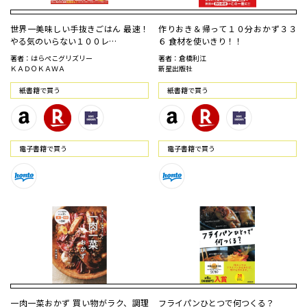
世界一美味しい手抜きごはん 最速！
作りおき＆帰って１０分おかず３３
やる気のいらない１００レ…
６ 食材を使いきり！！
著者：はらぺこグリズリー
著者：倉橋利江
ＫＡＤＯＫＡＷＡ
新星出版社
紙書籍で買う
紙書籍で買う
電⼦書籍で買う
電⼦書籍で買う
一肉一菜おかず 買い物がラク、調理
フライパンひとつで何つくる？