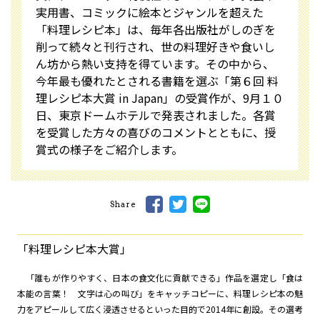
実用書、コミックに絵本とジャンルを超えた
「料理レシピ本」は、毎年各出版社がしのぎを
削って続々と刊行され、世の料理好きや食いし
ん坊から熱い支持を得ています。その中から、
今年最も優れたとされる書籍を選ぶ「第６回 料
理レシピ本大賞 in Japan」の受賞作が、9月１０
日、東京ドームホテルで発表されました。各賞
を受賞した方々の喜びのコメントとともに、授
賞式の様子をご紹介します。
Share
「料理レシピ本大賞」
「誰もが作りやすく、日本の食文化に貢献できる」作品を選定し「食は
本能の言葉！ 文字は心の叫び」をキャッチコピーに、料理レシピ本の魅
力をアピールして広く浸透させるといった目的で2014年に創設。その選考