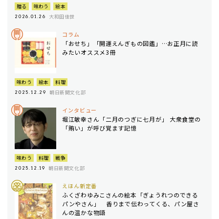
贈る
味わう
絵本
大和田佳世
2026.01.26
コラム
「おせち」「開運えんぎもの図鑑」…お正月に読
みたいオススメ3冊
味わう
絵本
料理
朝日新聞文化部
2025.12.29
インタビュー
堀江敏幸さん「二月のつぎに七月が」 大衆食堂の
「賄い」が呼び覚ます記憶
味わう
料理
戦争
朝日新聞文化部
2025.12.19
えほん新定番
ふくざわゆみこさんの絵本「ぎょうれつのできる
パンやさん」 香りまで伝わってくる、パン屋さ
んの温かな物語