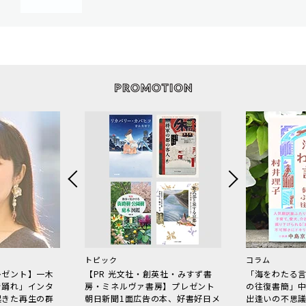
トピック
コラム
レゼント】一木
【PR 光文社・創英社・みすず書
「海をわたる
で踊れ」インタ
房・ミネルヴァ書房】プレゼント
の往復書簡」
起きた再生の群
朝日新聞1面広告の本、好書好日メ
出逢いの不思