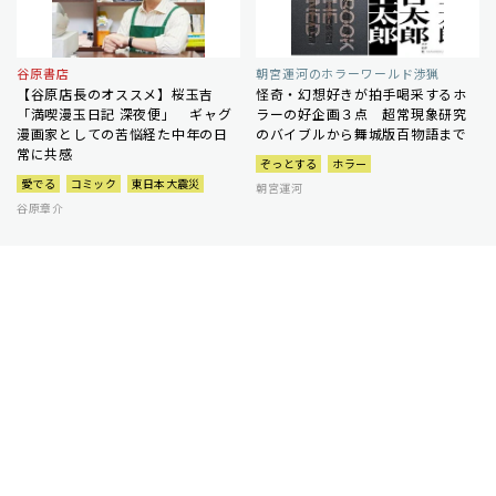
谷原書店
朝宮運河のホラーワールド渉猟
【谷原店長のオススメ】桜玉吉
怪奇・幻想好きが拍手喝采するホ
「満喫漫玉日記 深夜便」 ギャグ
ラーの好企画３点 超常現象研究
漫画家としての苦悩経た中年の日
のバイブルから舞城版百物語まで
常に共感
ぞっとする
ホラー
愛でる
コミック
東日本大震災
朝宮運河
谷原章介