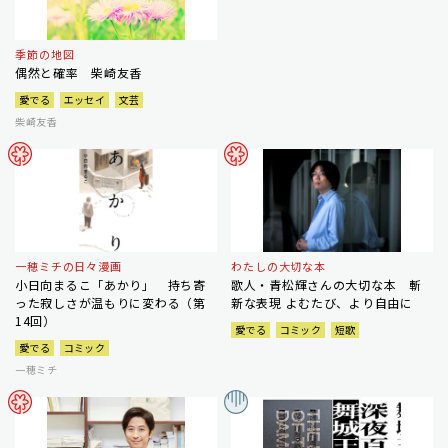
季節の地図
偶然と確率 柴崎友香
愛でる
エッセイ
文芸
柴崎友香
一穂ミチの日々漫画
わたしの大切な本
小日向まるこ「あかり」 持ち寄
歌人・青松輝さんの大切な本 斬
った寂しさが温もりに変わる（第
新な表現 よむたび、より自由に
14回）
愛でる
コミック
短歌
愛でる
コミック
一穂ミチ