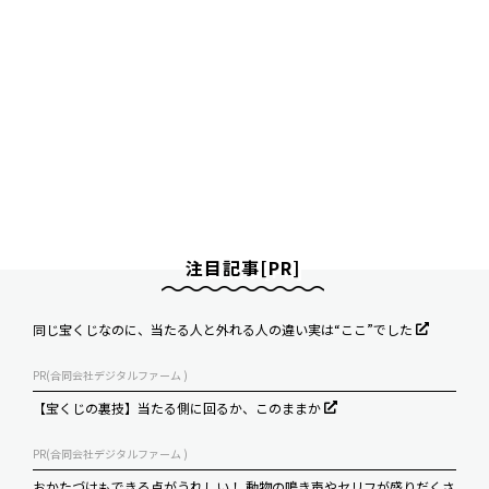
注目記事[PR]
同じ宝くじなのに、当たる人と外れる人の違い実は“ここ”でした
PR(合同会社デジタルファーム )
【宝くじの裏技】当たる側に回るか、このままか
PR(合同会社デジタルファーム )
おかたづけもできる点がうれしい！ 動物の鳴き声やセリフが盛りだくさ