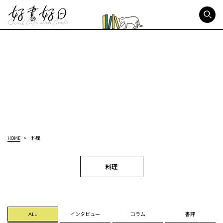
好書好日
HOME
料理
料理
ALL
インタビュー
コラム
書評