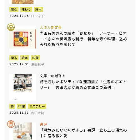
贈る
味わう
絵本
日下淳子
2025.12.15
えほん新定番
内田有美さんの絵本「おせち」 アーサー・ビナ
ードさんの英訳版も刊行 新年を寿ぐ料理に込め
られた祈りを感じて
贈る
絵本
料理
澤田聡子
2025.12.01
文庫この新刊！
詩を通したポジティブな連鎖描く「生者のポエト
リー」 吉田大助が薦める文庫この新刊！
詩
料理
ミステリー
吉田大助
2025.11.27
書評
「戦争みたいな味がする」書評 立ち上る湯気の
中に宿る恨と愛