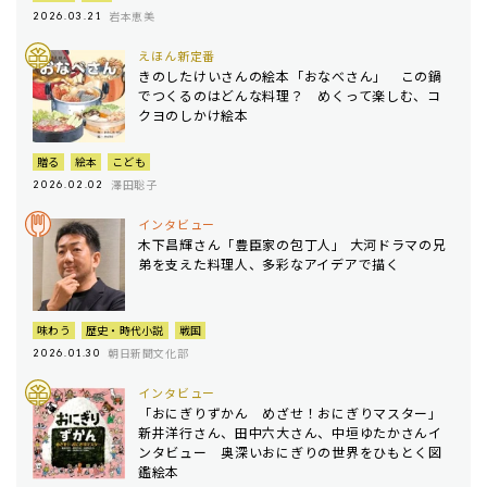
岩本恵美
2026.03.21
えほん新定番
きのしたけいさんの絵本「おなべさん」 この鍋
でつくるのはどんな料理？ めくって楽しむ、コ
クヨのしかけ絵本
贈る
絵本
こども
澤田聡子
2026.02.02
インタビュー
木下昌輝さん「豊臣家の包丁人」 大河ドラマの兄
弟を支えた料理人、多彩なアイデアで描く
味わう
歴史・時代小説
戦国
朝日新聞文化部
2026.01.30
インタビュー
「おにぎりずかん めざせ！おにぎりマスター」
新井洋行さん、田中六大さん、中垣ゆたかさんイ
ンタビュー 奥深いおにぎりの世界をひもとく図
鑑絵本