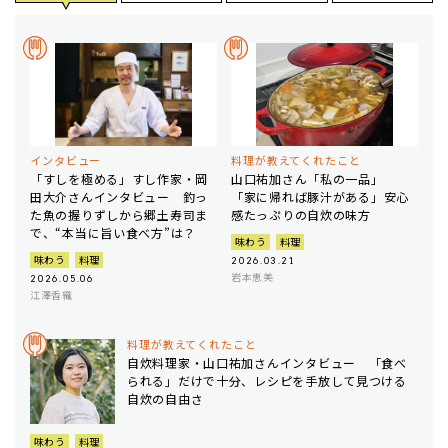
インタビュー
料理が教えてくれたこと
「すしを極める」すし作家・岡
山口祐加さん「私の一品」
田大介さんインタビュー 釣っ
「家に帰れば豚汁がある」安心
た魚の握りずしから郷土寿司ま
感たっぷりの自炊の味方
で、“本当に旨い食べ方”は？
味わう
料理
味わう
料理
2026.03.21
岩本恵美
2026.05.06
江澤香織
料理が教えてくれたこと
自炊料理家・山口祐加さんインタビュー 「食べ
られる」だけで十分、レシピを手放して見つける
自炊の自由さ
味わう
料理