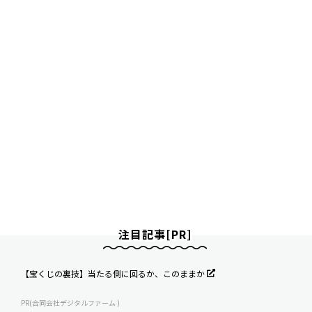
注目記事[PR]
【宝くじの裏技】当たる側に回るか、このままか
PR(合同会社デジタルファーム )