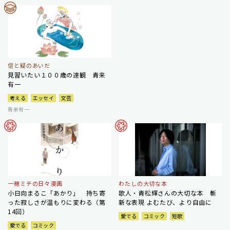
信と疑のあいだ
見習いたい１００歳の達観 青来
有一
考える
エッセイ
文芸
青来有一
一穂ミチの日々漫画
わたしの大切な本
小日向まるこ「あかり」 持ち寄
歌人・青松輝さんの大切な本 斬
った寂しさが温もりに変わる（第
新な表現 よむたび、より自由に
14回）
愛でる
コミック
短歌
愛でる
コミック