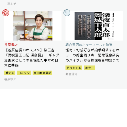
一穂ミチ
谷原書店
朝宮運河のホラーワールド渉猟
【谷原店長のオススメ】桜玉吉
怪奇・幻想好きが拍手喝采するホ
「満喫漫玉日記 深夜便」 ギャグ
ラーの好企画３点 超常現象研究
漫画家としての苦悩経た中年の日
のバイブルから舞城版百物語まで
常に共感
ぞっとする
ホラー
愛でる
コミック
東日本大震災
朝宮運河
谷原章介