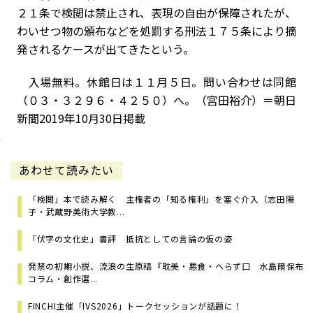
２１条で検閲は禁止され、表現の自由が保障されたが、
わいせつ物の頒布などを処罰する刑法１７５条により摘
発されるケースが出てきたという。
入場無料。休館日は１１月５日。問い合わせは同館
（０３・３２９６・４２５０）へ。（宮田裕介）＝朝日
新聞2019年10月30日掲載
あわせて読みたい
「検閲」本で読み解く 主権者の「知る権利」を塞ぐ介入（志田陽
子・武蔵野美術大学教...
「伏字の文化史」書評 抵抗としての言論の仮の姿
発禁の初期小説、流浪の生原稿――『耽美・悪食・へらず口 水島爾保布
コラム・創作選...
FINCHI主催「IVS2026」トークセッションが話題に！