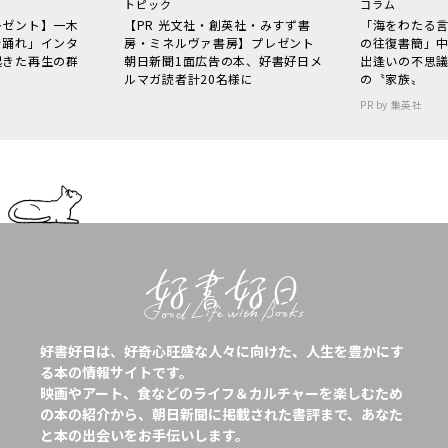
トピック
コラム
レゼント】一木
【PR 光文社・創英社・みすず書
「海をわたる
で踊れ」インタ
房・ミネルヴァ書房】プレゼント
の往復書簡」
起きた再生の群
朝日新聞1面広告の本、好書好日メ
出逢いの不思
ルマガ読者計20名様に
の〝家族〟
PR by 集英社
好書好日は、好奇心旺盛な人々に向けた、人生を豊かにす
る本の情報サイトです。
映画やアート、食などのライフ＆カルチャーを楽しむため
の本の紹介から、朝日新聞に掲載された書評まで、あなた
と本の出会いをお手伝いします。