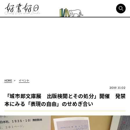
好書好日
HOME
イベント
2019.11.02
「城市郎文庫展 出版検閲とその処分」開催 発禁
本にみる「表現の自由」のせめぎ合い