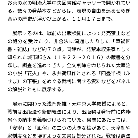
お茶の水の明治大学中央図書館ギャラリーで開かれてい
る。数々の発禁本などからは、表現の自由を巡るせめぎ
合いの歴史が浮かび上がる。１１月１７日まで。
展示するのは、戦前の出版検閲によって発売禁止など
の処分を受けたり、非合法に流通したりした「筆禍図
書・雑誌」など約７０点。同館が、発禁本収集家として
知られた城市郎さん（１９２２～２０１６）の蔵書を分
類し、調査を進めてきた。全文削除を命じられた太宰治
の小説「花火」や、永井荷風作とされる「四畳半襖（ふ
すま）の下張」をめぐる裁判に関する資料などをパネル
の解説とともに展示する。
展示に関わった浅岡邦雄・元中京大学教授によると、
戦前は出版法や新聞紙法により、出版物は発行前に内務
省への納本を義務づけられていた。検閲にあたっては、
「安寧」と「風俗」の二つの大きな柱があり、天皇制や
家制度などを壊すような文書は処分された。戦後は憲法