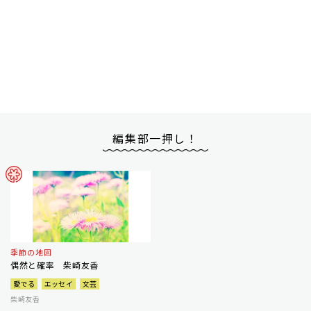
編集部一押し！
季節の地図
偶然と確率 柴崎友香
愛でる
エッセイ
文芸
柴崎友香