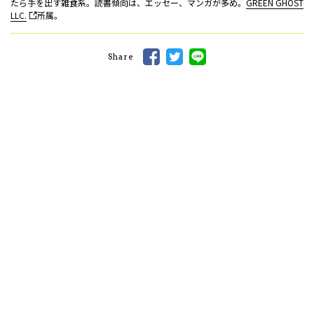
たら手を出す雑食系。読書傾向は、エッセー、マンガが多め。
GREEN GHOST
LLC.
所属。
Share