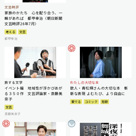
文芸時評
家族のかたち 心を配り合う、一
瞬があれば 都甲幸治〈朝日新聞
文芸時評26年7月〉
考える
文芸
都甲幸治
旅する文学
わたしの大切な本
イベント編 地域性が浮かびあが
歌人・青松輝さんの大切な本 斬
る３５０作 文芸評論家・斎藤美
新な表現 よむたび、より自由に
奈子
愛でる
コミック
短歌
文芸
斎藤美奈子