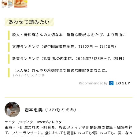
あわせて読みたい
歌人・青松輝さんの大切な本 斬新な表現 よむたび、より自由に
文庫ランキング（紀伊国屋書店全店、7月22日 ～ 7月28日）
新書ランキング（丸善 丸の内本店、2026年7月23日～7月29日）
【大人気】ひんやり冷感寝具で快適な睡眠をあなたに。
(PR)アイリスプラザ
Recommended by
岩本恵美（いわもとえみ）
ライター/エディター/Webディレクター
東京・下町生まれの下町育ち。Webメディアや新聞記事の執筆・編集を経
て、フリーランサーに。食においても読書においても何においても、気になっ