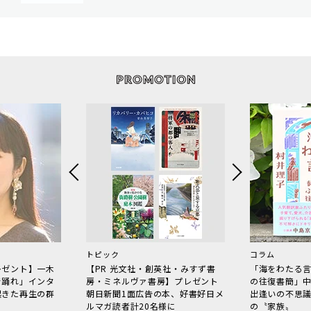
トピック
コラム
レゼント】一木
【PR 光文社・創英社・みすず書
「海をわたる
で踊れ」インタ
房・ミネルヴァ書房】プレゼント
の往復書簡」
起きた再生の群
朝日新聞1面広告の本、好書好日メ
出逢いの不思
ルマガ読者計20名様に
の〝家族〟