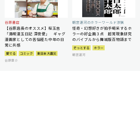
谷原書店
朝宮運河のホラーワールド渉猟
【谷原店長のオススメ】桜玉吉
怪奇・幻想好きが拍手喝采するホ
「満喫漫玉日記 深夜便」 ギャグ
ラーの好企画３点 超常現象研究
漫画家としての苦悩経た中年の日
のバイブルから舞城版百物語まで
常に共感
ぞっとする
ホラー
愛でる
コミック
東日本大震災
朝宮運河
谷原章介