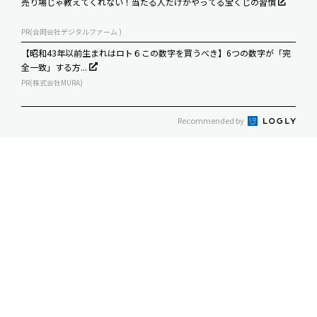
売り場じゃ教えてくれない！当たる人だけがやってる宝くじの習慣
PR(合同会社デジタルファーム )
【昭和43年以前生まれはロト６この数字を買うべき】6つの数字が「完
全一致」する方...
PR(株式会社MURA)
Recommended by