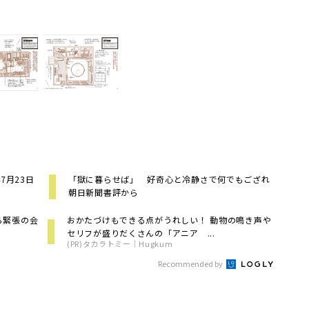
7月23日
「獄に暮らせば」 好奇心と冷静さで何でもござれ
朝日新聞書評から
ら緊張の会
おかたづけもできる点がうれしい！ 動物の鳴き声や
セリフが盛りだくさんの「アニア ...
(PR)タカラトミー｜Hugkum
Recommended by