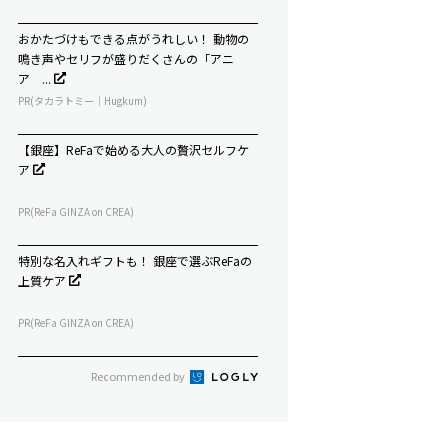
おかたづけもできる点がうれしい！ 動物の
鳴き声やセリフが盛りだくさんの「アニ
ア ...
PR(タカラトミー｜Hugkum)
【銀座】ReFaで始める大人の贅沢セルフケ
ア
PR(ReFa GINZA on CREA)
特別な名入れギフトも！ 銀座で選ぶReFaの
上質ケア
PR(ReFa GINZA on CREA)
Recommended by