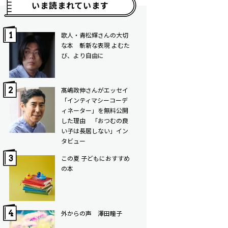
いま読まれています
歌人・青松輝さんの大切
な本 斬新な表現 よむた
び、より自由に
髙嶋政伸さんがエッセイ
「インティマシーコーデ
ィネーター」を無料公開
した理由 「おつむの良
い子は長居しない」イン
タビュー
この夏 子どもにおすすめ
の本
外からの声 澤田瞳子