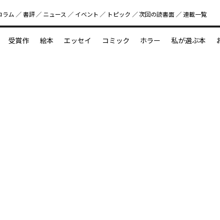
コラム
書評
ニュース
イベント
トピック
次回の読書⾯
連載一覧
好書好日
受賞作
絵本
エッセイ
コミック
ホラー
私が選ぶ本
？
えほん新定番
今めぐりたい児童文学の世界
図鑑の中の小宇宙