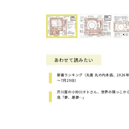
あわせて読みたい
新書ランキング（丸善 丸の内本店、2026年
～7月29日）
芥川賞の小砂川チトさん、世界の隅っこか
見「夢、悪夢…」