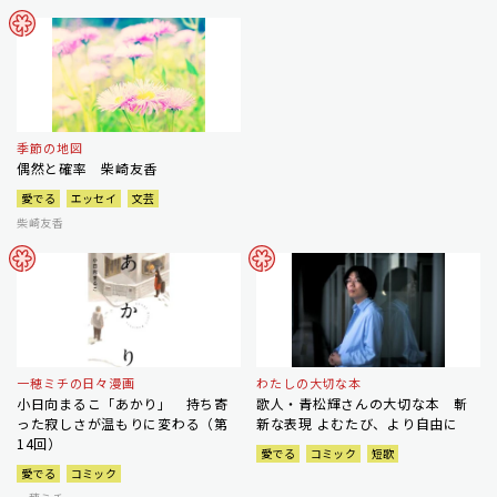
季節の地図
偶然と確率 柴崎友香
愛でる
エッセイ
文芸
柴崎友香
一穂ミチの日々漫画
わたしの大切な本
小日向まるこ「あかり」 持ち寄
歌人・青松輝さんの大切な本 斬
った寂しさが温もりに変わる（第
新な表現 よむたび、より自由に
14回）
愛でる
コミック
短歌
愛でる
コミック