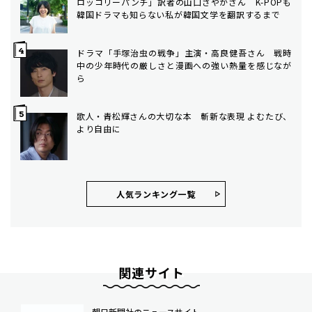
ロッコリーパンチ」訳者の山口さやかさん K-POPも
韓国ドラマも知らない私が韓国文学を翻訳するまで
ドラマ「手塚治虫の戦争」主演・高良健吾さん 戦時
中の少年時代の厳しさと漫画への強い熱量を感じなが
ら
歌人・青松輝さんの大切な本 斬新な表現 よむたび、
より自由に
人気ランキング⼀覧
関連サイト
朝日新聞社のニュースサイト