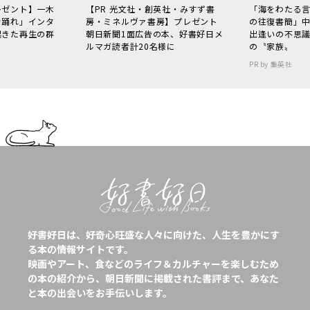
レゼント】一木
【PR 光文社・創英社・みすず書
「海をわたる
で踊れ」インタ
房・ミネルヴァ書房】プレゼント
の往復書簡」
起きた再生の群
朝日新聞1面広告の本、好書好日メ
出逢いの不思
ルマガ読者計20名様に
の〝家族〟
PR by 集英社
好書好日は、好奇心旺盛な人々に向けた、人生を豊かにす
る本の情報サイトです。
映画やアート、食などのライフ＆カルチャーを楽しむため
の本の紹介から、朝日新聞に掲載された書評まで、あなた
と本の出会いをお手伝いします。