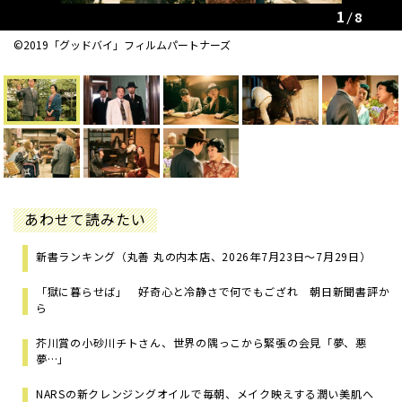
1
8
©2019「グッドバイ」フィルムパートナーズ
あわせて読みたい
新書ランキング（丸善 丸の内本店、2026年7月23日～7月29日）
「獄に暮らせば」 好奇心と冷静さで何でもござれ 朝日新聞書評か
ら
芥川賞の小砂川チトさん、世界の隅っこから緊張の会見「夢、悪
夢…」
NARSの新クレンジングオイルで毎朝、メイク映えする潤い美肌へ