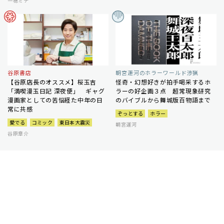
一穂ミチ
谷原書店
朝宮運河のホラーワールド渉猟
【谷原店長のオススメ】桜玉吉
怪奇・幻想好きが拍手喝采するホ
「満喫漫玉日記 深夜便」 ギャグ
ラーの好企画３点 超常現象研究
漫画家としての苦悩経た中年の日
のバイブルから舞城版百物語まで
常に共感
ぞっとする
ホラー
愛でる
コミック
東日本大震災
朝宮運河
谷原章介