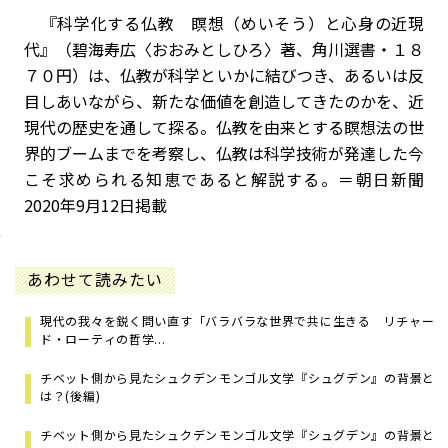
『科学化する仏教 瞑想（めいそう）と心身の近現
代』（碧海寿広〈おおみとしひろ〉著、角川選書・１８
７０円）は、仏教が科学といかに結びつき、あるいは反
目しあいながら、新たな価値を創造してきたのかを、近
現代の歴史を通して探る。仏教を由来とする瞑想法の世
界的ブームまでを考察し、仏教は科学技術が発達した今
こそ求められる知恵であると解説する。＝朝日新聞
2020年9月12日掲載
あわせて読みたい
現代の我々を鋭く問い直す「バラバラな世界で共に生きる リチャー
ド・ローティの哲学...
チベット側から見たシュクデン――モンゴル文学『シュグデン』の背景と
は？(後編)
チベット側から見たシュクデン――モンゴル文学『シュグデン』の背景と