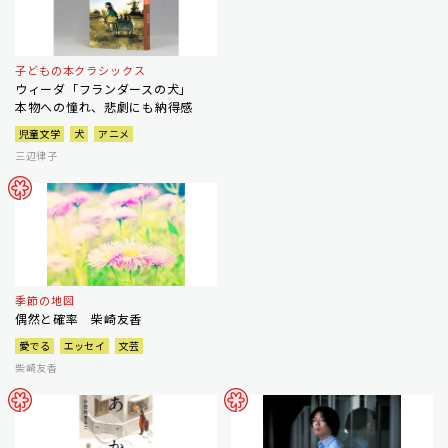
子どもの本クラシックス
ウィーダ「フランダースの犬」
本物への憧れ、悲劇にも納得感
児童文学
犬
アニメ
三辺律子
季節の地図
偶然と確率 柴崎友香
愛でる
エッセイ
文芸
柴崎友香