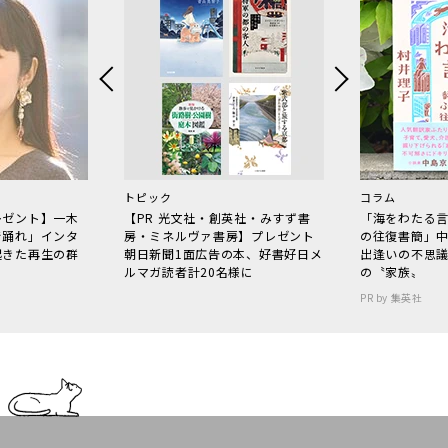
トピック
コラム
レゼント】一木
【PR 光文社・創英社・みすず書
「海をわたる
で踊れ」インタ
房・ミネルヴァ書房】プレゼント
の往復書簡」
起きた再生の群
朝日新聞1面広告の本、好書好日メ
出逢いの不思
ルマガ読者計20名様に
の〝家族〟
PR by 集英社