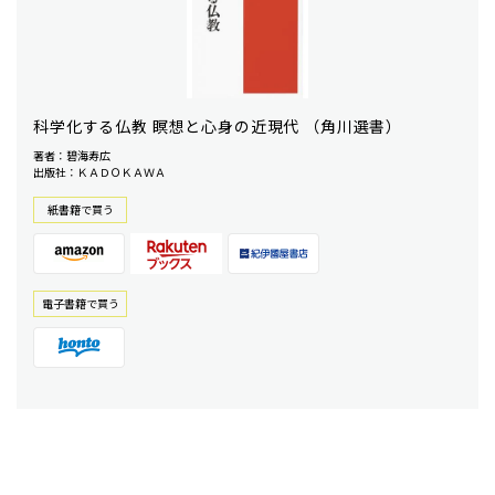
科学化する仏教 瞑想と心身の近現代 （角川選書）
著者：碧海寿広
出版社：ＫＡＤＯＫＡＷＡ
紙書籍で買う
電⼦書籍で買う