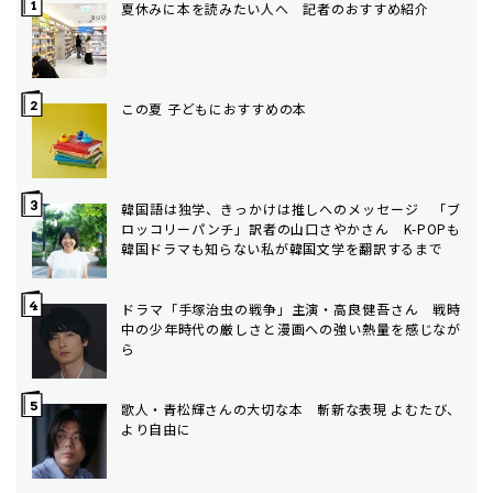
夏休みに本を読みたい人へ 記者のおすすめ紹介
この夏 子どもにおすすめの本
韓国語は独学、きっかけは推しへのメッセージ 「ブ
ロッコリーパンチ」訳者の山口さやかさん K-POPも
韓国ドラマも知らない私が韓国文学を翻訳するまで
ドラマ「手塚治虫の戦争」主演・高良健吾さん 戦時
中の少年時代の厳しさと漫画への強い熱量を感じなが
ら
歌人・青松輝さんの大切な本 斬新な表現 よむたび、
より自由に