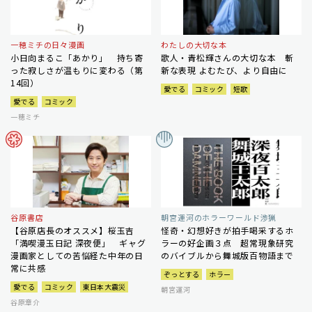
一穂ミチの日々漫画
わたしの大切な本
小日向まるこ「あかり」 持ち寄
歌人・青松輝さんの大切な本 斬
った寂しさが温もりに変わる（第
新な表現 よむたび、より自由に
14回）
愛でる
コミック
短歌
愛でる
コミック
一穂ミチ
谷原書店
朝宮運河のホラーワールド渉猟
【谷原店長のオススメ】桜玉吉
怪奇・幻想好きが拍手喝采するホ
「満喫漫玉日記 深夜便」 ギャグ
ラーの好企画３点 超常現象研究
漫画家としての苦悩経た中年の日
のバイブルから舞城版百物語まで
常に共感
ぞっとする
ホラー
愛でる
コミック
東日本大震災
朝宮運河
谷原章介