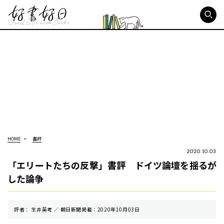
好書好日
HOME
書評
2020.10.03
「エリートたちの反撃」書評 ドイツ論壇を揺るが
した論争
評者： 生井英考 ／ 朝⽇新聞掲載：2020年10月03日