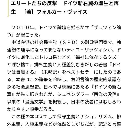
エリートたちの反撃 ドイツ新右翼の誕生と再
生 ［著］フォルカー・ヴァイス
２０１０年、ドイツで論壇を揺るがす「ザラツィン論
争」が起こった。
中道左派の社会民主党（ＳＰＤ）の財政専門家で、独
連銀の理事になってまもないティロ・ザラツィンが、ド
イツに帰化したトルコ系などを「福祉に依存するクズ」
と呼び捨て、排外主義と人種差別むきだしの著書『ドイ
ツは自滅する』（未邦訳）をベストセラーにしたのであ
る。本書はこの論争を吟味し、右派言論の歴史的系譜を
探る社会思想史。日本では続編にあたる『ドイツの新右
翼』が先に訳されたが、シュペングラー『西洋の没落』
以来の「没落文学」を概観し、日本の読者にはむしろわ
かりやすい順番だろう。
この種の本はえてして保守主義とナショナリズム、排
外主義、人種主義などが混然としがちだが、記述と言葉