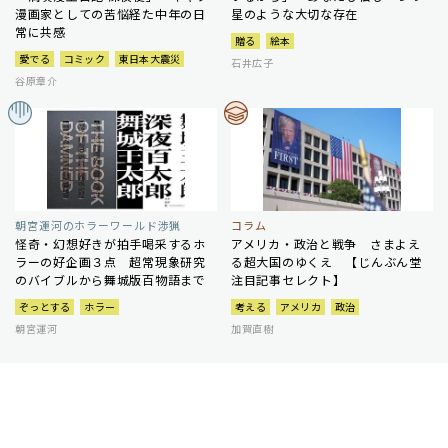
漫画家としての苦悩経た中年の日
星のような大切な存在
常に共感
贈る
絵本
愛でる
コミック
東日本大震災
石井広子
谷原章介
朝宮運河のホラーワールド渉猟
コラム
怪奇・幻想好きが拍手喝采するホ
アメリカ・政治と戦争 さまよえ
ラーの好企画３点 超常現象研究
る超大国のゆくえ 【じんぶん堂
のバイブルから舞城版百物語まで
注目記事セレクト】
ぞっとする
ホラー
考える
アメリカ
政治
朝宮運河
加賀直樹