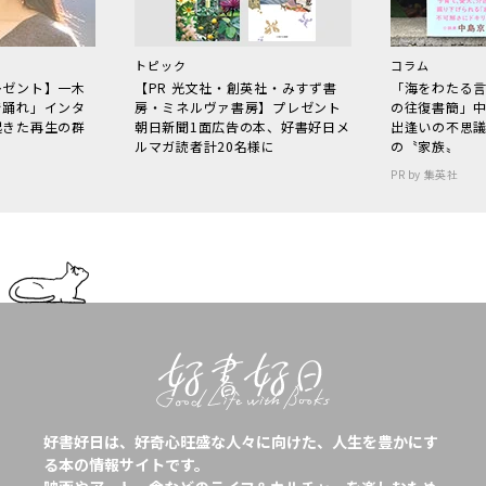
トピック
コラム
レゼント】一木
【PR 光文社・創英社・みすず書
「海をわたる
で踊れ」インタ
房・ミネルヴァ書房】プレゼント
の往復書簡」
起きた再生の群
朝日新聞1面広告の本、好書好日メ
出逢いの不思
ルマガ読者計20名様に
の〝家族〟
PR by 集英社
好書好日は、好奇心旺盛な人々に向けた、人生を豊かにす
る本の情報サイトです。