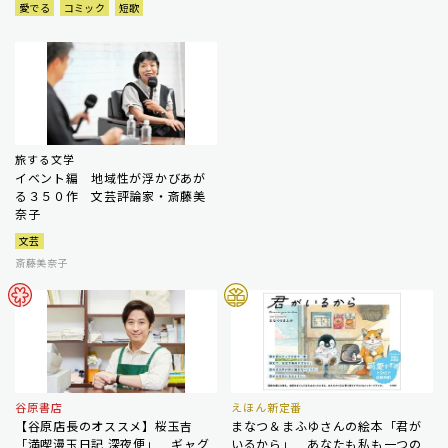
愛でる
コミック
短歌
旅する文学
イベント編 地域性が浮かびあが
る３５０作 文芸評論家・斎藤美
奈子
文芸
斎藤美奈子
谷原書店
えほん新定番
【谷原店長のオススメ】桜玉吉
まなつ＆まふゆさんの絵本「君が
「満喫漫玉日記 深夜便」 ギャグ
いるから」 あなたも私も一つの