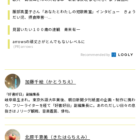
服部真里子さん「あなたとわたしの短歌教室」インタビュー きょう
だい児、摂食障害…...
見習いたい１００歳の達観 青来有一
arrowsの頑丈さがとんでもないレベルに
(PR)arrows
Recommended by
加藤千絵（かとうちえ）
「好書好日」副編集長
岐阜県生まれ。東京外語大卒業後、朝日新聞夕刊紙面の企画・制作に携わ
り、フリーライターを経て「好書好日」副編集長に。あわただしい日々の息
抜きはＪリーグ観戦、音楽鑑賞、俳句。
北原千恵美（きたはらちえみ）