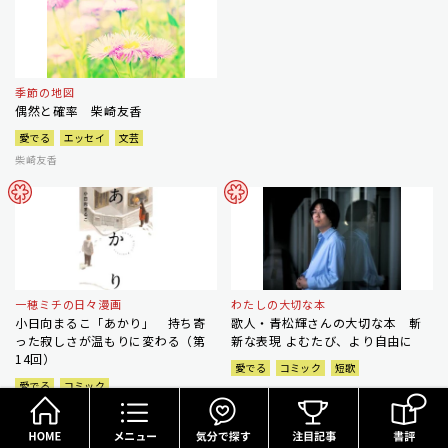
季節の地図
偶然と確率 柴崎友香
愛でる
エッセイ
文芸
柴崎友香
一穂ミチの日々漫画
わたしの大切な本
小日向まるこ「あかり」 持ち寄
歌人・青松輝さんの大切な本 斬
った寂しさが温もりに変わる（第
新な表現 よむたび、より自由に
14回）
愛でる
コミック
短歌
愛でる
コミック
HOME
メニュー
気分で探す
一穂ミチ