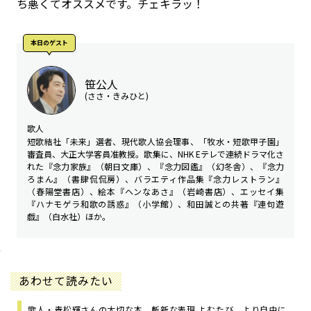
ち悪くてオススメです。チェキラッ！
本日のゲスト
笹公人
(ささ・きみひと)
歌人
短歌結社「未来」選者、現代歌人協会理事、「牧水・短歌甲子園」
審査員、大正大学客員准教授。歌集に、NHK Eテレで連続ドラマ化さ
れた『念力家族』（朝日文庫）、『念力図鑑』（幻冬舎）、『念力
ろまん』（書肆侃侃房）、バラエティ作品集『念力レストラン』
（春陽堂書店）、絵本『ヘンなあさ』（岩崎書店）、エッセイ集
『ハナモゲラ和歌の誘惑』（小学館）、和田誠との共著『連句遊
戯』（白水社）ほか。
あわせて読みたい
歌人・青松輝さんの大切な本 斬新な表現 よむたび、より自由に