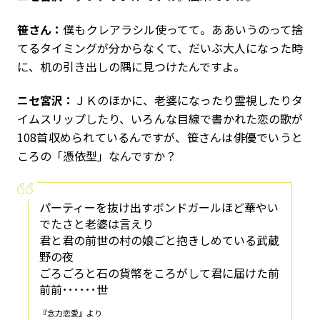
笹さん：
僕もクレアラシル使ってて。ああいうのって捨
てるタイミングが分からなくて、だいぶ大人になった時
に、机の引き出しの隅に見つけたんですよ。
ニセ宮沢：
ＪＫのほかに、老婆になったり霊視したりタ
イムスリップしたり、いろんな目線で書かれた恋の歌が
108首収められているんですが、笹さんは俳優でいうと
ころの「憑依型」なんですか？
パーティーを抜け出すボンドガールほど華やい
でたさと老婆は言えり
君と君の前世の村の娘ごと抱きしめている武蔵
野の夜
ごろごろと石の貨幣をころがして君に届けた前
前前･･････世
『念力恋愛』より