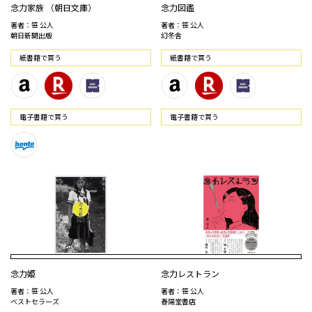
念力家族 （朝日文庫）
念力図鑑
著者：笹 公人
著者：笹 公人
朝日新聞出版
幻冬舎
紙書籍で買う
紙書籍で買う
電⼦書籍で買う
電⼦書籍で買う
念力姫
念力レストラン
著者：笹 公人
著者：笹 公人
ベストセラーズ
春陽堂書店