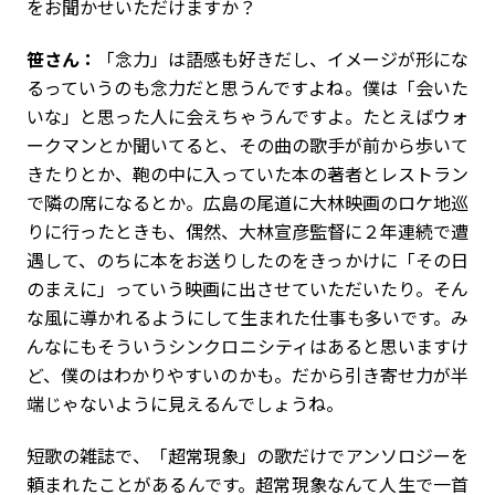
をお聞かせいただけますか？
笹さん：
「念力」は語感も好きだし、イメージが形にな
るっていうのも念力だと思うんですよね。僕は「会いた
いな」と思った人に会えちゃうんですよ。たとえばウォ
ークマンとか聞いてると、その曲の歌手が前から歩いて
きたりとか、鞄の中に入っていた本の著者とレストラン
で隣の席になるとか。広島の尾道に大林映画のロケ地巡
りに行ったときも、偶然、大林宣彦監督に２年連続で遭
遇して、のちに本をお送りしたのをきっかけに「その日
のまえに」っていう映画に出させていただいたり。そん
な風に導かれるようにして生まれた仕事も多いです。み
んなにもそういうシンクロニシティはあると思いますけ
ど、僕のはわかりやすいのかも。だから引き寄せ力が半
端じゃないように見えるんでしょうね。
短歌の雑誌で、「超常現象」の歌だけでアンソロジーを
頼まれたことがあるんです。超常現象なんて人生で一首