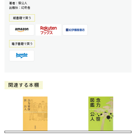
著者：笹公人
出版社：幻冬舎
紙書籍で買う
電⼦書籍で買う
関連する本棚