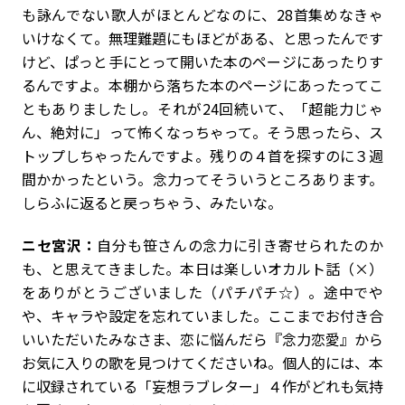
も詠んでない歌人がほとんどなのに、28首集めなきゃ
いけなくて。無理難題にもほどがある、と思ったんです
けど、ぱっと手にとって開いた本のページにあったりす
るんですよ。本棚から落ちた本のページにあったってこ
ともありましたし。それが24回続いて、「超能力じゃ
ん、絶対に」って怖くなっちゃって。そう思ったら、ス
トップしちゃったんですよ。残りの４首を探すのに３週
間かかったという。念力ってそういうところあります。
しらふに返ると戻っちゃう、みたいな。
ニセ宮沢：
自分も笹さんの念力に引き寄せられたのか
も、と思えてきました。本日は楽しいオカルト話（×）
をありがとうございました（パチパチ☆）。途中でや
や、キャラや設定を忘れていました。ここまでお付き合
いいただいたみなさま、恋に悩んだら『念力恋愛』から
お気に入りの歌を見つけてくださいね。個人的には、本
に収録されている「妄想ラブレター」４作がどれも気持