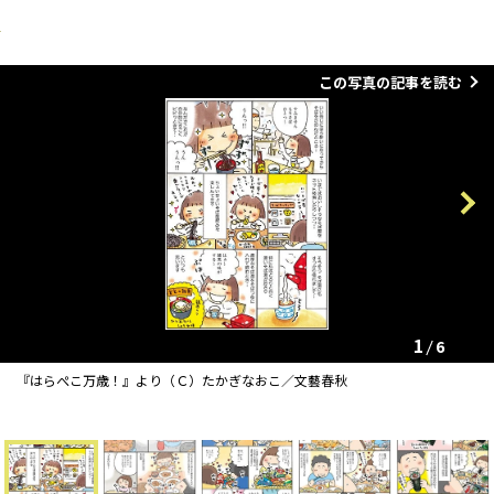
この写真の記事を読む
Previous
Next
1
6
『はらぺこ万歳！』より（Ｃ）たかぎなおこ／文藝春秋