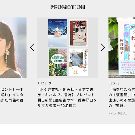
トピック
コラム
レゼント】一木
【PR 光文社・創英社・みすず書
「海をわたる
で踊れ」インタ
房・ミネルヴァ書房】プレゼント
の往復書簡」
起きた再生の群
朝日新聞1面広告の本、好書好日メ
出逢いの不思
ルマガ読者計20名様に
の〝家族〟
PR by 集英社