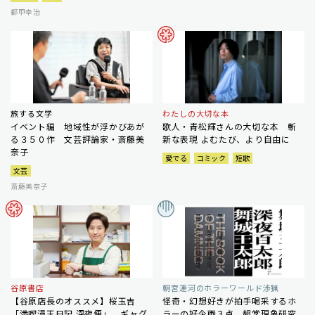
都甲幸治
旅する文学
わたしの大切な本
イベント編 地域性が浮かびあが
歌人・青松輝さんの大切な本 斬
る３５０作 文芸評論家・斎藤美
新な表現 よむたび、より自由に
奈子
愛でる
コミック
短歌
文芸
斎藤美奈子
谷原書店
朝宮運河のホラーワールド渉猟
【谷原店長のオススメ】桜玉吉
怪奇・幻想好きが拍手喝采するホ
「満喫漫玉日記 深夜便」 ギャグ
ラーの好企画３点 超常現象研究