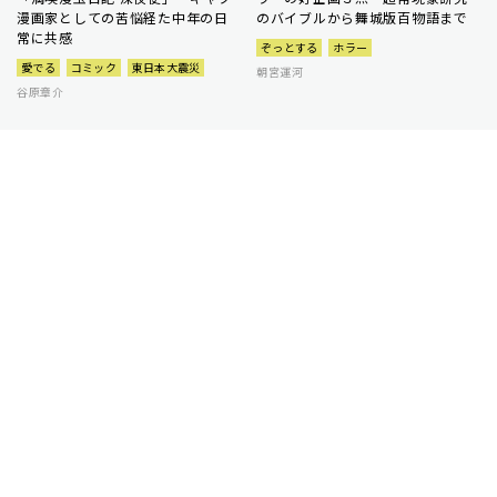
漫画家としての苦悩経た中年の日
のバイブルから舞城版百物語まで
常に共感
ぞっとする
ホラー
愛でる
コミック
東日本大震災
朝宮運河
谷原章介