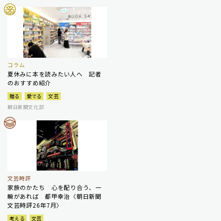
コラム
夏休みに本を読みたい人へ 記者
のおすすめ紹介
贈る
愛でる
文芸
朝日新聞文化部
文芸時評
家族のかたち 心を配り合う、一
瞬があれば 都甲幸治〈朝日新聞
文芸時評26年7月〉
考える
文芸