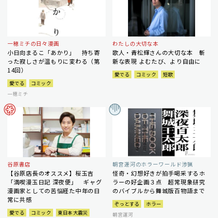
一穂ミチの日々漫画
わたしの大切な本
小日向まるこ「あかり」 持ち寄
歌人・青松輝さんの大切な本 斬
った寂しさが温もりに変わる（第
新な表現 よむたび、より自由に
14回）
愛でる
コミック
短歌
愛でる
コミック
一穂ミチ
谷原書店
朝宮運河のホラーワールド渉猟
【谷原店長のオススメ】桜玉吉
怪奇・幻想好きが拍手喝采するホ
「満喫漫玉日記 深夜便」 ギャグ
ラーの好企画３点 超常現象研究
漫画家としての苦悩経た中年の日
のバイブルから舞城版百物語まで
常に共感
ぞっとする
ホラー
愛でる
コミック
東日本大震災
朝宮運河