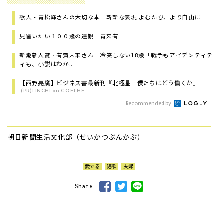
歌人・青松輝さんの大切な本 斬新な表現 よむたび、より自由に
見習いたい１００歳の達観 青来有一
新潮新人賞・有賀未来さん 冷笑しない18歳「戦争もアイデンティテ
ィも、小説はわか...
【西野亮廣】ビジネス書最新刊『北極星 僕たちはどう働くか』
(PR)FINCHI on GOETHE
Recommended by
朝日新聞生活文化部（せいかつぶんかぶ）
愛でる
短歌
夫婦
Share