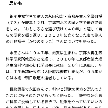
思いも
細胞生物学者で歌人の永田和宏・京都産業大名誉教授
（７３）が昨年１２月、京都市北区の同大学で最終講義
をした。「おもしろさを選び続けて４０年」と題して自
らの研究を振り返り、２０１０年に亡くなった妻で歌人
の河野裕子（かわのゆうこ）さんについても語った。
永田さんは１９４７年、滋賀県生まれ。京都大再生医
科学研究所教授などを経て、２０１０年に京都産業大総
合生命科学部の初代学部長に就任。２０年に退職し、今
はＪＴ生命誌研究館（大阪府高槻市）館長だ。０５年か
らは本紙で朝日歌壇の選者もしている。
最終講義で永田さんは、科学と短歌の両方を選んでき
たことに後ろめたさがあったと語った。「優秀な研究者
が科学に没頭している世界で、短歌をやっていていいの
かと自問した。日本ではこの道一筋の美学がある」から