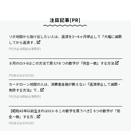
注目記事[PR]
リボ地獄から抜け出したい人は、返済を3～6ヶ月停止して『大幅に減額
してから返済す...
PR(渋谷法務総合事務所)
８月のロト6はこの方法で買え!!６つの数字が『完全一致』する方法
PR(株式会社MURA)
カードローン地獄の人は、消費者金融が教えない『返済停止して減額・
免除する方法』で...
PR(渋谷法務総合事務所)
【昭和43年以前生まれはロト６この数字を買うべき】6つの数字が「完
全一致」する方...
PR(株式会社MURA)