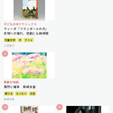
子どもの本クラシックス
ウィーダ「フランダースの犬」
本物への憧れ、悲劇にも納得感
児童文学
犬
アニメ
三辺律子
季節の地図
偶然と確率 柴崎友香
愛でる
エッセイ
文芸
柴崎友香