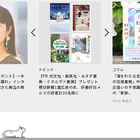
トピック
コラム
レゼント】一木
【PR 光文社・創英社・みすず書
「海をわたる
で踊れ」インタ
房・ミネルヴァ書房】プレゼント
の往復書簡」
起きた再生の群
朝日新聞1面広告の本、好書好日メ
出逢いの不思
ルマガ読者計20名様に
の〝家族〟
PR by 集英社