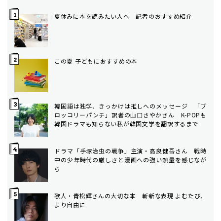
夏休みに本を読みたい人へ 記者のおすすめ紹介
この夏 子どもにおすすめの本
韓国語は独学、きっかけは推しへのメッセージ 「ブ
ロッコリーパンチ」訳者の山口さやかさん K-POPも
韓国ドラマも知らない私が韓国文学を翻訳するまで
ドラマ「手塚治虫の戦争」主演・高良健吾さん 戦時
中の少年時代の厳しさと漫画への強い熱量を感じなが
ら
歌人・青松輝さんの大切な本 斬新な表現 よむたび、
より自由に