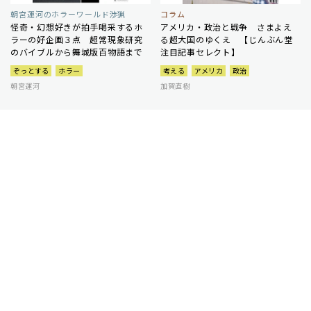
朝宮運河のホラーワールド渉猟
コラム
怪奇・幻想好きが拍手喝采するホ
アメリカ・政治と戦争 さまよえ
ラーの好企画３点 超常現象研究
る超大国のゆくえ 【じんぶん堂
のバイブルから舞城版百物語まで
注目記事セレクト】
ぞっとする
ホラー
考える
アメリカ
政治
朝宮運河
加賀直樹