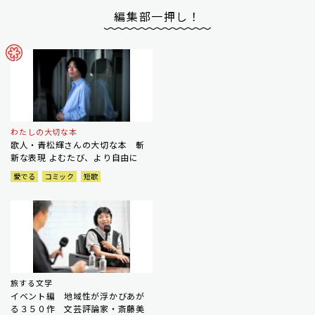
編集部一押し！
わたしの大切な本
歌人・青松輝さんの大切な本 斬
新な表現 よむたび、より自由に
愛でる
コミック
短歌
旅する文学
イベント編 地域性が浮かびあが
る３５０作 文芸評論家・斎藤美