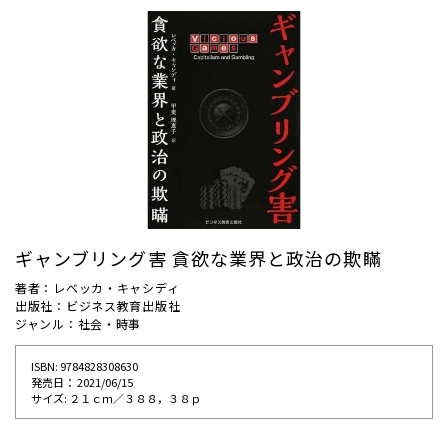
ギャンブリング害 貪欲な業界と政治の欺瞞
著者：レベッカ・キャシディ
出版社：ビジネス教育出版社
ジャンル：社会・時事
ISBN: 9784828308630
発売⽇： 2021/06/15
サイズ: ２１ｃｍ／３８８，３８ｐ