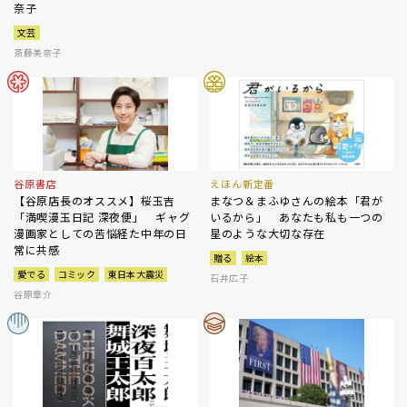
奈子
文芸
斎藤美奈子
谷原書店
えほん新定番
【谷原店長のオススメ】桜玉吉
まなつ＆まふゆさんの絵本「君が
「満喫漫玉日記 深夜便」 ギャグ
いるから」 あなたも私も一つの
漫画家としての苦悩経た中年の日
星のような大切な存在
常に共感
贈る
絵本
愛でる
コミック
東日本大震災
石井広子
谷原章介