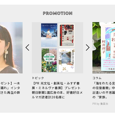
トピック
コラム
レゼント】一木
【PR 光文社・創英社・みすず書
「海をわたる
で踊れ」インタ
房・ミネルヴァ書房】プレゼント
の往復書簡」
起きた再生の群
朝日新聞1面広告の本、好書好日メ
出逢いの不思
ルマガ読者計20名様に
の〝家族〟
PR by 集英社