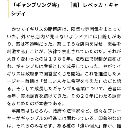
「ギャンブリング害」 ［著］レベッカ・キャ
シディ
かつてイギリスの賭博店は、陰気な雰囲気をまとって
いた。外から店内が見えないようドアには目隠しがあ
り、窓は不透明だった。楽しそうな店内を見せ「需要を
刺激する」ことが、法律で禁止されていたのだ。それが
大きく変わったのは１９８６年。法改正で規制が緩和さ
れ、ギャンブルは産業として成長していった。やがてイ
ギリスは政府まで国営宝くじを開始。これを推進したメ
ージャー首相は「貧しい人々に希望を与えた」のだと語
る。そうして成長したギャンブル産業について、著者は
長年、実地調査を続けてきた。その２０年にわたる調査
をまとめたのが本書である。
事業者はもちろん、政府や法律家など、様々なプレー
ヤーがギャンブルの推進には関わっている。印象的なの
は、それらのみならず、ある種の「強い個人」像が、推