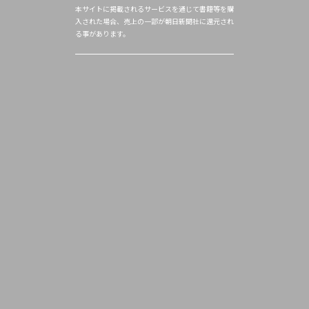
本サイトに掲載されるサービスを通じて書籍等を購
入された場合、売上の一部が朝日新聞社に還元され
る事があります。