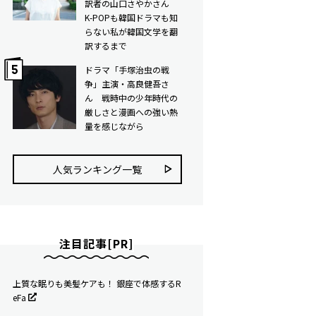
訳者の山口さやかさん
K-POPも韓国ドラマも知
らない私が韓国文学を翻
訳するまで
ドラマ「手塚治虫の戦
争」主演・高良健吾さ
ん 戦時中の少年時代の
厳しさと漫画への強い熱
量を感じながら
人気ランキング⼀覧
注目記事[PR]
上質な眠りも美髪ケアも！ 銀座で体感するR
eFa