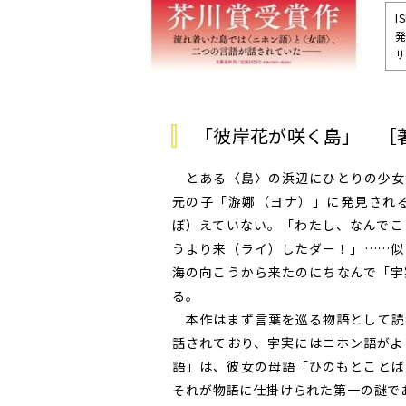
I
発
サ
「彼岸花が咲く島」 ［
とある〈島〉の浜辺にひとりの少女
元の子「游娜（ヨナ）」に発見され
ぼ）えていない。「わたし、なんでこ
うより来（ライ）したダー！」……似
海の向こうから来たのにちなんで「宇
る。
本作はまず言葉を巡る物語として読
話されており、宇実にはニホン語がよ
語」は、彼女の母語「ひのもとことば
それが物語に仕掛けられた第一の謎で