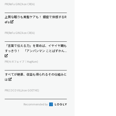
PR(ReFa GINZA on CREA)
上質な眠りも美髪ケアも！ 銀座で体感するR
eFa
PR(ReFa GINZA on CREA)
「言葉で伝える力」を育めば、イヤイヤ期も
すっきり！ 「アンパンマン ことばずかん...
PR(セガフェイブ｜HugKum)
すべてが絶景、収益も得られるその仕組みと
は
PR(COCO VILLA on GOETHE)
Recommended by