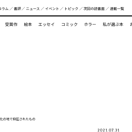
コラム
書評
ニュース
イベント
トピック
次回の読書⾯
連載一覧
好書好日
受賞作
絵本
エッセイ
コミック
ホラー
私が選ぶ本
？
えほん新定番
今めぐりたい児童文学の世界
図鑑の中の小宇宙
化の地で抑圧されたもの
2021.07.31