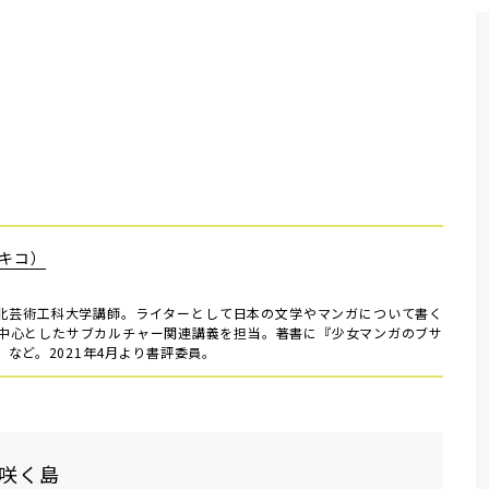
キコ）
ら東北芸術工科大学講師。ライターとして日本の文学やマンガについて書く
中心としたサブカルチャー関連講義を担当。著書に『少女マンガのブサ
など。2021年4月より書評委員。
咲く島