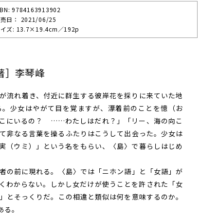
SBN: 9784163913902
売⽇： 2021/06/25
イズ: 13.7×19.4cm／192p
著］李琴峰
が流れ着き、付近に群生する彼岸花を採りに来ていた地
る。少女はやがて目を覚ますが、漂着前のことを憶（お
こにいるの？ ……わたしはだれ？」「リー、海の向こ
て非なる言葉を操るふたりはこうして出会った。少女は
実（ウミ）」という名をもらい、〈島〉で暮らしはじめ
者の前に現れる。〈島〉では「ニホン語」と「女語」が
くわからない。しかし女だけが使うことを許された「女
」とそっくりだ。この相違と類似は何を意味するのか。
ある。