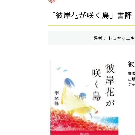
「彼岸花が咲く島」書評
評者： トミヤマユキコ
彼
著者
出
ジ