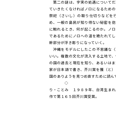
第二の謎は、宇実の処遇についてだ
ていきたくなければノロになるための
祭祀（さいし）の取り仕切りなどを
め、一般の島民が知り得ない秘密を抱
に触れるとき、何が起こるのか。ノロ
であるためにノロへの道を絶たれてし
幹部分が浮き彫りになっていく。
沖縄をモデルにしたこの不思議な〈
いい。複数の文化が流入する土地で、
の国の過去と現在を知り、あるいはま
家が日本語で書き、芥川賞を獲（と）
国のありようを見つめ直すために読ん
◇
り・ことみ １９８９年、台湾生まれ
作で第１６５回芥川賞受賞。