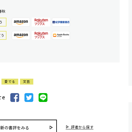
春秋
う
買う
愛でる
文芸
re
評者から探す
最新の書評をみる