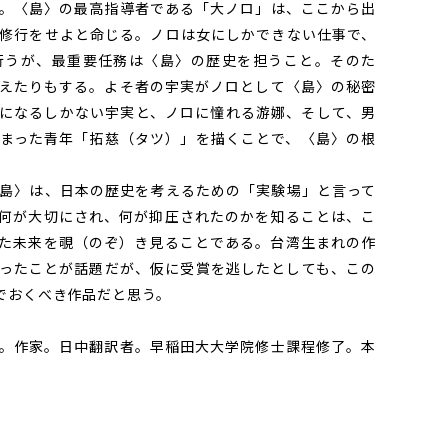
。〈島〉の最高指導者である「大ノロ」は、ここから出
修行をせよと命じる。ノロは女にしかできない仕事で、
行うが、最重要任務は〈島〉の歴史を担うこと。そのた
えたりもする。よそ者の宇実がノロとして〈島〉の秘密
になるしかない宇実と、ノロに憧れる游娜、そして、男
まった青年「拓慈（タツ）」を描くことで、〈島〉の根
島〉は、日本の歴史を考えるための「実験場」と言って
何が大切にされ、何が抑圧されたのかを知ることは、こ
た未来を覗（のぞ）き見ることである。台湾生まれの作
ったことが話題だが、仮に受賞を逃したとしても、この
でおくべき作品だと思う。
。作家。日中翻訳者。早稲田大大学院修士課程修了。本