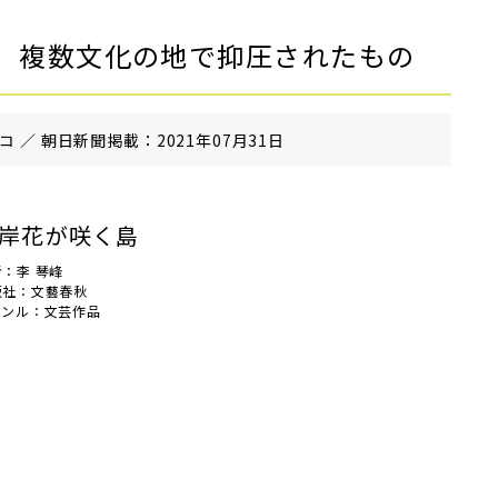
 複数文化の地で抑圧されたもの
 ／ 朝⽇新聞掲載：2021年07月31日
岸花が咲く島
：李 琴峰
版社：文藝春秋
ャンル：文芸作品