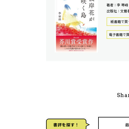
著者：李 琴峰
出版社：文藝
紙書籍で買
電⼦書籍で
Sha
書評を探す！