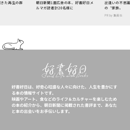
起きた再生の群
朝日新聞1面広告の本、好書好日メ
出逢いの不思
ルマガ読者計20名様に
の〝家族〟
PR by 集英社
好書好日は、好奇心旺盛な人々に向けた、人生を豊かにす
る本の情報サイトです。
映画やアート、食などのライフ＆カルチャーを楽しむため
の本の紹介から、朝日新聞に掲載された書評まで、あなた
と本の出会いをお手伝いします。