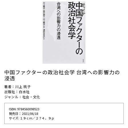
中国ファクターの政治社会学 台湾への影響力の
浸透
著者：川上 桃子
出版社：白水社
ジャンル：社会・文化
ISBN: 9784560098523
発売⽇： 2021/06/18
サイズ: １９ｃｍ／２７４，９ｐ