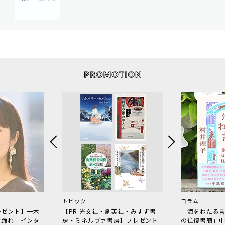
トピック
コラム
レゼント】一木
【PR 光文社・創英社・みすず書
「海をわたる
で踊れ」インタ
房・ミネルヴァ書房】プレゼント
の往復書簡」