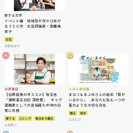
旅する文学
イベント編 地域性が浮かびあが
る３５０作 文芸評論家・斎藤美
奈子
文芸
斎藤美奈子
谷原書店
えほん新定番
【谷原店長のオススメ】桜玉吉
まなつ＆まふゆさんの絵本「君が
「満喫漫玉日記 深夜便」 ギャグ
いるから」 あなたも私も一つの
漫画家としての苦悩経た中年の日
星のような大切な存在
常に共感
贈る
絵本
愛でる
コミック
東日本大震災
石井広子
谷原章介