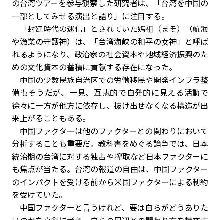
の台湾ツアーを参与観察した研究者は、「台湾を中国の
一部としてみせる演出と語り」に注目する。
「封建時代の迷信」とされていた媽祖（まそ）（航海
や漁業の守護神）は、「台湾海峡の和平の女神」と呼ば
れるようになり、政治家の社会資本や地域経済振興のた
めの文化資本の蓄積に貢献する存在になった。
中国の少数民族自治区での労働移民や開発インフラ整
備もそうだが、一見、互恵的で自発的に見える活動で
徐々に一方が他方に依存し、抜け出せなくなる構造が出
来上がることもある。
中国ファクターは他のファクターとの関わりにおいて
分析することも重要だ。教科書をめぐる論争では、日本
統治期の台湾に対する独占や搾取など日本ファクターに
も焦点が当たる。台湾の報道の自由は、中国ファクター
のインパクトを受ける前から米国ファクターによる制約
を受けていた。
中国ファクターと言うけれど、要は自らがどうありた