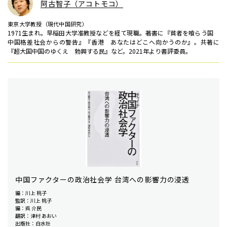
阿古智子（アコトモコ）
東京大学教授（現代中国研究）
1971生まれ。早稲田大学准教授などを経て現職。著書に『貧者を喰らう国
中国格差社会からの警告』『香港 あなたはどこへ向かうのか』。共著に
『超大国中国のゆくえ 勃興する民』など。2021年より書評委員。
中国ファクターの政治社会学 台湾への影響力の浸透
編：川上 桃子
監訳：川上 桃子
編：呉 介民
翻訳：津村 あおい
出版社：白水社