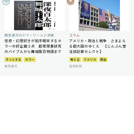
朝宮運河のホラーワールド渉猟
コラム
怪奇・幻想好きが拍手喝采するホ
アメリカ・政治と戦争 さまよえ
ラーの好企画３点 超常現象研究
る超大国のゆくえ 【じんぶん堂
のバイブルから舞城版百物語まで
注目記事セレクト】
ぞっとする
ホラー
考える
アメリカ
政治
朝宮運河
加賀直樹