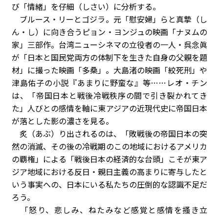
び「情緒」を仔細（しさい）に分析する。
ブルース・リーとゴジラ。元「慰安婦」らと真摯（し
ん・し）に向き合うピョン・ヨンジュの映画「ナヌムの
家」三部作。台湾ニューシネマの立役者の一人・呉念眞
が「日本と国民党両方の体制下を生きた自身の父親を題
材」に撮った映画「多桑」。大島渚の映画「絞死刑」や
津島佑子の小説『あまりに野蛮な』等……レオ・チン
は、「帝国日本と戦後冷戦秩序の間で引き裂かれてき
た」人びとの感情を軸に東アジアの近現代史に帝国日本
が落とした影の濃さを見る。
炙（あぶ）り出されるのは、「敗戦後の帝国日本の突
然の消滅、その後の冷戦期のこの地域におけるアメリカ
の覇権」による「戦後日本の経済的な台頭」こそが東ア
ジア地域における反日・親日主義の高まりに寄与したと
いう事実への、日本にいる私たちの圧倒的な認識不足だ
ろう。
「怒り、悲しみ、ねたみなど感覚と感情を搔き立