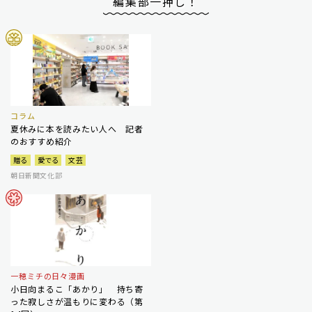
編集部一押し！
コラム
夏休みに本を読みたい人へ 記者
のおすすめ紹介
贈る
愛でる
文芸
朝日新聞文化部
一穂ミチの日々漫画
小日向まるこ「あかり」 持ち寄
った寂しさが温もりに変わる（第