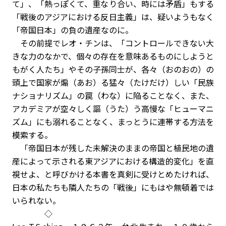
て」、「熱っぽくて、重なり合い、時には矛盾」もする
「戦後のアジアにおける反日主義」は、疑いようもなく
「帝国日本」の負の遺産なのに。
その前提でレオ・チンは、「コントロールできない大
きな力のなかで、個々の存在を意味あるものにしようと
もがく人たち」やその子孫同士が、各々（おのおの）の
頭上で国家が煽（あお）る猛々（たけだけ）しい「民族
ナショナリズム」の罠（わな）に陥ることなく、また、
アカデミアが空々しく謳（うた）う高慢な「ヒューマニ
ズム」にも溺れることなく、まっとうに連帯する方法を
模索する。
「帝国日本が残した未解決のままの帝国と植民地の遺
産によって示される東アジアにおける構造的変化」を直
視せよ、と呼びかける本書を真剣に受けとめたければ、
日本の私たちも隣人たちの「戦後」にもはや無頓着では
いられない。
◇