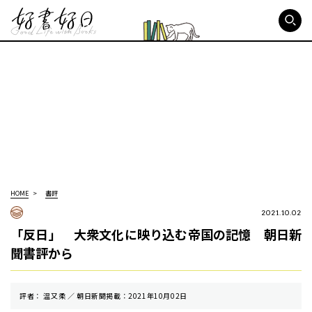
好書好日
HOME
書評
2021.10.02
「反日」 大衆文化に映り込む帝国の記憶 朝日新
聞書評から
評者： 温又柔 ／ 朝⽇新聞掲載：2021年10月02日