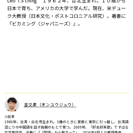
Leo T.S ching １９６２年、台北生まれ。１０歳から
日本で育ち、アメリカの大学で学んだ。現在、米デュー
ク大教授（日本文化・ポストコロニアル研究）。著書に
『ビカミング〈ジャパニーズ〉』。
温又柔（オンユウジュウ）
小説家
1980年、台湾・台北市生まれ。3歳のときに家族と東京に引っ越し、台湾語
混じりの中国語を話す両親のもとで育つ。2009年、「好去好来歌」ですばる
文学賞佳作。近著に『「国語」から旅立って』。2020年4月より書評委員。