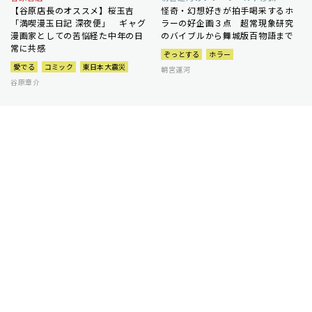
【谷原店長のオススメ】桜玉吉
怪奇・幻想好きが拍手喝采するホ
「満喫漫玉日記 深夜便」 ギャグ
ラーの好企画３点 超常現象研究
漫画家としての苦悩経た中年の日
のバイブルから舞城版百物語まで
常に共感
ぞっとする
ホラー
愛でる
コミック
東日本大震災
朝宮運河
谷原章介