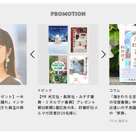
トピック
コラム
レゼント】一木
【PR 光文社・創英社・みすず書
「海をわたる
で踊れ」インタ
房・ミネルヴァ書房】プレゼント
の往復書簡」
起きた再生の群
朝日新聞1面広告の本、好書好日メ
出逢いの不思
ルマガ読者計20名様に
の〝家族〟
PR by 集英社