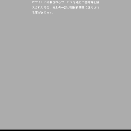
本サイトに掲載されるサービスを通じて書籍等を購
入された場合、売上の一部が朝日新聞社に還元され
る事があります。