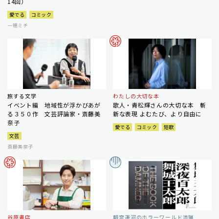
14回）
愛でる
コミック
一穂ミチ
旅する文学
わたしの大切な本
イベント編 地域性が浮かびあが
歌人・青松輝さんの大切な本 斬
る３５０作 文芸評論家・斎藤美
新な表現 よむたび、より自由に
奈子
愛でる
コミック
短歌
文芸
斎藤美奈子
谷原書店
朝宮運河のホラーワールド渉猟