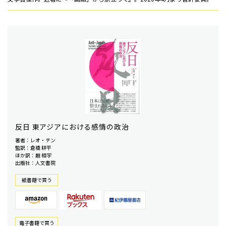
反日 東アジアにおける感情の政治
著者：レオ・チン
監訳：倉橋 耕平
ほか訳：趙 相宇
出版社：人文書院
紙書籍で買う
電⼦書籍で買う