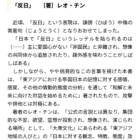
「反日」 ［著］レオ・チン
近頃、「反日」という表現は、誹謗（ひぼう）中傷の
常套句（じょうとうく）となりおおせてしまった。
「日本で『反日』というレッテルを貼られるのは
（……）主に愛国心がない『非国民』と非難され、想像
の共同体から追放されたり、疎外感を味わうことがしば
しばある」
しかしながら、やや挑発的なこの言葉を掲げた本書
は、「東アジアにおける帝国日本の記憶に対する感情、
感覚、その他の情動的態度の分析」を通して「和解と未
来に向けた対話を始めるために」著されたもので、攻撃
や排他とは対極にある。
著者のレオ・チンは、「公式の言説とは異なり、集団
的な不安、欲望、空想が投影され、想像され、演じられ
る場所」として、「大衆文化」にあらわれる「東アジア
地域の人びと」の「日本に対する観念、特徴、態度」及