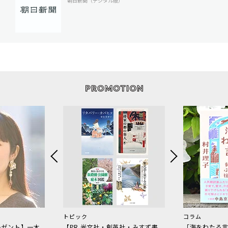
朝日新聞（デジタル版）
トピック
コラム
レゼント】一木
【PR 光文社・創英社・みすず書
「海をわたる