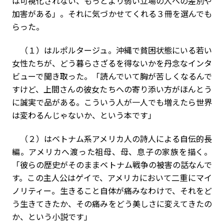
は可視化されない、もっとより弱い立場の人への差別や
加害がある」。それに気づかせてくれる３冊を選んでも
らった。
（１）はルポルタージュ。沖縄で貧困状態にいる若い
女性たちが、どう暮らさざるを得ないかを丹念なインタ
ビューで聞き取った。「読んでいて胸が苦しくなるんで
すけど、上間さんの彼女たちへの寄り添い方がほんとう
に誠実で品がある。こういう人が一人でも増えたら世界
は変わるんじゃないか、という本です」
（２）はベトナム系アメリカ人の詩人による自伝的長
編。アメリカへ渡った祖母、母、息子の家族を描く。
「彼らの歴史がそのままベトナム戦争の被害の話なんで
す。この主人公はゲイで、アメリカにおいて二重にマイ
ノリティー。生きること自体が痛みなわけで、それをど
う生きてきたか、その痛みをどう美しさに変えてきたの
か、という小説です」