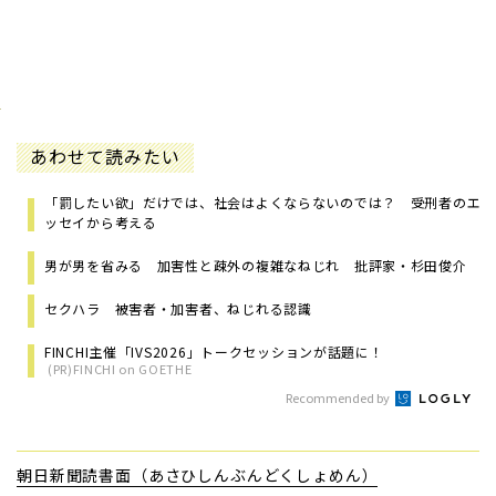
あわせて読みたい
「罰したい欲」だけでは、社会はよくならないのでは？ 受刑者のエ
ッセイから考える
男が男を省みる 加害性と疎外の複雑なねじれ 批評家・杉田俊介
セクハラ 被害者・加害者、ねじれる認識
FINCHI主催「IVS2026」トークセッションが話題に！
(PR)FINCHI on GOETHE
Recommended by
朝日新聞読書面（あさひしんぶんどくしょめん）