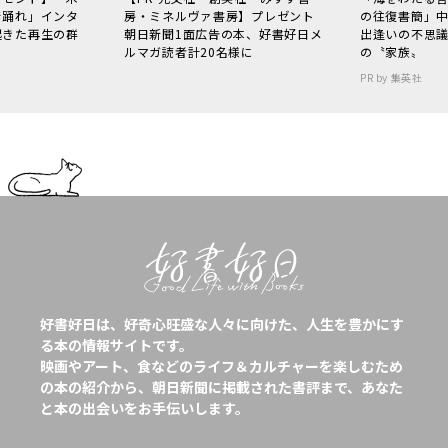
で踊れ」インタ
房・ミネルヴァ書房】プレゼント
の往復書簡」
起きた再生の群
朝日新聞1面広告の本、好書好日メ
出逢いの不思
ルマガ読者計20名様に
の〝家族〟
PR by 集英社
好書好日は、好奇心旺盛な人々に向けた、人生を豊かにす
る本の情報サイトです。
映画やアート、食などのライフ＆カルチャーを楽しむため
の本の紹介から、朝日新聞に掲載された書評まで、あなた
と本の出会いをお手伝いします。