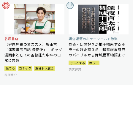
谷原書店
朝宮運河のホラーワールド渉猟
【谷原店長のオススメ】桜玉吉
怪奇・幻想好きが拍手喝采するホ
「満喫漫玉日記 深夜便」 ギャグ
ラーの好企画３点 超常現象研究
漫画家としての苦悩経た中年の日
のバイブルから舞城版百物語まで
常に共感
ぞっとする
ホラー
愛でる
コミック
東日本大震災
朝宮運河
谷原章介