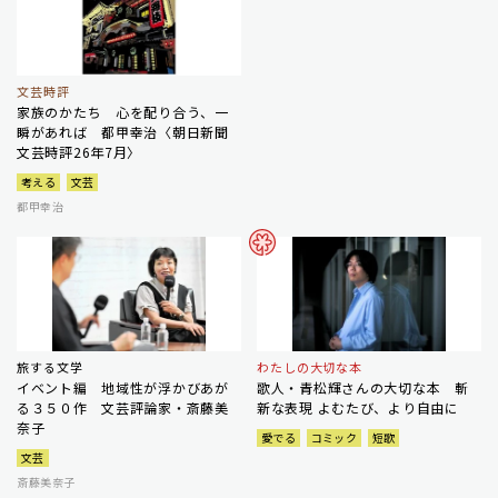
文芸時評
家族のかたち 心を配り合う、一
瞬があれば 都甲幸治〈朝日新聞
文芸時評26年7月〉
考える
文芸
都甲幸治
旅する文学
わたしの大切な本
イベント編 地域性が浮かびあが
歌人・青松輝さんの大切な本 斬
る３５０作 文芸評論家・斎藤美
新な表現 よむたび、より自由に
奈子
愛でる
コミック
短歌
文芸
斎藤美奈子