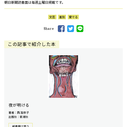
朝日新聞読書面は毎週土曜日掲載です。
文芸
差別
愛でる
Share
この記事で紹介した本
夜が明ける
著者：西 加奈子
出版社：新潮社
紙書籍で買う