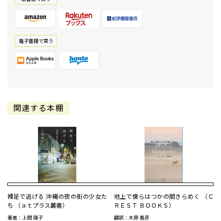
電⼦書籍で買う
関連する本棚
裸足で逃げる 沖縄の夜の街の少女た
地上で僕らはつかの間きらめく （Ｃ
ち （ａｔプラス叢書）
ＲＥＳＴ ＢＯＯＫＳ）
著者：上間 陽子
翻訳：木原 善彦