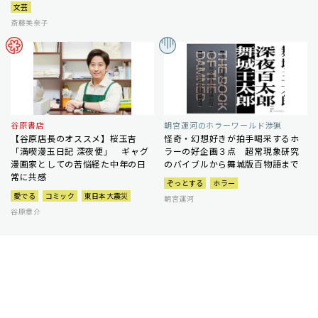
文芸
斎藤美奈子
谷原書店
朝宮運河のホラーワールド渉猟
【谷原店長のオススメ】桜玉吉
怪奇・幻想好きが拍手喝采するホ
「満喫漫玉日記 深夜便」 ギャグ
ラーの好企画３点 超常現象研究
漫画家としての苦悩経た中年の日
のバイブルから舞城版百物語まで
常に共感
ぞっとする
ホラー
愛でる
コミック
東日本大震災
朝宮運河
谷原章介