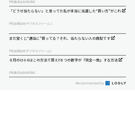
PR(株式会社MURA)
「どうせ当たらない」と思ってた私が本当に当選した“買い方”がこれ
PR(合同会社デジタルファーム )
まだ宝くじ“適当に”買ってる？それ、当たらない人の典型です
PR(合同会社デジタルファーム)
８月のロト6はこの方法で買え!!６つの数字が『完全一致』する方法
PR(株式会社MURA)
Recommended by