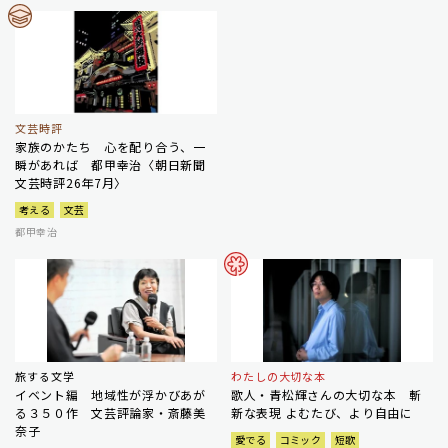
文芸時評
家族のかたち 心を配り合う、一
瞬があれば 都甲幸治〈朝日新聞
文芸時評26年7月〉
考える
文芸
都甲幸治
旅する文学
わたしの大切な本
イベント編 地域性が浮かびあが
歌人・青松輝さんの大切な本 斬
る３５０作 文芸評論家・斎藤美
新な表現 よむたび、より自由に
奈子
愛でる
コミック
短歌