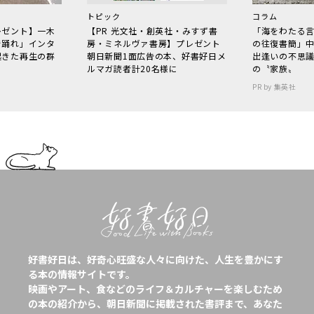
トピック
コラム
レゼント】一木
【PR 光文社・創英社・みすず書
「海をわたる
で踊れ」インタ
房・ミネルヴァ書房】プレゼント
の往復書簡」
起きた再生の群
朝日新聞1面広告の本、好書好日メ
出逢いの不思
ルマガ読者計20名様に
の〝家族〟
PR by 集英社
好書好日は、好奇心旺盛な人々に向けた、人生を豊かにす
る本の情報サイトです。
映画やアート、食などのライフ＆カルチャーを楽しむため
の本の紹介から、朝日新聞に掲載された書評まで、あなた