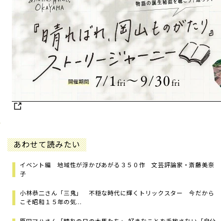
あわせて読みたい
イベント編 地域性が浮かびあがる３５０作 文芸評論家・斎藤美奈
子
小林恭二さん「三鬼」 不穏な時代に輝くトリックスター 今だから
こそ昭和１５年の気...
原田マハさん「晴れの日の木馬たち」 好きなことを手放さない「自分