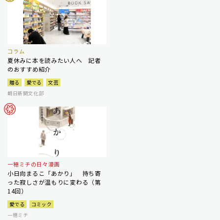
コラム
夏休みに本を読みたい人へ 記者
のおすすめ紹介
贈る
愛でる
文芸
朝日新聞文化部
一穂ミチの日々漫画
小日向まるこ「あかり」 持ち寄
った寂しさが温もりに変わる（第
14回）
愛でる
コミック
一穂ミチ