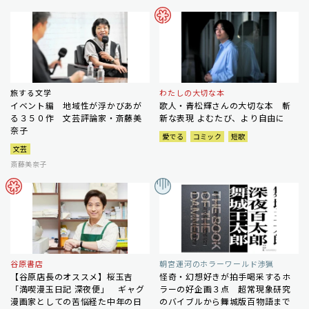
旅する文学
わたしの大切な本
イベント編 地域性が浮かびあが
歌人・青松輝さんの大切な本 斬
る３５０作 文芸評論家・斎藤美
新な表現 よむたび、より自由に
奈子
愛でる
コミック
短歌
文芸
斎藤美奈子
谷原書店
朝宮運河のホラーワールド渉猟
【谷原店長のオススメ】桜玉吉
怪奇・幻想好きが拍手喝采するホ
「満喫漫玉日記 深夜便」 ギャグ
ラーの好企画３点 超常現象研究
漫画家としての苦悩経た中年の日
のバイブルから舞城版百物語まで