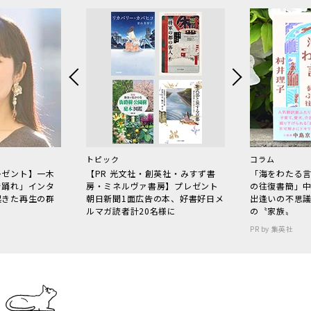
トピック
コラム
レゼント】一木
【PR 光文社・創英社・みすず書
「海をわたる
で踊れ」インタ
房・ミネルヴァ書房】プレゼント
の往復書簡」
起きた再生の群
朝日新聞1面広告の本、好書好日メ
出逢いの不思
ルマガ読者計20名様に
の〝家族〟
PR by 集英社