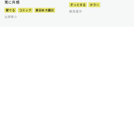
常に共感
ぞっとする
ホラー
愛でる
コミック
東日本大震災
朝宮運河
谷原章介