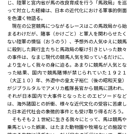
じ、陸軍と宮内省が馬の改良育成を行う「馬政局」を巡
って対立した経緯は、日本の近代化における軍事的側面
を色濃く物語る。
現在の公営競馬につながるレースはこの馬政局から始
まるわけだが、賭事（かけごと）と軍人を関わらせたく
ない陸軍の懊悩（おうのう）、予想外の人気ゆえに競馬
に殺到した興行主たちと馬政局の駆け引きといった数々
の事件は、なまじ現代の競馬人気を知っているだけに、
より生々しく我々の身に迫る。あまりに競馬が人気とな
った結果、国内で競馬賭博が禁じられていた１９２１
（大正１０）年、外遊中の皇太子裕仁（後の昭和天皇）
がジブラルタルでアメリカ艦隊長官から競馬に誘われ、
それが日本国内で大事件となったとのエピソードなど
は、海外諸国との折衝、様々な近代文化の受容に苦慮し
た日本近代社会の象徴的事件とも受け取り得るだろう。
そもそも２１世紀に生きる我々にとって、馬は競馬や
乗馬といった娯楽、はたまた動物園や牧場などの施設で