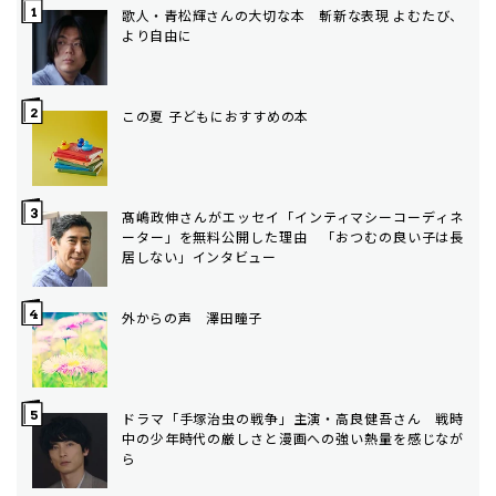
歌人・青松輝さんの大切な本 斬新な表現 よむたび、
より自由に
この夏 子どもにおすすめの本
髙嶋政伸さんがエッセイ「インティマシーコーディネ
ーター」を無料公開した理由 「おつむの良い子は長
居しない」インタビュー
外からの声 澤田瞳子
ドラマ「手塚治虫の戦争」主演・高良健吾さん 戦時
中の少年時代の厳しさと漫画への強い熱量を感じなが
ら