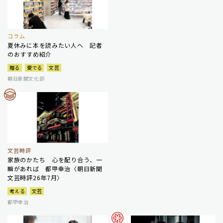
コラム
夏休みに本を読みたい人へ 記者
のおすすめ紹介
贈る
愛でる
文芸
朝日新聞文化部
文芸時評
家族のかたち 心を配り合う、一
瞬があれば 都甲幸治〈朝日新聞
文芸時評26年7月〉
考える
文芸
都甲幸治