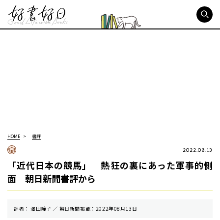
好書好日
HOME
書評
2022.08.13
「近代日本の競馬」 熱狂の裏にあった軍事的側
面 朝日新聞書評から
評者： 澤田瞳子 ／ 朝⽇新聞掲載：2022年08月13日