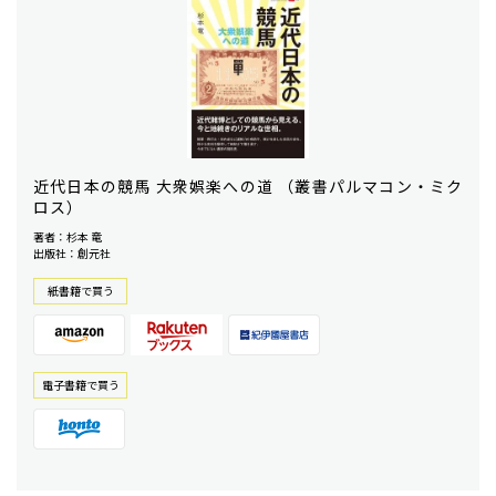
近代日本の競馬 大衆娯楽への道 （叢書パルマコン・ミク
ロス）
著者：杉本 竜
出版社：創元社
紙書籍で買う
電⼦書籍で買う