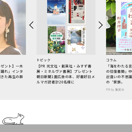
トピック
コラム
レゼント】一木
【PR 光文社・創英社・みすず書
「海をわたる
で踊れ」インタ
房・ミネルヴァ書房】プレゼント
の往復書簡」
起きた再生の群
朝日新聞1面広告の本、好書好日メ
出逢いの不思
ルマガ読者計20名様に
の〝家族〟
PR by 集英社