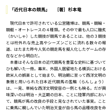
「近代日本の競馬」 ［著］杉本竜
現代日本で許可されている公営賭博は、競馬・競輪・
競艇・オートレースの４種類。その中で最も人口に膾炙
（かいしゃ）した競技が競馬であることは、他の３競技
とは桁外れな売上高やシーズンごとに流れる数々の報
道、はたまた昨今人気の競走馬を擬人化したゲームの存
在などから明白だ。
本書はそんな日本の近代競馬を豊富な史料に基づいて
ひも解いた一冊。幕末、外国人居留地たる横浜における
欧米人の娯楽として始まり、明治期に至って西洋文明の
象徴と用いられた日本近代競馬の濫觴（らんしょう）
は、一見、単純な西洋文明受容の一例とも映る。だが興
味深いのは明治・大正期の日本、ことに陸軍内部におい
て、競馬が馬の改良の手段と見なされていた事実。こと
に乗馬に親しんでいた明治天皇が自ら馬の品種改良を命