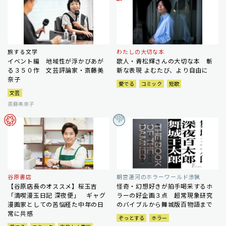
旅する文学
わたしの大切な本
イベント編 地域性が浮かびあが
歌人・青松輝さんの大切な本 斬
る３５０作 文芸評論家・斎藤美
新な表現 よむたび、より自由に
奈子
愛でる
コミック
短歌
文芸
斎藤美奈子
谷原書店
朝宮運河のホラーワールド渉猟
【谷原店長のオススメ】桜玉吉
怪奇・幻想好きが拍手喝采するホ
「満喫漫玉日記 深夜便」 ギャグ
ラーの好企画３点 超常現象研究
漫画家としての苦悩経た中年の日
のバイブルから舞城版百物語まで
常に共感
ぞっとする
ホラー