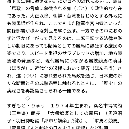
接する生物に過ぎない。だが日本の近代において、馬は
「馬政」の言葉に象徴される如（ごと）く政治的な存在
であった。大正以降、朝鮮・台湾をはじめとする外地に
も競馬場が作られ、ここでもまた陸軍や宮内省といった
関係部署が様々な対立を繰り返す。一方でその中におの
ずと浮かび上がって見えるのは、二転三転する法律や厳
しい制限にあっても賭博としての競馬に熱狂する庶民の
姿であり、スピード重視のサラブレッドの増加、地方競
馬場の発展など、現代競馬につながる競技競馬の萌芽
（ほうが）。近代化の過程において翻弄（ほんろう）さ
れ、遂（つい）に忘れ去られた馬政を通じ、日本史の新
たな断面とその成熟過程に触れるとともに、「歴史」の
奥深さを再認識させられる一冊である。
◇
すぎもと・りゅう １９７４年生まれ。桑名市博物館
（三重県）館長。「大衆娯楽としての競馬」（奥須磨
子・羽田博昭編『都市と娯楽』所収）、「軍馬と競馬」
（菅豊編『人と動物の日本史３』所収）など執筆。