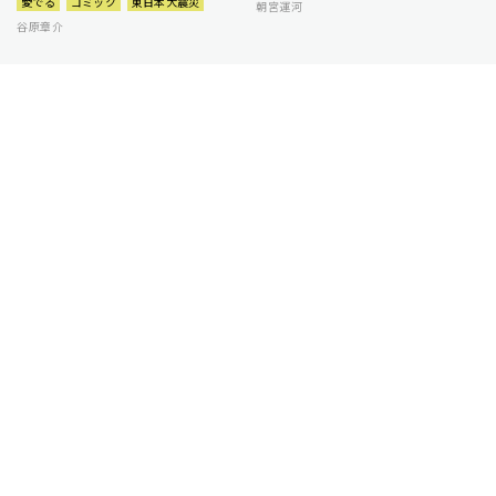
愛でる
コミック
東日本大震災
朝宮運河
谷原章介