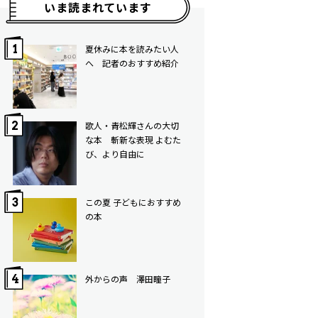
いま読まれています
夏休みに本を読みたい人
へ 記者のおすすめ紹介
歌人・青松輝さんの大切
な本 斬新な表現 よむた
び、より自由に
この夏 子どもにおすすめ
の本
外からの声 澤田瞳子