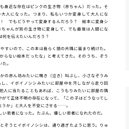
も身近な存在はピンクの生き物（赤ちゃん）だった。そ
の大人になった。つまり、私もいつか変身して大人にな
！ でもどうやって変身するんだろう？ 絵本に変身シ
赤ちゃんが別の生き物に変身して、でも最後は人間にな
は何を伝えたいんだろう？
やすいので、この本は長らく頭の片隅に留まり続けた。
からない絵本だったな」と考えてきた。そのうち、ぞう
いた。
かの赤ん坊みたいに鳴き（泣き）叫ぶし、小さなぞうみ
るし、イボイノシシみたいに部屋中を汚しながら走り回
他人に当たることもあれば、こうもりみたいに部屋の隅
やがて正体不明の存在になって、「この子はどうなってし
ろうか」と大人を不安にさせる……。
しい若者になった。たぶん、優しい若者になれたのだ。
とぞうとイボイノシシは、通り過ぎたように思う。りゅ