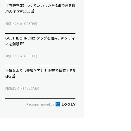
【西野亮廣】つくりたいものを追求できる環
境の作り方とは
PR(FINCHI on GOETHE)
GOETHEとFINCHIがタッグを組み、新メディ
アを創設
PR(FINCHI on GOETHE)
上質な眠りも美髪ケアも！ 銀座で体感するR
eFa
PR(ReFa GINZA on CREA)
Recommended by