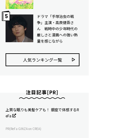
ドラマ「手塚治虫の戦
争」主演・高良健吾さ
ん 戦時中の少年時代の
厳しさと漫画への強い熱
量を感じながら
人気ランキング⼀覧
注目記事[PR]
上質な眠りも美髪ケアも！ 銀座で体感するR
eFa
PR(ReFa GINZA on CREA)