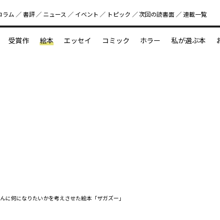
コラム
書評
ニュース
イベント
トピック
次回の読書⾯
連載一覧
好書好日
受賞作
絵本
エッセイ
コミック
ホラー
私が選ぶ本
？
えほん新定番
今めぐりたい児童文学の世界
図鑑の中の小宇宙
んに何になりたいかを考えさせた絵本「ザガズー」