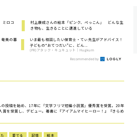
村上康成さんの絵本「ピンク、ぺっこん」 どんな生
き物も、生きることに邁進している
 奄美の暮
いま最も相談したい保育士・てぃ先生がアドバイス！
子どもの“おてつだい”に、どん...
(PR)アタック・キュキュット｜Hugkum
Recommended by
トへの投稿を始め、17年に「文学フリマ短編小説賞」優秀賞を受賞。20年
人賞を受賞し、デビュー。著書に『アイアムマイヒーロー！』『きらめ
った
愛でる
記憶
絵本